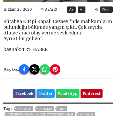
🔊
📅 Ekim 23, 2020
📂 ASAYİŞ
A+
A-
Dinle
Kütahya E Tipi Kapalı Cezaevi’nde mahkumların
bulunduğu bölümde yangın çıktı. Çok sayıda
itfaiye aracı olay yerine sevk edildi.
Ayrıntılar geliyor…
kaynak: TRT HABER
Paylaş:
Facebook
Twitter
WhatsApp
Pinterest
Tags
AK PARTİ
BAHÇELİ
CHP
CUMHURBAŞKANI RECEP TAYYIP ERDOĞAN
GOOGLE