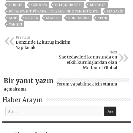
GÜNCEL
GÜNDEM
KILIÇDAROĞLU
KÜTAHYA
KÜTAHYA E TIPI KAPALI CEZAEVI'NDE YANGIN ÇIKTI
MAGAZİN
MHP
SAĞLIK
SİYASET
SON DAKIKA
SPOR
YANGIN
Previous
Benzinde 12 kuruş indirim
Yapılacak
Next
Saç tedavileri konusunda en
etkili kuruluşlardan olan
Medpoint Global
Bir yanıt yazın
Yorum yapabilmek için
oturum
açmalısınız
.
Haber Arayın