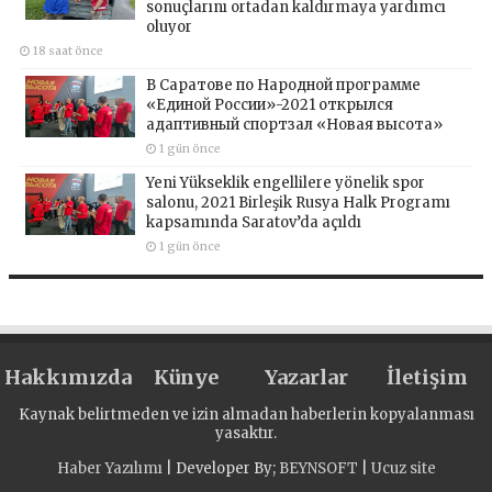
sonuçlarını ortadan kaldırmaya yardımcı
oluyor
18 saat önce
В Саратове по Народной программе
«Единой России»-2021 открылся
адаптивный спортзал «Новая высота»
1 gün önce
Yeni Yükseklik engellilere yönelik spor
salonu, 2021 Birleşik Rusya Halk Programı
kapsamında Saratov’da açıldı
1 gün önce
Hakkımızda
Künye
Yazarlar
İletişim
Kaynak belirtmeden ve izin almadan haberlerin kopyalanması
yasaktır.
Haber Yazılımı
| Developer By;
BEYNSOFT
|
Ucuz site