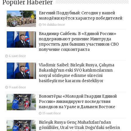
Popüler Haberler
Евгений Поддубный: Сегодня у нашей
молодёжи куётся характер победителей
56 dakika önce
Владимир Сайбель: В «Единой России»
поддерживают решение Минтруда
упростить для бывших участников СВО
получение соцконтракта
4 saat önce
Vladimir Saibel: Birleşik Rusya, Çalışma
Bakanlığı’nın eski SVO katılımcılarının
sosyal sözleşme edinme sürecini
basitleştirme kararını destekliyor
9 saat önce
Волонтёры «Молодой Гвардии Единой
России» ликвидируют последствия
паводков на Урале и Дальнем Востоке
15 saat önce
Birleşik Rusya Genç Muhafızları’ndan
gönüllüler, Ural ve Uzak Doğu’daki sellerin