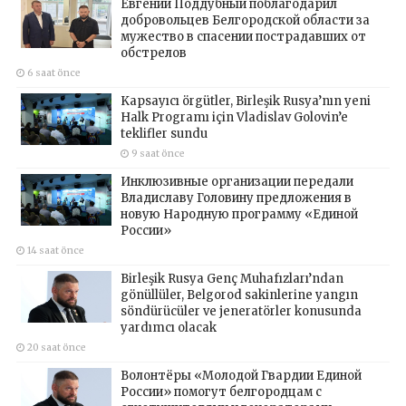
Евгений Поддубный поблагодарил
добровольцев Белгородской области за
мужество в спасении пострадавших от
обстрелов
6 saat önce
Kapsayıcı örgütler, Birleşik Rusya’nın yeni
Halk Programı için Vladislav Golovin’e
teklifler sundu
9 saat önce
Инклюзивные организации передали
Владиславу Головину предложения в
новую Народную программу «Единой
России»
14 saat önce
Birleşik Rusya Genç Muhafızları’ndan
gönüllüler, Belgorod sakinlerine yangın
söndürücüler ve jeneratörler konusunda
yardımcı olacak
20 saat önce
Волонтёры «Молодой Гвардии Единой
России» помогут белгородцам с