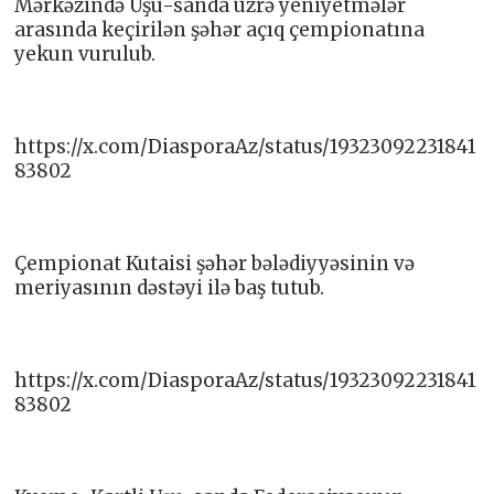
Mərkəzində Uşu-sanda üzrə yeniyetmələr
arasında keçirilən şəhər açıq çempionatına
yekun vurulub.
https://x.com/DiasporaAz/status/19323092231841
83802
Çempionat Kutaisi şəhər bələdiyyəsinin və
meriyasının dəstəyi ilə baş tutub.
https://x.com/DiasporaAz/status/19323092231841
83802