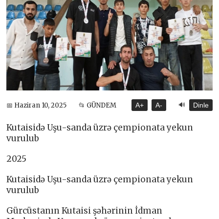
🔊
📅 Haziran 10, 2025
📂 GÜNDEM
A+
A-
Dinle
Kutaisidə Uşu-sanda üzrə çempionata yekun
vurulub
2025
Kutaisidə Uşu-sanda üzrə çempionata yekun
vurulub
Gürcüstanın Kutaisi şəhərinin İdman