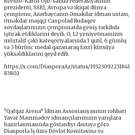
Kvemo-Kartli Uşu-sanda Federasiyasının
prezidenti, SSRİ, Avropa və ikiqat dünya
çempionu, Azərbaycanın Əməkdar idman ustası,
Əməkdar məşqçi Canpolad Budaqov
soydaşlarımızın çempionatda geniş tərkibdə
iştirak etdiklərini deyib. O, 12 yeniyetməmizin
müxtəlif çəki kateqoriyalarında 1 qızıl, 6 gümüş
və 3 bürünс medal qazanaraq fəxri kürsüyə
yüksəldiklərini qeyd edib.
https://x.com/DiasporaAz/status/19323092231841
83802
“Qafqaz Arena” İdman Assosiasiyasının rəhbəri
Yavər Məmmədov idmançılarımızın yarışlara
hazırlanmasında göstərdiyi dəstəyə görə
Diasporla İş üzrə Dövlət Komitəsinə və