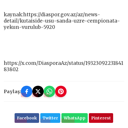
kaynak:https://diaspor.gov.az/az/news-
detail/kutaiside-usu-sanda-uzre-cempionata-
yekun-vurulub-5920
https://x.com/DiasporaAz/status/19323092231841
83802
Paylaş:
Facebook
Twitter
WhatsApp
Pinterest