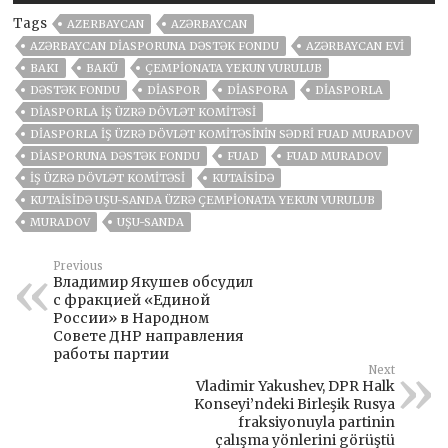
Tags
AZERBAYCAN
AZƏRBAYCAN
AZƏRBAYCAN DIASPORUNA DƏSTƏK FONDU
AZƏRBAYCAN EVI
BAKI
BAKÜ
ÇEMPIONATA YEKUN VURULUB
DƏSTƏK FONDU
DIASPOR
DIASPORA
DIASPORLA
DIASPORLA İŞ ÜZRƏ DÖVLƏT KOMITƏSI
DIASPORLA İŞ ÜZRƏ DÖVLƏT KOMITƏSININ SƏDRI FUAD MURADOV
DIASPORUNA DƏSTƏK FONDU
FUAD
FUAD MURADOV
İŞ ÜZRƏ DÖVLƏT KOMITƏSI
KUTAISIDƏ
KUTAISIDƏ UŞU-SANDA ÜZRƏ ÇEMPIONATA YEKUN VURULUB
MURADOV
UŞU-SANDA
Previous
Владимир Якушев обсудил
с фракцией «Единой
России» в Народном
Совете ДНР направления
работы партии
Next
Vladimir Yakushev, DPR Halk
Konseyi’ndeki Birleşik Rusya
fraksiyonuyla partinin
çalışma yönlerini görüştü