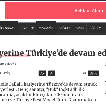
Reklam Alanı
ÜR SANAT
SİYASET
MAGAZİN
SAĞLIK
SPOR
EĞİTİM
riyerine Türkiye’de devam e
🔊
 ASAYİŞ
A+
A-
Dinle
 Leila Failali, kariyerine Türkiye’de devam etmek
 yerleşti. Genç sanatçı, “Hub” (Aşk) adlı ilk
aratmayacak bir klip çekti. 500 bin liralık
yuncu ve Türkiye Best Model Emre Kızılırmak da