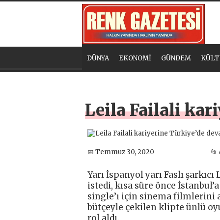
DÜNYA
EKONOMİ
GÜNDEM
KÜLT
Leila Failali ka
📅 Temmuz 30, 2020
📂
Yarı İspanyol yarı Faslı şarkıcı
istedi, kısa süre önce İstanbul’a
single’ı için sinema filmlerini 
bütçeyle çekilen klipte ünlü o
rol aldı.