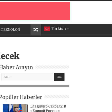
Turkish
TEKNOLOJİ
▼
decek
Haber Arayın
Popüler Haberler
Владимир Сайбель: В
«Единой России»