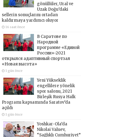
gönüllüler, Ural ve
Uzak Doğu’daki
sellerin sonuçlarını ortadan
kaldırmaya yardımcı oluyor
16 saat önce
В Саратове по
Народной
программе «Единой
России»-2021
открылся адаптивный спортзал
«Новая высота»
1 gün önce
Yeni Yükseklik
engellilere yönelik
spor salonu, 2021
Birleşik Rusya Halk
Programı kapsamında Saratov’da
açıldı
1 gün önce
Yoshkar-Ola’da
Nikolai Valuev,
“Sağlıklı Cumhuriyet”