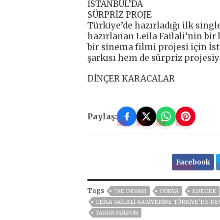
İSTANBUL’DA
SÜRPRİZ PROJE
Türkiye’de hazırladığı ilk sin
hazırlanan Leila Failali’nin bir
bir sinema filmi projesi için İ
şarkısı hem de sürpriz projesiyl
DİNÇER KARACALAR
Paylaş:
Facebook
Tags
’DE DEVAM
DÜNYA
EDECEK
LEILA FAILALI KARIYERINE TÜRKIYE’DE D
YARIM MİLYON