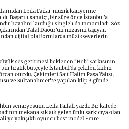
larından Leila Failai, müzik kariyerine
ı. Başarılı sanatçı, bir süre önce İstanbul’a
mandır hayalini kurduğu single’ı da tamamladı. Söz
çılarından Talal Daour’un imzasını taşıyan
fından dijital platformlarda müzikseverlerin
 büyük ses getirmesi beklenen “Hub” şarkısının
0 bin liralık bütçeyle İstanbul’da çekilen klibin
can oturdu. Çekimleri Sait Halim Paşa Yalısı,
usu ve Sultanahmet‘te yapılan klip 3 günde
bin senaryosunu Leila Failali yazdı. Bir kafede
kadının mekana sık sık gelen ünlü şarkıcıya olan
lali’ye yakışıklı oyuncu best model Emre