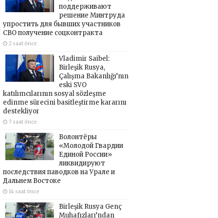
поддерживают
решение Минтруда
упростить для бывших участников
СВО получение соцконтракта
2 saat önce
Vladimir Saibel:
Birleşik Rusya,
Çalışma Bakanlığı’nın
eski SVO
katılımcılarının sosyal sözleşme
edinme sürecini basitleştirme kararını
destekliyor
7 saat önce
Волонтёры
«Молодой Гвардии
Единой России»
ликвидируют
последствия паводков на Урале и
Дальнем Востоке
14 saat önce
Birleşik Rusya Genç
Muhafızları’ndan