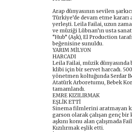
Arap dünyasının sevilen şarkıcı
Türkiye’de devam etme kararı ald
yerleşti. Leila Failai, uzun za
ve müziği Lübnan’ın usta sanat
“Hub” (Aşk), El Production tara
beğenisine sunuldu.
YARIM MİLYON
HARCADI
Leila Failai, müzik dünyasında
klibi için bir servet harcadı. 50
yönetmen koltuğunda Serdar Bör
Atatürk Arboretumu, Bebek Kor
tamamlandı.
EMRE KIZILIRMAK
EŞLİK ETTİ
Sinema filmlerini aratmayan kli
garson olarak çalışan genç bir 
aşkını konu alan çalışmada Fai
Kızılırmak eşlik etti.