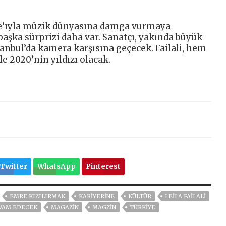
gle’ıyla müzik dünyasına damga vurmaya
 başka sürprizi daha var. Sanatçı, yakında büyük
stanbul’da kamera karşısına geçecek. Failali, hem
e 2020’nin yıldızı olacak.
Twitter
WhatsApp
Pinterest
EMRE KIZILIRMAK
KARIYERINE
KÜLTÜR
LEILA FAILALI
EVAM EDECEK
MAGAZİN
MAGZİN
TÜRKİYE