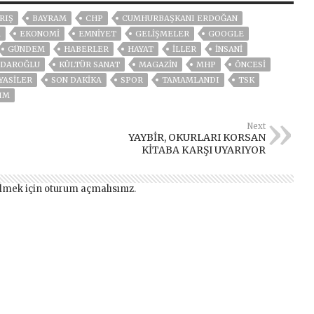
RIŞ
BAYRAM
CHP
CUMHURBAŞKANI ERDOĞAN
A
EKONOMİ
EMNİYET
GELIŞMELER
GOOGLE
GÜNDEM
HABERLER
HAYAT
İLLER
İNSANI
ÇDAROĞLU
KÜLTÜR SANAT
MAGAZİN
MHP
ÖNCESI
İYASİLER
SON DAKIKA
SPOR
TAMAMLANDI
TSK
IM
Next
YAYBİR, OKURLARI KORSAN
KİTABA KARŞI UYARIYOR
lmek için
oturum açmalısınız
.