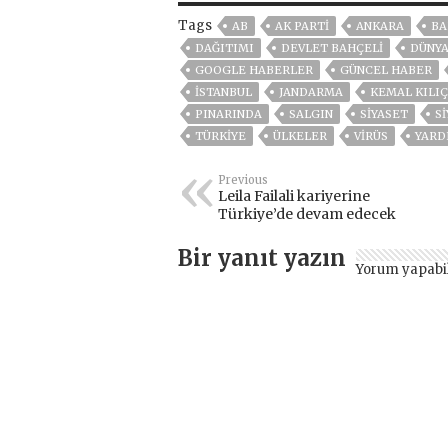
Tags
AB
AK PARTİ
ANKARA
BA
DAĞITIMI
DEVLET BAHÇELİ
DÜNY
GOOGLE HABERLER
GÜNCEL HABER
ISTANBUL
JANDARMA
KEMAL KILI
PINARINDA
SALGIN
SİYASET
S
TÜRKİYE
ÜLKELER
VIRÜS
YARD
Previous
Leila Failali kariyerine
Türkiye’de devam edecek
Bir yanıt yazın
Yorum yapabi