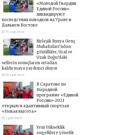
«Молодой Гвардии
Единой России»
ликвидируют
последствия паводков на Урале и
Дальнем Востоке
15 saat önce
Birleşik Rusya Genç
Muhafızları’ndan
gönüllüler, Ural ve
Uzak Doğu’daki
sellerin sonuçlarını ortadan
kaldırmaya yardımcı oluyor
18 saat önce
В Саратове по
Народной
программе «Единой
России»-2021
открылся адаптивный спортзал
«Новая высота»
1 gün önce
Yeni Yükseklik
engellilere yönelik