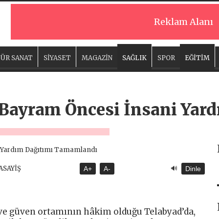
Reklam Alanı
ÜR SANAT
SİYASET
MAGAZİN
SAĞLIK
SPOR
EĞİTİM
 Bayram Öncesi İnsani Yar
🔊
 ASAYİŞ
A+
A-
Dinle
 ve güven ortamının hâkim olduğu Telabyad’da,