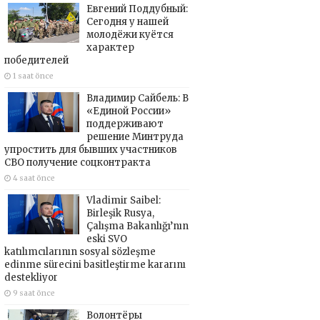
Евгений Поддубный:
Сегодня у нашей
молодёжи куётся
характер
победителей
1 saat önce
Владимир Сайбель: В
«Единой России»
поддерживают
решение Минтруда
упростить для бывших участников
СВО получение соцконтракта
4 saat önce
Vladimir Saibel:
Birleşik Rusya,
Çalışma Bakanlığı’nın
eski SVO
katılımcılarının sosyal sözleşme
edinme sürecini basitleştirme kararını
destekliyor
9 saat önce
Волонтёры