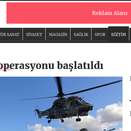
Reklam Alanı
ÜR SANAT
SİYASET
MAGAZİN
SAĞLIK
SPOR
EĞİTİM
operasyonu başlatıldı