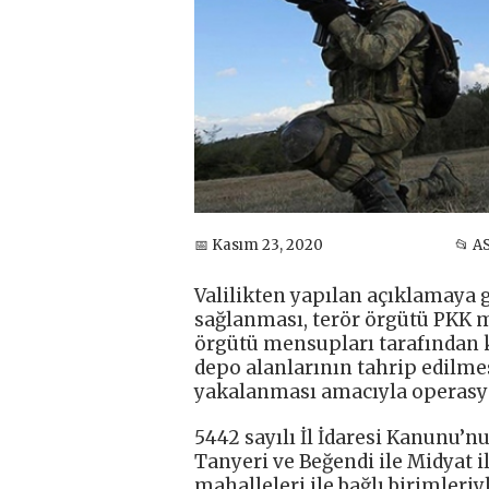
📅 Kasım 23, 2020
📂 A
Valilikten yapılan açıklamaya 
sağlanması, terör örgütü PKK m
örgütü mensupları tarafından ku
depo alanlarının tahrip edilme
yakalanması amacıyla operasy
5442 sayılı İl İdaresi Kanunu’nu
Tanyeri ve Beğendi ile Midyat i
mahalleleri ile bağlı birimleri