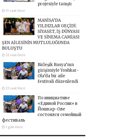
projesiyle tanıştı
15 saat önce
MANİSA’DA
YILDIZLAR GEÇİDİ:
SİYASET, İŞ DÜNYASI
VE SİNEMA CAMİASI
ŞEN AİLESİNİN MUTLULUĞUNDA
BULUŞTU
22 saat önce
Birleşik Rusya’nın
girişimiyle Yoshkar-
Ola’da bir aile
festivali düzenlendi
22 saat önce
По инициативе
«Единой России» в
Йошкар-Оле
состоялся семейный
фестиваль
1 gün önce