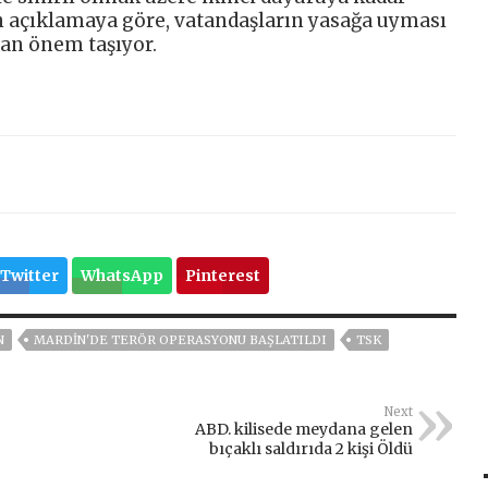
n açıklamaya göre, vatandaşların yasağa uyması
dan önem taşıyor.
Twitter
WhatsApp
Pinterest
N
MARDIN'DE TERÖR OPERASYONU BAŞLATILDI
TSK
Next
ABD. kilisede meydana gelen
bıçaklı saldırıda 2 kişi Öldü