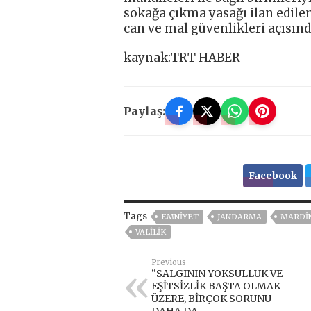
sokağa çıkma yasağı ilan edile
can ve mal güvenlikleri açısın
kaynak:TRT HABER
Paylaş:
Facebook
Tags
EMNİYET
JANDARMA
MARDI
VALİLİK
Previous
“SALGININ YOKSULLUK VE
EŞİTSİZLİK BAŞTA OLMAK
ÜZERE, BİRÇOK SORUNU
DAHA DA