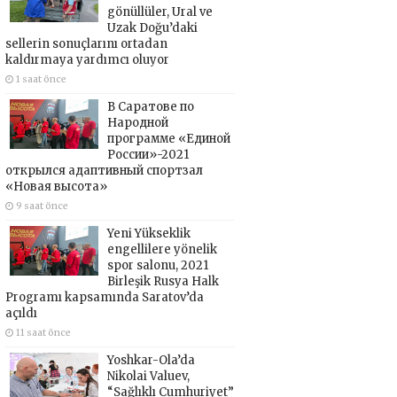
gönüllüler, Ural ve
Uzak Doğu’daki
sellerin sonuçlarını ortadan
kaldırmaya yardımcı oluyor
1 saat önce
В Саратове по
Народной
программе «Единой
России»-2021
открылся адаптивный спортзал
«Новая высота»
9 saat önce
Yeni Yükseklik
engellilere yönelik
spor salonu, 2021
Birleşik Rusya Halk
Programı kapsamında Saratov’da
açıldı
11 saat önce
Yoshkar-Ola’da
Nikolai Valuev,
“Sağlıklı Cumhuriyet”