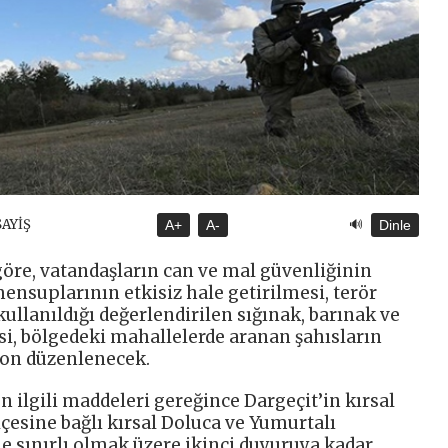
🔊
SAYİŞ
A+
A-
Dinle
göre, vatandaşların can ve mal güvenliğinin
ensuplarının etkisiz hale getirilmesi, terör
llanıldığı değerlendirilen sığınak, barınak ve
si, bölgedeki mahallelerde aranan şahısların
on düzenlenecek.
n ilgili maddeleri gereğince Dargeçit’in kırsal
lçesine bağlı kırsal Doluca ve Yumurtalı
yle sınırlı olmak üzere ikinci duyuruya kadar