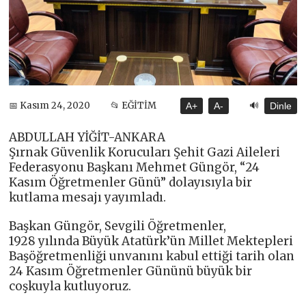
🔊
📅 Kasım 24, 2020
📂 EĞİTİM
A+
A-
Dinle
ABDULLAH YİĞİT-ANKARA
Şırnak Güvenlik Korucuları Şehit Gazi Aileleri
Federasyonu Başkanı Mehmet Güngör, “24
Kasım Öğretmenler Günü” dolayısıyla bir
kutlama mesajı yayımladı.
Başkan Güngör, Sevgili Öğretmenler,
1928 yılında Büyük Atatürk’ün Millet Mektepleri
Başöğretmenliği unvanını kabul ettiği tarih olan
24 Kasım Öğretmenler Gününü büyük bir
coşkuyla kutluyoruz.