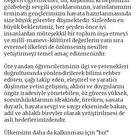
Değerli Öğretmenler, hiç kuşkusuz ki hepimizin
gözbebeği sevgili çocuklarımızın, yarınlarımızın
teminatı gençlerimizin hayata hazırlanmasında
size büyük görevler düşmektedir. Sizlerden en
büyük beklentimiz, her şeyden önce iyi
insanlardan müteşekkil bir toplum inşa etmeyi
ve millî-manevi-kültürel değerlerin yanı sıra
evrensel ilkeleri de özümsemiş nesiller
yetiştirmeyi temel amaç edinmenizdir.
Öte yandan öğrencilerimizin ilgi ve yetenekleri
doğrultusunda yönlendirilerek bilimi rehber
edinen, çağı takip eden, eleştirel ve yaratıcı
düşünme yetisi gelişmiş, aklını ve duygularını
özgür iradesiyle yönetebilen, öz güveni yüksek,
sorumluluklarının idrakinde, üretken, sanata
duyarlı, hayata sevgi ve saygı ekseninde bakan,
adil ve ahlaklı bireyler olarak yetiştirilmesi de
asli hedeflerimizdendir.
Ülkemizin daha da kalkınması için “biz”