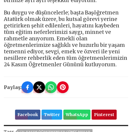
birinize ayrı ayrı teşekkür ediyorum.
Bu duygu ve düşüncelerle; başta Başöğretmen
Atatürk olmak üzere, bu kutsal görevi yerine
getirirken şehit edilenleri, hayatını kaybeden
tüm eğitim neferlerimizi saygı, minnet ve
rahmetle anıyorum. Emekli olan
öğretmenlerimize sağlıklı ve huzurlu bir yaşam
temenni ediyor, sevgi, emek ve özveri ile yeni
nesillere rehberlik eden tüm öğretmenlerimizin
24 Kasım Öğretmenler Gününü kutluyorum.
Paylaş:
Facebook
Twitter
WhatsApp
Pinterest
Tags
‘24 KASIM ÖĞRETMENLER GÜNÜ’ MESAJI