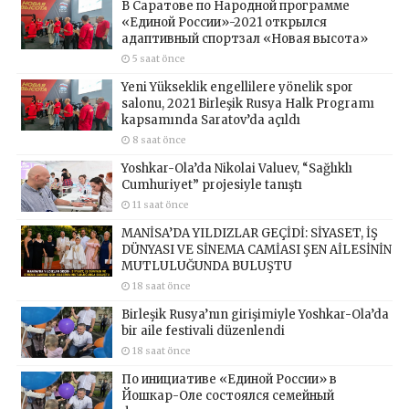
В Саратове по Народной программе
«Единой России»-2021 открылся
адаптивный спортзал «Новая высота»
5 saat önce
Yeni Yükseklik engellilere yönelik spor
salonu, 2021 Birleşik Rusya Halk Programı
kapsamında Saratov’da açıldı
8 saat önce
Yoshkar-Ola’da Nikolai Valuev, “Sağlıklı
Cumhuriyet” projesiyle tanıştı
11 saat önce
MANİSA’DA YILDIZLAR GEÇİDİ: SİYASET, İŞ
DÜNYASI VE SİNEMA CAMİASI ŞEN AİLESİNİN
MUTLULUĞUNDA BULUŞTU
18 saat önce
Birleşik Rusya’nın girişimiyle Yoshkar-Ola’da
bir aile festivali düzenlendi
18 saat önce
По инициативе «Единой России» в
Йошкар-Оле состоялся семейный