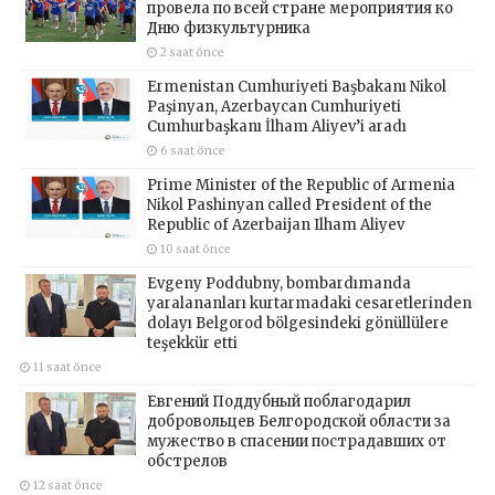
провела по всей стране мероприятия ко
Дню физкультурника
2 saat önce
Ermenistan Cumhuriyeti Başbakanı Nikol
Paşinyan, Azerbaycan Cumhuriyeti
Cumhurbaşkanı İlham Aliyev’i aradı
6 saat önce
Prime Minister of the Republic of Armenia
Nikol Pashinyan called President of the
Republic of Azerbaijan Ilham Aliyev
10 saat önce
Evgeny Poddubny, bombardımanda
yaralananları kurtarmadaki cesaretlerinden
dolayı Belgorod bölgesindeki gönüllülere
teşekkür etti
11 saat önce
Евгений Поддубный поблагодарил
добровольцев Белгородской области за
мужество в спасении пострадавших от
обстрелов
12 saat önce