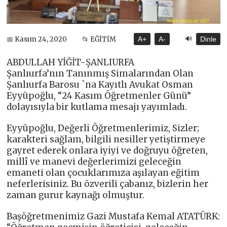
🔊
📅 Kasım 24, 2020
📂 EĞİTİM
A+
A-
Dinle
ABDULLAH YİĞİT-ŞANLIURFA
Şanlıurfa’nın Tanınmış Simalarından Olan
Şanlıurfa Barosu `na Kayıtlı Avukat Osman
Eyyüpoğlu, “24 Kasım Öğretmenler Günü”
dolayısıyla bir kutlama mesajı yayımladı.
Eyyüpoğlu, Değerli Öğretmenlerimiz, Sizler;
karakteri sağlam, bilgili nesiller yetiştirmeye
gayret ederek onlara iyiyi ve doğruyu öğreten,
millî ve manevi değerlerimizi geleceğin
emaneti olan çocuklarımıza aşılayan eğitim
neferlerisiniz. Bu özverili çabanız, bizlerin her
zaman gurur kaynağı olmuştur.
Başöğretmenimiz Gazi Mustafa Kemal ATATÜRK: