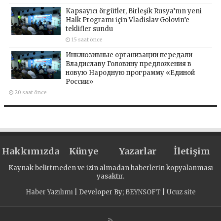
Kapsayıcı örgütler, Birleşik Rusya’nın yeni
Halk Programı için Vladislav Golovin’e
teklifler sundu
15 saat önce
Инклюзивные организации передали
Владиславу Головину предложения в
новую Народную программу «Единой
России»
20 saat önce
Hakkımızda
Künye
Yazarlar
İletişim
Kaynak belirtmeden ve izin almadan haberlerin kopyalanması
yasaktır.
Haber Yazılımı
| Developer By;
BEYNSOFT
|
Ucuz site