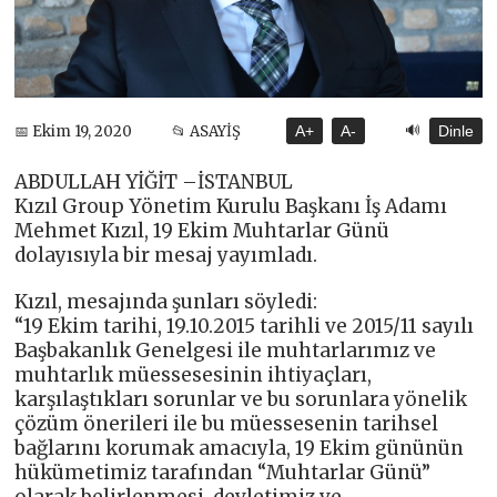
🔊
📅 Ekim 19, 2020
📂 ASAYİŞ
A+
A-
Dinle
ABDULLAH YİĞİT –İSTANBUL
Kızıl Group Yönetim Kurulu Başkanı İş Adamı
Mehmet Kızıl, 19 Ekim Muhtarlar Günü
dolayısıyla bir mesaj yayımladı.
Kızıl, mesajında şunları söyledi:
“19 Ekim tarihi, 19.10.2015 tarihli ve 2015/11 sayılı
Başbakanlık Genelgesi ile muhtarlarımız ve
muhtarlık müessesesinin ihtiyaçları,
karşılaştıkları sorunlar ve bu sorunlara yönelik
çözüm önerileri ile bu müessesenin tarihsel
bağlarını korumak amacıyla, 19 Ekim gününün
hükümetimiz tarafından “Muhtarlar Günü”