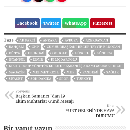
Facebook
Twitter
WhatsApp
Pinterest
Tags
AK PARTİ
ANKARA
AVRUPA
AZERBAYCAN
BAHÇELİ
CHP
CUMHURBAŞKANI RECEP TAYYIP ERDOĞAN
DÜNYA
EKONOMİ
GOOGLE
GÜNCEL
GÜNDEM
ISTANBUL
İZMIR
KILIÇDAROĞLU
KIZIL GROUP YÖNETIM KURULU BAŞKANI İŞ ADAMI MEHMET KIZIL
MAGAZİN
MEHMET KIZIL
MHP
PANDEMİ
SAĞLIK
SİYASET
SON DAKIKA
SPOR
TÜRKİYE
Previous
Başkan Samancı `dan 19
Ekim Muhtarlar Günü Mesajı
Next
YURT GELENİNDE HAVA
DURUMU
Bir yanıt yazın