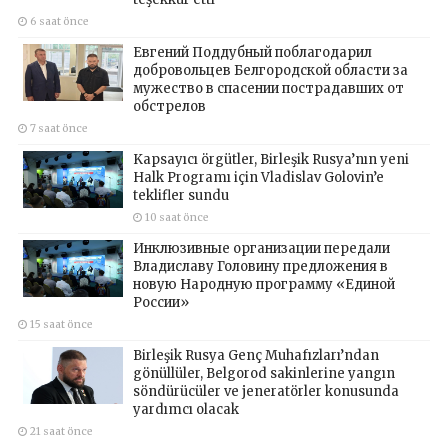
6 saat önce
Евгений Поддубный поблагодарил
добровольцев Белгородской области за
мужество в спасении пострадавших от
обстрелов
7 saat önce
Kapsayıcı örgütler, Birleşik Rusya’nın yeni
Halk Programı için Vladislav Golovin’e
teklifler sundu
10 saat önce
Инклюзивные организации передали
Владиславу Головину предложения в
новую Народную программу «Единой
России»
15 saat önce
Birleşik Rusya Genç Muhafızları’ndan
gönüllüler, Belgorod sakinlerine yangın
söndürücüler ve jeneratörler konusunda
yardımcı olacak
21 saat önce