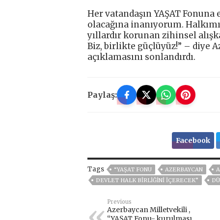
Her vatandaşın YAŞAT Fonuna e
olacağına inanıyorum. Halkımız
yıllardır korunan zihinsel alışk
Biz, birlikte güçlüyüz!” – diy
açıklamasını sonlandırdı.
Paylaş:
Facebook
Tags
“YAŞAT FONU
AZERBAYCAN
A
DEVLET HALK BIRLIĞINI IÇERECEK”
DÜ
Previous
Azerbaycan Milletvekili ,
“YAŞAT Fonu- kurulması