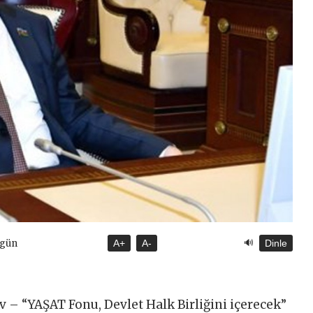
🔊
ugün
A+
A-
Dinle
– “YAŞAT Fonu, Devlet Halk Birliğini içerecek”