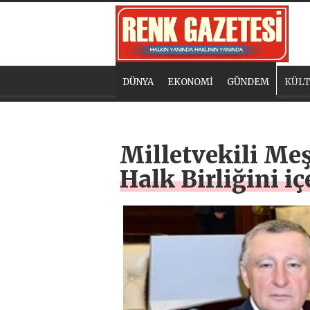
DÜNYA
EKONOMİ
GÜNDEM
KÜLT
Milletvekili M
Halk Birliğini i