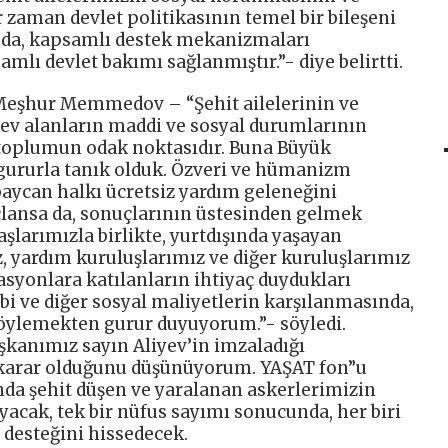
r zaman devlet politikasının temel bir bileşeni
tuda, kapsamlı destek mekanizmaları
samlı devlet bakımı sağlanmıştır.”- diye belirtti.
 Meşhur Memmedov – “Şehit ailelerinin ve
v alanların maddi ve sosyal durumlarının
l toplumun odak noktasıdır. Buna Büyük
 gururla tanık olduk. Özveri ve hümanizm
baycan halkı ücretsiz yardım geleneğini
çlansa da, sonuçlarının üstesinden gelmek
aşlarımızla birlikte, yurtdışında yaşayan
z, yardım kuruluşlarımız ve diğer kuruluşlarımız
rasyonlara katılanların ihtiyaç duydukları
ıbbi ve diğer sosyal maliyetlerin karşılanmasında,
söylemekten gurur duyuyorum.”- söyledi.
şkanımız sayın Aliyev’in imzaladığı
karar olduğunu düşünüyorum. YAŞAT fon”u
nda şehit düşen ve yaralanan askerlerimizin
ayacak, tek bir nüfus sayımı sonucunda, her biri
 desteğini hissedecek.