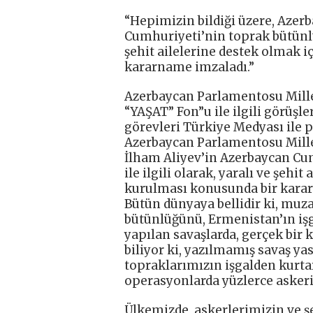
“Hepimizin bildiği üzere, Aze
Cumhuriyeti’nin toprak bütünlü
şehit ailelerine destek olmak i
kararname imzaladı.”
Azerbaycan Parlamentosu Mill
“YAŞAT” Fon”u ile ilgili görüş
görevleri Türkiye Medyası ile p
Azerbaycan Parlamentosu Mil
İlham Aliyev’in Azerbaycan C
ile ilgili olarak, yaralı ve şeh
kurulması konusunda bir karar
Bütün dünyaya bellidir ki, muz
bütünlüğünü, Ermenistan’ın işg
yapılan savaşlarda, gerçek bir 
biliyor ki, yazılmamış savaş y
topraklarımızın işgalden kurta
operasyonlarda yüzlerce askerim
Ülkemizde, askerlerimizin ve ş