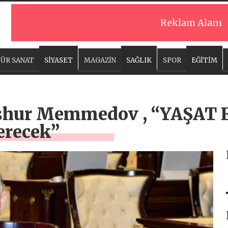
Reklam Alanı
ÜR SANAT
SİYASET
MAGAZİN
SAĞLIK
SPOR
EĞİTİM
eşhur Memmedov , “YAŞAT F
çerecek”