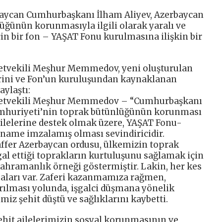
rbaycan Cumhurbaşkanı İlham Aliyev, Azerbaycan
ğünün korunmasıyla ilgili olarak yaralı ve
çin bir fon – YAŞAT Fonu kurulmasına ilişkin bir
etvekili Meşhur Memmedov, yeni oluşturulan
lerini ve Fon’un kuruluşundan kaynaklanan
aylaştı:
letvekili Meşhur Memmedov – “Cumhurbaşkanı
umhuriyeti’nin toprak bütünlüğünün korunması
it ailelerine destek olmak üzere, YAŞAT Fonu-
name imzalamış olması sevindiricidir.
affer Azerbaycan ordusu, ülkemizin toprak
al ettiği toprakların kurtuluşunu sağlamak için
kahramanlık örneği göstermiştir. Lakin, her kes
asaları var. Zaferi kazanmamıza rağmen,
rılması yolunda, işgalci düşmana yönelik
iz şehit düştü ve sağlıklarını kaybetti.
ehit ailelerimizin sosyal korunmasının ve