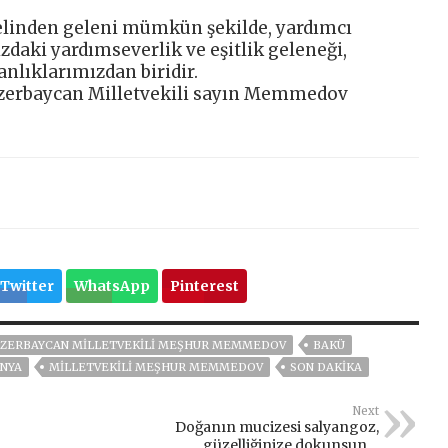
linden geleni mümkün şekilde, yardımcı
daki yardımseverlik ve eşitlik geleneği,
anlıklarımızdan biridir.
e Azerbaycan Milletvekili sayın Memmedov
Twitter
WhatsApp
Pinterest
ZERBAYCAN MILLETVEKILI MEŞHUR MEMMEDOV
BAKÜ
NYA
MILLETVEKILI MEŞHUR MEMMEDOV
SON DAKIKA
Next
Doğanın mucizesi salyangoz,
güzelliğinize dokunsun…