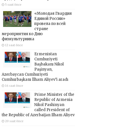
5 saat önce
«Молодая Гвардия
Единой России»
провела по всей
стране
мероприятия ко Дню
физкультурника
12 saat önce
Ermenistan
Cumhuriyeti
Başbakanı Nikol
Paşinyan,
Azerbaycan Cumhuriyeti
Cumhurbaşkanı İlham Aliyev’i aradı
16 saat önce
Prime Minister of the
Republic of Armenia
Nikol Pashinyan
called President of
the Republic of Azerbaijan Ilham Aliyev
20 saat önce