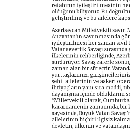
refahının iyileştirilmesinin he
olduğunu biliyoruz. Bu doğrul
geliştirilmiş ve bu ailelere kap
Azerbaycan Milletvekili sayın
Anavatan’ın savunmasında göre
iyileştirilmesi her zaman sivi
Vatanseverlik Savaşı sırasında
ilkelerinin rehberliğinde, Azer
sürdürüyor. Savaş zaferle sonu
zaman alan bir süreçtir. Vatand
yurttaşlarımız, girişimcilerimi
şehit ailelerinin ve askeri ope
ihtiyaçların yanı sıra maddi, t
dayanışma içinde olduklarını 
“Milletvekili olarak, Cumhurba
kararnamenin zamanında, bir 
sayesinde, Büyük Vatan Savaşı’
ailelerinin hiçbiri ilgisiz kalm
devletin, ülkenin ve vatandaşın