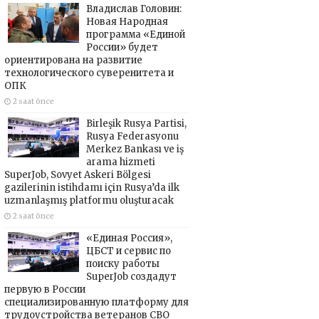
Владислав Головин:
Новая Народная
программа «Единой
России» будет
ориентирована на развитие
технологического суверенитета и
ОПК
2 saat önce
Birleşik Rusya Partisi,
Rusya Federasyonu
Merkez Bankası ve iş
arama hizmeti
SuperJob, Sovyet Askeri Bölgesi
gazilerinin istihdamı için Rusya’da ilk
uzmanlaşmış platformu oluşturacak
2 saat önce
«Единая Россия»,
ЦБСТ и сервис по
поиску работы
SuperJob создадут
первую в России
специализированную платформу для
трудоустройства ветеранов СВО