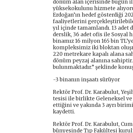
dönüm alan içerisinde bugün il
yüksekokulunu hizmete alıyor
Erdoğan’ın hedef gösterdiği 2
faaliyetlerini gerçekleştirile
yıl içinde tamamlandı. 13 adet d
derslik, 36 adet ofis ile Sosyal
binamız 16 milyon 165 bin TL’y
kompleksimiz iki bloktan oluşm
220 metrekare kapalı alana sa
dönüm peyzaj alanına sahiptir. 
bulunmaktadır.” şeklinde konuş
-3 binanın inşaatı sürüyor
Rektör Prof. Dr. Karabulut, Yeş
tesisi ile birlikte Geleneksel 
ettiğini ve yakında 3 ayrı biri
kaydetti.
Rektör Prof. Dr. Karabulut, C
bünyesinde Tıp Fakültesi kurul