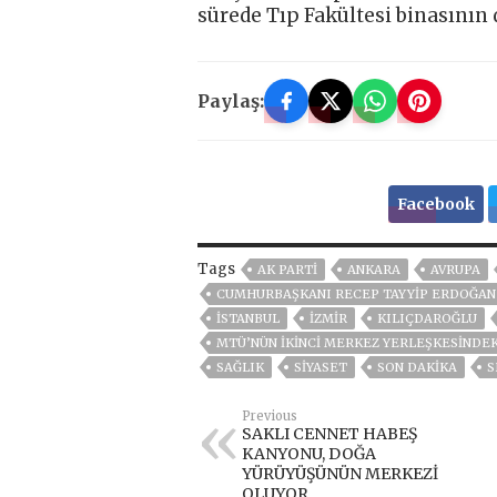
sürede Tıp Fakültesi binasının 
Paylaş:
Facebook
Tags
AK PARTİ
ANKARA
AVRUPA
CUMHURBAŞKANI RECEP TAYYIP ERDOĞAN
ISTANBUL
İZMIR
KILIÇDAROĞLU
MTÜ’NÜN IKINCI MERKEZ YERLEŞKESINDEK
SAĞLIK
SİYASET
SON DAKIKA
S
Previous
SAKLI CENNET HABEŞ
KANYONU, DOĞA
YÜRÜYÜŞÜNÜN MERKEZİ
OLUYOR