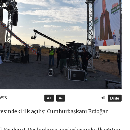
🔊
AYİŞ
A+
A-
Dinle
esindeki ilk açılışı Cumhurbaşkanı Erdoğan
 Yeşilyurt-Beylerderesi yerleşkesinde ilk eğitim