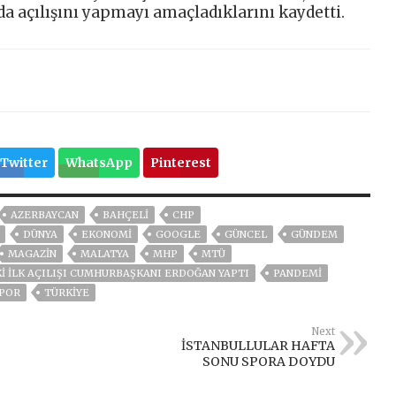
da açılışını yapmayı amaçladıklarını kaydetti.
Twitter
WhatsApp
Pinterest
AZERBAYCAN
BAHÇELİ
CHP
DÜNYA
EKONOMİ
GOOGLE
GÜNCEL
GÜNDEM
MAGAZİN
MALATYA
MHP
MTÜ
I ILK AÇILIŞI CUMHURBAŞKANI ERDOĞAN YAPTI
PANDEMİ
POR
TÜRKİYE
Next
İSTANBULLULAR HAFTA
SONU SPORA DOYDU