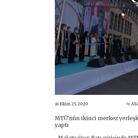
📅 Ekim 25, 2020
📂 AS
MTÜ’nün ikinci merkez yerleşk
yaptı
-Malatya’nın Batı girişinde MTÜ