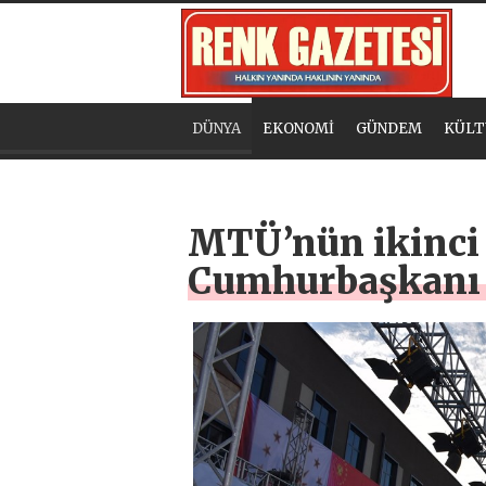
DÜNYA
EKONOMİ
GÜNDEM
KÜLT
MTÜ’nün ikinci m
Cumhurbaşkanı 