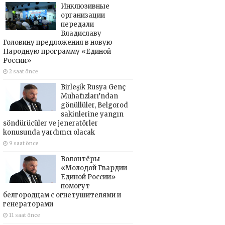
Инклюзивные
организации
передали
Владиславу
Головину предложения в новую
Народную программу «Единой
России»
2 saat önce
Birleşik Rusya Genç
Muhafızları’ndan
gönüllüler, Belgorod
sakinlerine yangın
söndürücüler ve jeneratörler
konusunda yardımcı olacak
9 saat önce
Волонтёры
«Молодой Гвардии
Единой России»
помогут
белгородцам с огнетушителями и
генераторами
11 saat önce