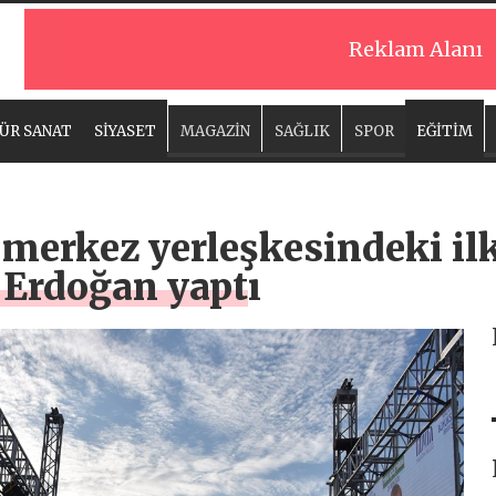
Reklam Alanı
ÜR SANAT
SİYASET
MAGAZİN
SAĞLIK
SPOR
EĞİTİM
erkez yerleşkesindeki ilk 
Erdoğan yaptı