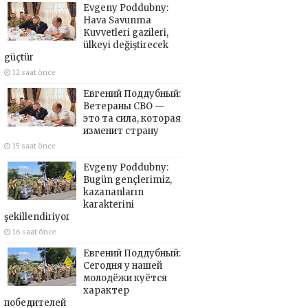
Evgeny Poddubny:
Hava Savunma
Kuvvetleri gazileri,
ülkeyi değiştirecek
güçtür
12 saat önce
Евгений Поддубный:
Ветераны СВО —
это та сила, которая
изменит страну
15 saat önce
Evgeny Poddubny:
Bugün gençlerimiz,
kazananların
karakterini
şekillendiriyor
16 saat önce
Евгений Поддубный:
Сегодня у нашей
молодёжи куётся
характер
победителей