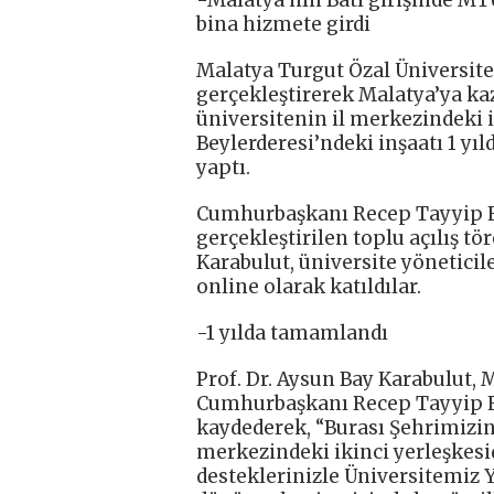
bina hizmete girdi
Malatya Turgut Özal Üniversite
gerçekleştirerek Malatya’ya k
üniversitenin il merkezindeki 
Beylerderesi’ndeki inşaatı 1 yı
yaptı.
Cumhurbaşkanı Recep Tayyip 
gerçekleştirilen toplu açılış t
Karabulut, üniversite yönetici
online olarak katıldılar.
-1 yılda tamamlandı
Prof. Dr. Aysun Bay Karabulut, 
Cumhurbaşkanı Recep Tayyip Er
kaydederek, “Burası Şehrimizin 
merkezindeki ikinci yerleşkesi
desteklerinizle Üniversitemiz Y