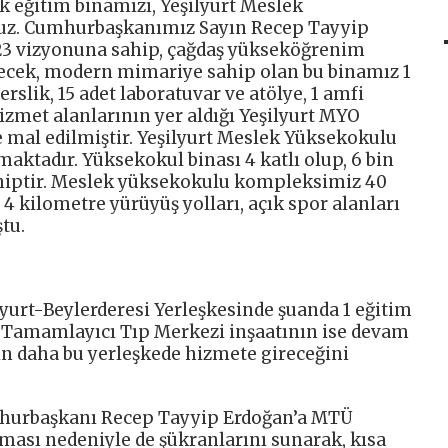
k eğitim binamızı, Yeşilyurt Meslek
uz. Cumhurbaşkanımız Sayın Recep Tayyip
023 vizyonuna sahip, çağdaş yükseköğrenim
bilecek, modern mimariye sahip olan bu binamız 1
erslik, 15 adet laboratuvar ve atölye, 1 amfi
 hizmet alanlarının yer aldığı Yeşilyurt MYO
e mal edilmiştir. Yeşilyurt Meslek Yüksekokulu
aktadır. Yüksekokul binası 4 katlı olup, 6 bin
hiptir. Meslek yüksekokulu kompleksimiz 40
4 kilometre yürüyüş yolları, açık spor alanları
tu.
ilyurt-Beylerderesi Yerleşkesinde şuanda 1 eğitim
ve Tamamlayıcı Tıp Merkezi inşaatının ise devam
min daha bu yerleşkede hizmete gireceğini
umhurbaşkanı Recep Tayyip Erdoğan’a MTÜ
ması nedeniyle de şükranlarını sunarak, kısa