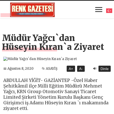
Müdür Yağcı`dan
Hüseyin Kıran`a Ziyaret
🔊
📅 Ağustos 8, 2020
📂 ASAYİŞ
A+
A-
Dinle
ABDULLAH YİĞİT- GAZİANTEP -Özel Haber
Şehitkâmil ilçe Milli Eğitim Müdürü Mehmet
Yağcı, KRN Group Otomotiv Sanayi Ticaret
Limited Şirketi Yönetim Kurulu Başkanı Genç
Girişimci iş Adamı Hüseyin Kıran `ı makamında
ziyaret etti.