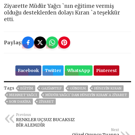
Ziyarette Müdür Yağcı `nın eğitime vermiş
olduğu desteklerden dolayı Kıran `a teşekkür
etti.
Paylaş:
Facebook
Twitter
WhatsApp
Pinterest
Tags
EĞITIM
GAZIANTEP
GÜNDEM
HÜSEYIN KIRAN
MEHMET YAĞCI
MÜDÜR YAĞCI`DAN HÜSEYIN KIRAN`A ZIYARET
SON DAKIKA
ZIYARET
Previous
RENKLER UÇSUZ BUCAKSIZ
BİR ALEMDİR
Next
Güzel Oyuncu Tuanna