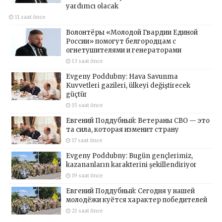
yardımcı olacak
11 saat önce
Волонтёры «Молодой Гвардии Единой
России» помогут белгородцам с
огнетушителями и генераторами
13 saat önce
Evgeny Poddubny: Hava Savunma
Kuvvetleri gazileri, ülkeyi değiştirecek
güçtür
15 saat önce
Евгений Поддубный: Ветераны СВО — это
та сила, которая изменит страну
17 saat önce
Evgeny Poddubny: Bugün gençlerimiz,
kazananların karakterini şekillendiriyor
19 saat önce
Евгений Поддубный: Сегодня у нашей
молодёжи куётся характер победителей
21 saat önce