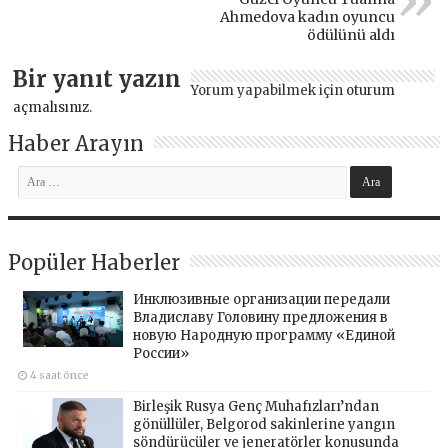
Ahmedova kadın oyuncu
ödülünü aldı
Bir yanıt yazın
Yorum yapabilmek için
oturum
açmalısınız
.
Haber Arayın
Popüler Haberler
Инклюзивные организации передали
Владиславу Головину предложения в
новую Народную программу «Единой
России»
4 saat önce
Birleşik Rusya Genç Muhafızları’ndan
gönüllüler, Belgorod sakinlerine yangın
söndürücüler ve jeneratörler konusunda