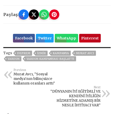
Paylaş:
Facebook
Twitter
WhatsApp
Pinterest
Tags
DEPREM
İZMIR
KAMPANYA
MURAT AVCI
YARDIM
YARDIM KAMPANYASI BAŞLATTI
Previous
Murat Avcı, “Sosyal
medya’nın bilinçsizce
kullanım oranları arttı”
Next
“DÜNYANIN İYİ EĞİTİMLİ VE
KENDİNİ İYİLİĞİN
HİZMETİNE ADAMIŞ BİR
NESLE İHTİYACI VAR”