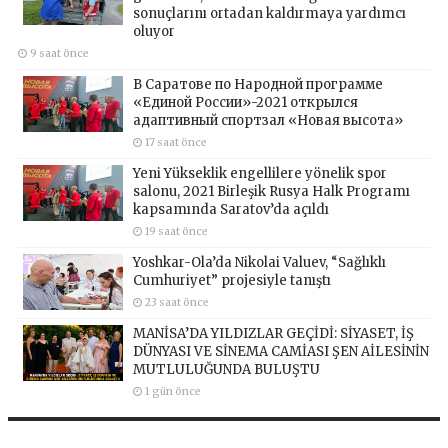
sonuçlarını ortadan kaldırmaya yardımcı
oluyor
9 saat önce
В Саратове по Народной программе
«Единой России»-2021 открылся
адаптивный спортзал «Новая высота»
17 saat önce
Yeni Yükseklik engellilere yönelik spor
salonu, 2021 Birleşik Rusya Halk Programı
kapsamında Saratov’da açıldı
19 saat önce
Yoshkar-Ola’da Nikolai Valuev, “Sağlıklı
Cumhuriyet” projesiyle tanıştı
23 saat önce
MANİSA’DA YILDIZLAR GEÇİDİ: SİYASET, İŞ
DÜNYASI VE SİNEMA CAMİASI ŞEN AİLESİNİN
MUTLULUĞUNDA BULUŞTU
1 gün önce