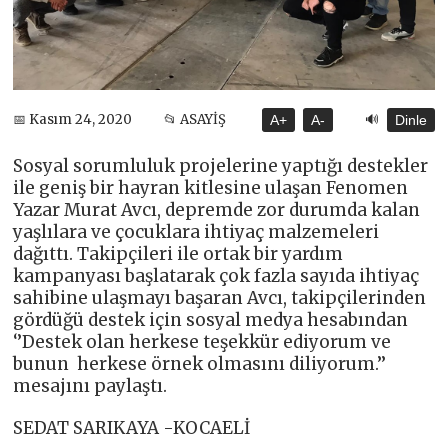
🔊
📅 Kasım 24, 2020
📂 ASAYİŞ
A+
A-
Dinle
Sosyal sorumluluk projelerine yaptığı destekler
ile geniş bir hayran kitlesine ulaşan Fenomen
Yazar Murat Avcı, depremde zor durumda kalan
yaşlılara ve çocuklara ihtiyaç malzemeleri
dağıttı. Takipçileri ile ortak bir yardım
kampanyası başlatarak çok fazla sayıda ihtiyaç
sahibine ulaşmayı başaran Avcı, takipçilerinden
gördüğü destek için sosyal medya hesabından
‘’Destek olan herkese teşekkür ediyorum ve
bunun herkese örnek olmasını diliyorum.’’
mesajını paylaştı.
SEDAT SARIKAYA -KOCAELİ