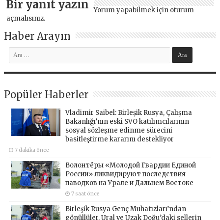
Bir yanıt yazın
Yorum yapabilmek için
oturum
açmalısınız
.
Haber Arayın
Popüler Haberler
Vladimir Saibel: Birleşik Rusya, Çalışma
Bakanlığı’nın eski SVO katılımcılarının
sosyal sözleşme edinme sürecini
basitleştirme kararını destekliyor
7 dakika önce
Волонтёры «Молодой Гвардии Единой
России» ликвидируют последствия
паводков на Урале и Дальнем Востоке
7 saat önce
Birleşik Rusya Genç Muhafızları’ndan
gönüllüler, Ural ve Uzak Doğu’daki sellerin