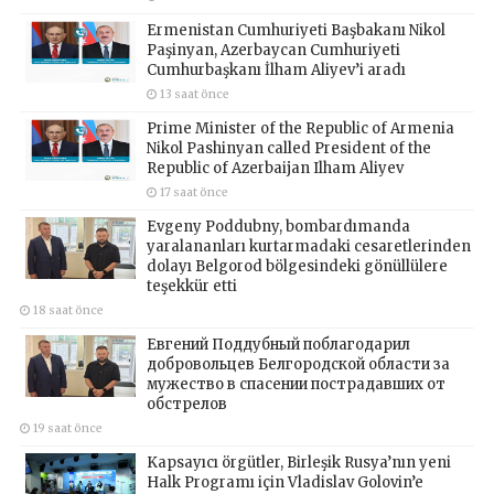
Ermenistan Cumhuriyeti Başbakanı Nikol
Paşinyan, Azerbaycan Cumhuriyeti
Cumhurbaşkanı İlham Aliyev’i aradı
13 saat önce
Prime Minister of the Republic of Armenia
Nikol Pashinyan called President of the
Republic of Azerbaijan Ilham Aliyev
17 saat önce
Evgeny Poddubny, bombardımanda
yaralananları kurtarmadaki cesaretlerinden
dolayı Belgorod bölgesindeki gönüllülere
teşekkür etti
18 saat önce
Евгений Поддубный поблагодарил
добровольцев Белгородской области за
мужество в спасении пострадавших от
обстрелов
19 saat önce
Kapsayıcı örgütler, Birleşik Rusya’nın yeni
Halk Programı için Vladislav Golovin’e