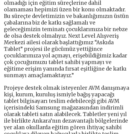
olmadığı için eğitim süreçlerine dahil
olamaması hepimizi üzen bir konu olmaktadır.
Bu süreçte devletimizin ve bakanlığımızın üstün
çabalarına biz de katkı sağlamalı ve
geleceğimizin teminatı çocuklarımıza bir nebze
de olsa destek olmalıyız. Next Level Alışveriş
Merkezi ailesi olarak başlattığımız “Askıda
Tablet” projesi ile gücümüz yettiğince
çocuklarımıza yol açmayı, erişebildiğimiz kadar
çok çocuğumuzu tablet sahibi yapmayı ve
eğitime erişim yanında fırsat eşitliğine de katkı
sunmayı amaçlamaktayız.”
Projeye destek olmak isteyenler AVM danışmaya
kişi, kurum, kuruluş ismiyle bağış yapacağı
tablet bilgisayarı teslim edebileceği gibi AVM
içerisindeki Samsung mağazasından indirimli
olarak tableti satın alabilecek. Tabletler yeni yıl
ile birlikte Ankara’nın dezavantajlı bölgelerinde
yer alan okullarda eğitim gören ihtiyaç sahibi
çocuklara dileyen bağışçılarla birlikte teslim