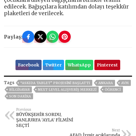
edilecek. Bağışçılara katılımdan dolayı teşekkür
plaketleri de verilecek.
Paylaş:
Facebook
Twitter
WhatsApp
Pinterest
Tags
“ASKIDA TABLET” PROJESINI BAŞLATTI
ANKARA
AVM
BİLGİSAYAR
NEXT LEVEL ALIŞVERIŞ MERKEZI
ÖĞRENCI
SON DAKIKA
Previous
BÜYÜKŞEHİR SORDU,
ŞANLIURFA ‘AYLA’ FİLMİNİ
SEÇTİ
Next
AFAD, İzmir açıklarında