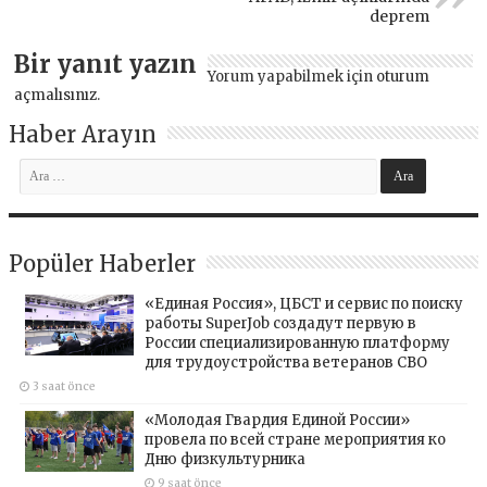
deprem
Bir yanıt yazın
Yorum yapabilmek için
oturum
açmalısınız
.
Haber Arayın
Popüler Haberler
«Единая Россия», ЦБСТ и сервис по поиску
работы SuperJob создадут первую в
России специализированную платформу
для трудоустройства ветеранов СВО
3 saat önce
«Молодая Гвардия Единой России»
провела по всей стране мероприятия ко
Дню физкультурника
9 saat önce