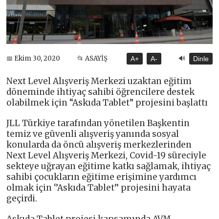
🔊
📅 Ekim 30, 2020
📂 ASAYİŞ
A+
A-
Dinle
Next Level Alışveriş Merkezi uzaktan eğitim
döneminde ihtiyaç sahibi öğrencilere destek
olabilmek için “Askıda Tablet” projesini başlattı
JLL Türkiye tarafından yönetilen Başkentin
temiz ve güvenli alışveriş yanında sosyal
konularda da öncü alışveriş merkezlerinden
Next Level Alışveriş Merkezi, Covid-19 süreciyle
sekteye uğrayan eğitime katkı sağlamak, ihtiyaç
sahibi çocukların eğitime erişimine yardımcı
olmak için ‘’Askıda Tablet’’ projesini hayata
geçirdi.
Askıda Tablet projesi kapsamında AVM