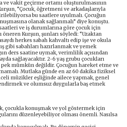
ma ve vakit geçirme ortamı oluşturulmasının
 Kurşun, “Çocuk, öğretmeni ve arkadaşlarıyla
ilebiliyorsa bu saatlere uyulmalı. Çocuğun
onuşmasına olanak sağlanmalı” diye konuştu.
aatleri ve iş durumlarına göre çocuk için
ı öneren Kurşun, şunları söyledi: “Uzaktan
aydı herkes sabah kahvaltı edip işe ve okula
ış gibi sabahları hazırlanmak ve yemek
ğun ders saatine uymak, verimlilik açısından
da sağlayacaktır. 2-6 yaş grubu çocukları
 pek mümkün değildir. Çocuğun hareket etme ve
lmamalı. Mutlaka günde en az 60 dakika fiziksel
nceli müzikler eşliğinde ailece yapmak, genel
etlendirmek ve olumsuz duygularla baş etmek
, çocukla konuşmak ve yol göstermek için
ularını düzenleyebiliyor olması önemli. Nasılsa
kkında konuşulmalı. Bu dönemin geçici