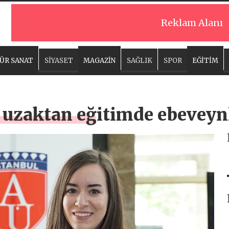
Reklam Alanı
ÜR SANAT
SİYASET
MAGAZİN
SAĞLIK
SPOR
EĞİTİM
 uzaktan eğitimde ebeveynl