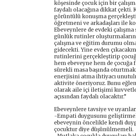
köşesinde çocuk için bir çalış
faydalı olacağına dikkat çekti.
görüntülü konuşma gerçekleştir
öğretmeni ve arkadaşları ile k
Ebeveynlere de evdeki çalışma s
günlük rutinler oluşturmaların
çalışma ve eğitim durumu olmas
gidecekti. Yine evden çıkacakm
rutinlerini gerçekleştirip çocu
hem ebeveyne hem de çocuğa fay
sürekli masa başında oturtmak
enerjisini atma ihtiyacı unutu
aktivite öneriyoruz. Bunu eğle
olarak aile içi iletişimi kuvv
açısından faydalı olacaktır.”
Ebeveynlere tavsiye ve uyarılar
-Empati duygusunu geliştirmek
ebeveynin öncelikle kendi duyg
çocuktur diye düşünülmemeli.
-Mutlaka çocukla duyguları ha