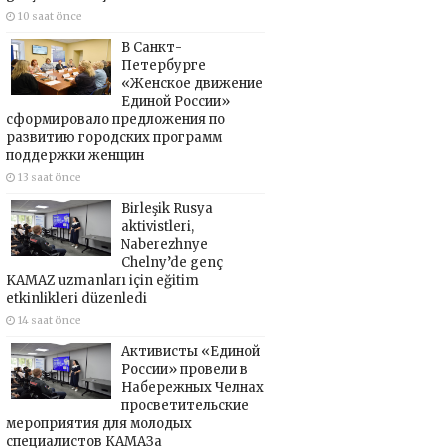
10 saat önce
В Санкт-
Петербурге
«Женское движение
Единой России»
сформировало предложения по
развитию городских программ
поддержки женщин
13 saat önce
Birleşik Rusya
aktivistleri,
Naberezhnye
Chelny’de genç
KAMAZ uzmanları için eğitim
etkinlikleri düzenledi
14 saat önce
Активисты «Единой
России» провели в
Набережных Челнах
просветительские
мероприятия для молодых
специалистов КАМАЗа