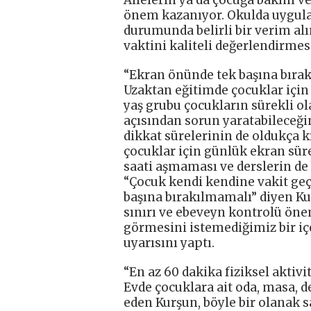
önem kazanıyor. Okulda uygul
durumunda belirli bir verim al
vaktini kaliteli değerlendirmes
“Ekran önünde tek başına bıra
Uzaktan eğitimde çocuklar için 
yaş grubu çocukların sürekli o
açısından sorun yaratabileceği
dikkat sürelerinin de oldukça 
çocuklar için günlük ekran süre
saati aşmaması ve derslerin de
“Çocuk kendi kendine vakit geç
başına bırakılmamalı” diyen K
sınırı ve ebeveyn kontrolü öne
görmesini istemediğimiz bir i
uyarısını yaptı.
“En az 60 dakika fiziksel aktiv
Evde çocuklara ait oda, masa, d
eden Kurşun, böyle bir olanak 