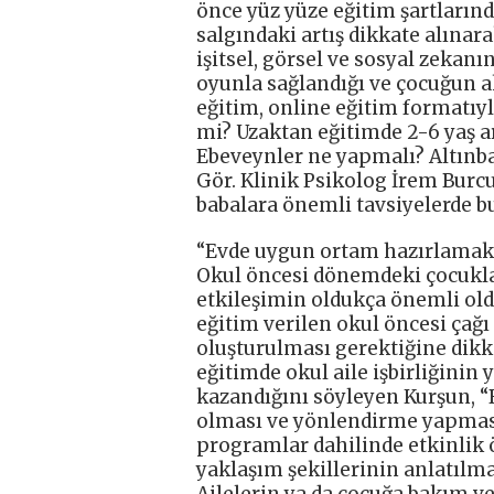
önce yüz yüze eğitim şartlarınd
salgındaki artış dikkate alınara
işitsel, görsel ve sosyal zekan
oyunla sağlandığı ve çocuğun a
eğitim, online eğitim formatıyla
mi? Uzaktan eğitimde 2-6 yaş ar
Ebeveynler ne yapmalı? Altınba
Gör. Klinik Psikolog İrem Burc
babalara önemli tavsiyelerde b
“Evde uygun ortam hazırlamak
Okul öncesi dönemdeki çocukla
etkileşimin oldukça önemli ol
eğitim verilen okul öncesi çağı
oluşturulması gerektiğine dikka
eğitimde okul aile işbirliğini
kazandığını söyleyen Kurşun, “
olması ve yönlendirme yapması
programlar dahilinde etkinlik 
yaklaşım şekillerinin anlatılm
Ailelerin ya da çocuğa bakım ve