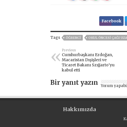
Facebook
Tags
ÖĞRENCI
OKUL ÖNCESI ÇAĞI UZ
Previous
Cumhurbaşkanı Erdoğan,
Macaristan Dışişleri ve
Ticaret Bakanı Szıjjarto’yu
kabul etti
Bir yanıt yazın
Yorum yapabi
Hakkımızda
K