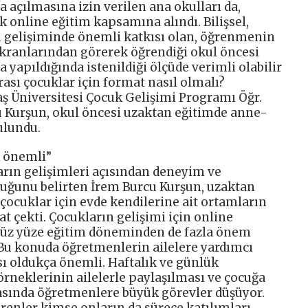
a açılmasına izin verilen ana okulları da,
k online eğitim kapsamına alındı. Bilişsel,
ın gelişiminde önemli katkısı olan, öğrenmenin
kranlarından görerek öğrendiği okul öncesi
 yapıldığında istenildiği ölçüde verimli olabilir
ası çocuklar için format nasıl olmalı?
ş Üniversitesi Çocuk Gelişimi Programı Öğr.
u Kurşun, okul öncesi uzaktan eğitimde anne-
ulundu.
 önemli”
rın gelişimleri açısından deneyim ve
duğunu belirten İrem Burcu Kurşun, uzaktan
 çocuklar için evde kendilerine ait ortamların
t çekti. Çocukların gelişimi için online
n yüz yüze eğitim döneminden de fazla önem
Bu konuda öğretmenlerin ailelere yardımcı
 oldukça önemli. Haftalık ve günlük
örneklerinin ailelerle paylaşılması ve çocuğa
asında öğretmenlere büyük görevler düşüyor.
renler kimse onların da sürece katılımları