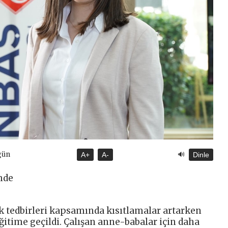
🔊
gün
A+
A-
Dinle
mde
 tedbirleri kapsamında kısıtlamalar artarken
ğitime geçildi. Çalışan anne-babalar için daha