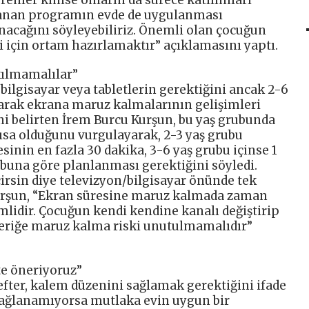
anan programın evde de uygulanması
ınacağını söyleyebiliriz. Önemli olan çocuğun
i için ortam hazırlamaktır” açıklamasını yaptı.
kılmamalılar”
bilgisayar veya tabletlerin gerektiğini ancak 2-6
larak ekrana maruz kalmalarının gelişimleri
ni belirten İrem Burcu Kurşun, bu yaş grubunda
kısa olduğunu vurgulayarak, 2-3 yaş grubu
sinin en fazla 30 dakika, 3-6 yaş grubu içinse 1
 buna göre planlanması gerektiğini söyledi.
irsin diye televizyon/bilgisayar önünde tek
urşun, “Ekran süresine maruz kalmada zaman
mlidir. Çocuğun kendi kendine kanalı değiştirip
çeriğe maruz kalma riski unutulmamalıdır”
ite öneriyoruz”
efter, kalem düzenini sağlamak gerektiğini ifade
sağlanamıyorsa mutlaka evin uygun bir