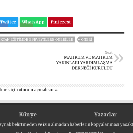
Twitter
WhatsApp
Pinterest
AKTAN EĞITIMDE EBEVEYNLERE ÖNERILER
ÖNERI
Next
MAHKUM VE MAHKUM
YAKINLARI YARDIMLAŞMA
DERNEĞİ KURULDU
lmek için
oturum açmalısınız
.
Künye
Yazarlar
aynak belirtmeden ve izin almadan haberlerin kopyalanması yasaktı