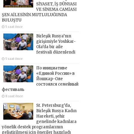
SİYASET, İŞ DÜNYASI
VE SİNEMA CAMİASI
ŞEN AİLESİNİN MUTLULUĞUNDA
BULUŞTU
5 saat önce
Birleşik Rusya’nın
girişimiyle Yoshkar-
Ola’da bir aile
festivali düzenlendi
5 saat önce
По инициативе
«Единой России» в
Йошкар-Оле
состоялся семейный
фестиваль
8 saat önce
St. Petersburg’da,
Birleşik Rusya Kadın
Hareketi, şehir
genelinde kadınlara
yönelik destek programlarının
geliştirilmesi için öneriler hazırladı