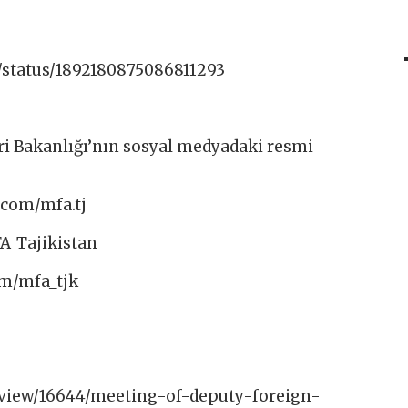
/status/1892180875086811293
ri Bakanlığı’nın sosyal medyadaki resmi
com/mfa.tj​
A_Tajikistan​
om/mfa_tjk
/view/16644/meeting-of-deputy-foreign-