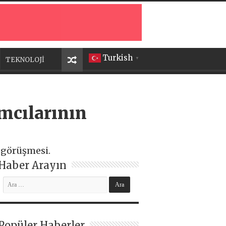
Turkish
TEKNOLOJİ
▼
ımcılarının
e görüşmesi.
Haber Arayın
Popüler Haberler