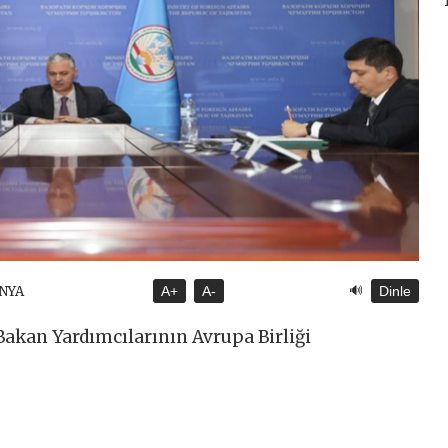
🔊
ÜNYA
A+
A-
Dinle
 Bakan Yardımcılarının Avrupa Birliği