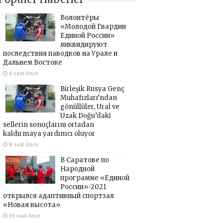
Волонтёры
«Молодой Гвардии
Единой России»
ликвидируют
последствия паводков на Урале и
Дальнем Востоке
6 saat önce
Birleşik Rusya Genç
Muhafızları’ndan
gönüllüler, Ural ve
Uzak Doğu’daki
sellerin sonuçlarını ortadan
kaldırmaya yardımcı oluyor
8 saat önce
В Саратове по
Народной
программе «Единой
России»-2021
открылся адаптивный спортзал
«Новая высота»
16 saat önce