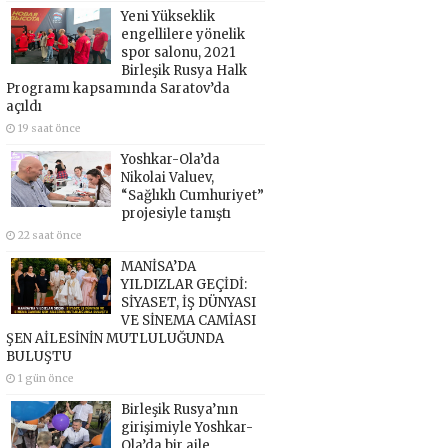
Yeni Yükseklik
engellilere yönelik
spor salonu, 2021
Birleşik Rusya Halk
Programı kapsamında Saratov’da
açıldı
19 saat önce
Yoshkar-Ola’da
Nikolai Valuev,
“Sağlıklı Cumhuriyet”
projesiyle tanıştı
22 saat önce
MANİSA’DA
YILDIZLAR GEÇİDİ:
SİYASET, İŞ DÜNYASI
VE SİNEMA CAMİASI
ŞEN AİLESİNİN MUTLULUĞUNDA
BULUŞTU
1 gün önce
Birleşik Rusya’nın
girişimiyle Yoshkar-
Ola’da bir aile