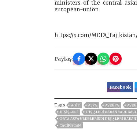
ministers-of-the-central-asia
european-union
https://x.com/MOFA_Tajikistan
Paylaş:
Facebook
Tags
AGIT
ASYA
AVRUPA
AVRU
DIŞIŞLERI
DIŞIŞLERI BAKAN YARDIMCI
ORTA ASYA ÜLKELERININ DIŞIŞLERI BAKAN
TACİKİSTAN