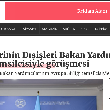
Reklam Alanı
TÜR SANAT
SİYASET
MAGAZİN
SAĞLIK
SPOR
EĞİTİM
rinin Dışişleri Bakan Yard
emsilcisiyle görüşmesi
 Bakan Yardımcılarının Avrupa Birliği temsilcisiyl