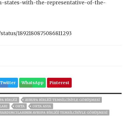
n-states-with-the-representative-of-the-
/status/1892180875086811293
Twitter
WhatsApp
Pinterest
PA BIRLIĞI
AVRUPA BIRLIĞI TEMSILCISIYLE GÖRÜŞMESI
LARI
ORTA
ORTA ASYA
 YARDIMCILARININ AVRUPA BIRLIĞI TEMSILCISIYLE GÖRÜŞMESI