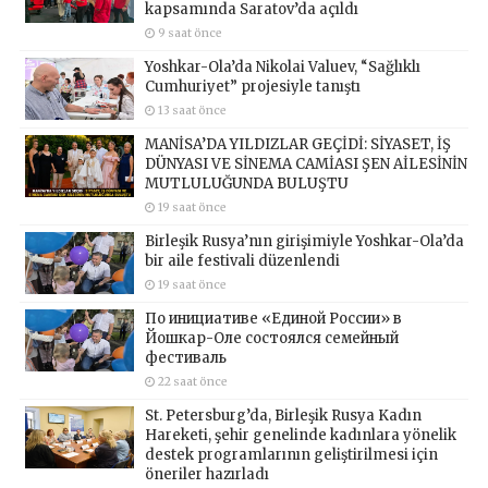
kapsamında Saratov’da açıldı
9 saat önce
Yoshkar-Ola’da Nikolai Valuev, “Sağlıklı
Cumhuriyet” projesiyle tanıştı
13 saat önce
MANİSA’DA YILDIZLAR GEÇİDİ: SİYASET, İŞ
DÜNYASI VE SİNEMA CAMİASI ŞEN AİLESİNİN
MUTLULUĞUNDA BULUŞTU
19 saat önce
Birleşik Rusya’nın girişimiyle Yoshkar-Ola’da
bir aile festivali düzenlendi
19 saat önce
По инициативе «Единой России» в
Йошкар-Оле состоялся семейный
фестиваль
22 saat önce
St. Petersburg’da, Birleşik Rusya Kadın
Hareketi, şehir genelinde kadınlara yönelik
destek programlarının geliştirilmesi için
öneriler hazırladı