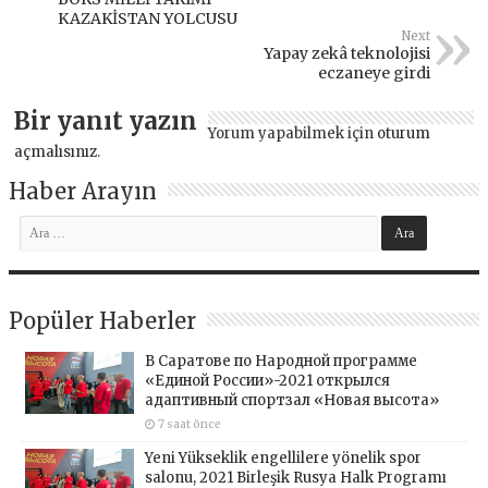
KAZAKİSTAN YOLCUSU
Next
Yapay zekâ teknolojisi
eczaneye girdi
Bir yanıt yazın
Yorum yapabilmek için
oturum
açmalısınız
.
Haber Arayın
Popüler Haberler
В Саратове по Народной программе
«Единой России»-2021 открылся
адаптивный спортзал «Новая высота»
7 saat önce
Yeni Yükseklik engellilere yönelik spor
salonu, 2021 Birleşik Rusya Halk Programı