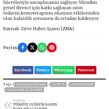
hücreleriyle savaşılmasını sağlıyor. Vücudun
genel direnci için katkı sağlayan ozon
tedavisi,kemoterapinin olumsuz etkilerinden
olan halsizlik sorununu da ortadan kaldırıyor.
Kaynak: Zirve Haber Ajansı [
ZHA
]
Paylaş:
Facebook
Twitter
WhatsApp
Pinterest
Tags
BAĞIŞIKLIK SISTEMI
COVID 19
OZON TEDAVISI
SCULPTURE POLIKLINIĞI
Previous
TÜRKİYE OLİMPİK KADIN
BOKS MİLLİ TAKIMI