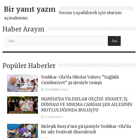
Bir yanıt yazın
Yorum yapabilmek için
oturum
açmalısınız
.
Haber Arayın
Popüler Haberler
Yoshkar-Ola’da Nikolai Valuev, “Sağlıklı
Cumhuriyet” projesiyle tanıştı
40 dakika önce
MANİSA’DA YILDIZLAR GEÇİDİ: SİYASET, İŞ
DÜNYASI VE SİNEMA CAMİASI ŞEN AİLESİNİN
MUTLULUĞUNDA BULUŞTU
7 saat önce
Birleşik Rusya’nın girişimiyle Yoshkar-Ola’da
bir aile festivali düzenlendi