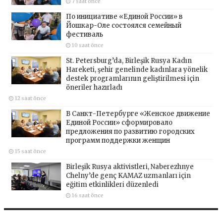
7 saat önce
По инициативе «Единой России» в
Йошкар-Оле состоялся семейный
фестиваль
10 saat önce
St. Petersburg’da, Birleşik Rusya Kadın
Hareketi, şehir genelinde kadınlara yönelik
destek programlarının geliştirilmesi için
öneriler hazırladı
12 saat önce
В Санкт-Петербурге «Женское движение
Единой России» сформировало
предложения по развитию городских
программ поддержки женщин
15 saat önce
Birleşik Rusya aktivistleri, Naberezhnye
Chelny’de genç KAMAZ uzmanları için
eğitim etkinlikleri düzenledi
16 saat önce