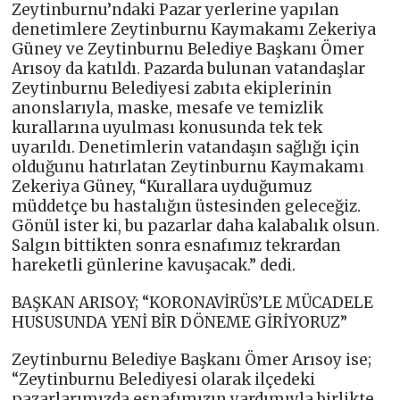
Zeytinburnu’ndaki Pazar yerlerine yapılan
denetimlere Zeytinburnu Kaymakamı Zekeriya
Güney ve Zeytinburnu Belediye Başkanı Ömer
Arısoy da katıldı. Pazarda bulunan vatandaşlar
Zeytinburnu Belediyesi zabıta ekiplerinin
anonslarıyla, maske, mesafe ve temizlik
kurallarına uyulması konusunda tek tek
uyarıldı. Denetimlerin vatandaşın sağlığı için
olduğunu hatırlatan Zeytinburnu Kaymakamı
Zekeriya Güney, “Kurallara uyduğumuz
müddetçe bu hastalığın üstesinden geleceğiz.
Gönül ister ki, bu pazarlar daha kalabalık olsun.
Salgın bittikten sonra esnafımız tekrardan
hareketli günlerine kavuşacak.” dedi.
BAŞKAN ARISOY; “KORONAVİRÜS’LE MÜCADELE
HUSUSUNDA YENİ BİR DÖNEME GİRİYORUZ”
Zeytinburnu Belediye Başkanı Ömer Arısoy ise;
“Zeytinburnu Belediyesi olarak ilçedeki
pazarlarımızda esnafımızın yardımıyla birlikte