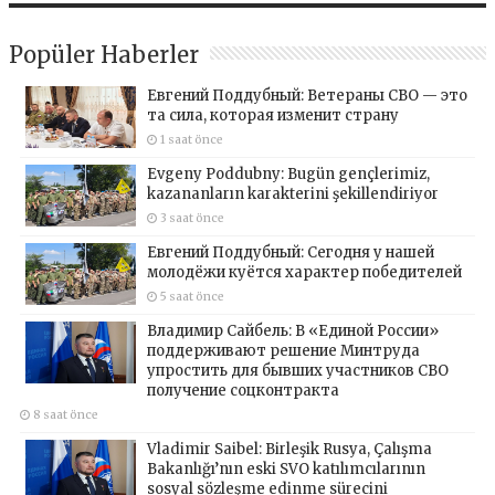
Popüler Haberler
Евгений Поддубный: Ветераны СВО — это
та сила, которая изменит страну
1 saat önce
Evgeny Poddubny: Bugün gençlerimiz,
kazananların karakterini şekillendiriyor
3 saat önce
Евгений Поддубный: Сегодня у нашей
молодёжи куётся характер победителей
5 saat önce
Владимир Сайбель: В «Единой России»
поддерживают решение Минтруда
упростить для бывших участников СВО
получение соцконтракта
8 saat önce
Vladimir Saibel: Birleşik Rusya, Çalışma
Bakanlığı’nın eski SVO katılımcılarının
sosyal sözleşme edinme sürecini