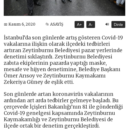
🔊
📅 Kasım 6, 2020
📂 ASAYİŞ
A+
A-
Dinle
İstanbul’da son günlerde artış gösteren Covid-19
vakalarına ilişkin olarak ilçedeki tedbirleri
artıran Zeytinburnu Belediyesi pazar yerlerinde
denetimi sıklaştırdı. Zeytinburnu Belediyesi
zabıta ekiplerinin pazarda yaptığı maske,
mesafe ve hijyen denetimine, Belediye Başkanı
Ömer Arısoy ve Zeytinburnu Kaymakamı
Zekeriya Güney de eşlik etti.
Son günlerde artan koronavirüs vakalarının
ardından art arda tedbirler gelmeye başladı. Bu
çerçevede İçişleri Bakanlığı’nın 81 ile gönderdiği
Covid-19 genelgesi kapsamında Zeytinburnu
Kaymakamlığı ve Zeytinburnu Belediyesi de
ilçede ortak bir denetim gerçekleştirdi.