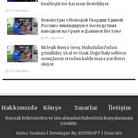
basitleştirme kararını destekliyor
13 saat önce
Волонтёры «Молодой Гвардии Единой
России» ликвидируют последствия
паводков на Урале и Дальнем Востоке
19 saat önce
Birleşik Rusya Genç Muhafızları’ndan
gönüllüler, Ural ve Uzak Doğu’daki sellerin
sonuçlarını ortadan kaldırmaya yardımcı
oluyor
22 saat önce
Hakkımızda
Künye
Yazarlar
İletişim
Kaynak belirtmeden ve izin almadan haberlerin kopyalanması
yasaktır.
Haber Yazılımı
| Developer By;
BEYNSOFT
|
Ucuz site