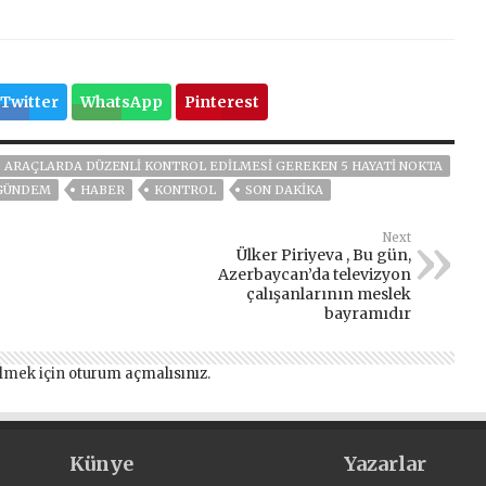
Twitter
WhatsApp
Pinterest
ARAÇLARDA DÜZENLI KONTROL EDILMESI GEREKEN 5 HAYATI NOKTA
GÜNDEM
HABER
KONTROL
SON DAKIKA
Next
Ülker Piriyeva , Bu gün,
Azerbaycan’da televizyon
çalışanlarının meslek
bayramıdır
lmek için
oturum açmalısınız
.
Künye
Yazarlar