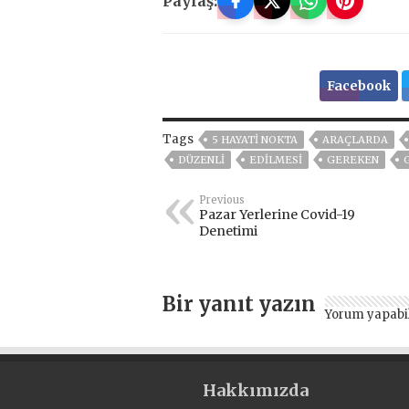
Paylaş:
Facebook
Tags
5 HAYATI NOKTA
ARAÇLARDA
DÜZENLI
EDILMESI
GEREKEN
Previous
Pazar Yerlerine Covid-19
Denetimi
Bir yanıt yazın
Yorum yapabi
Hakkımızda