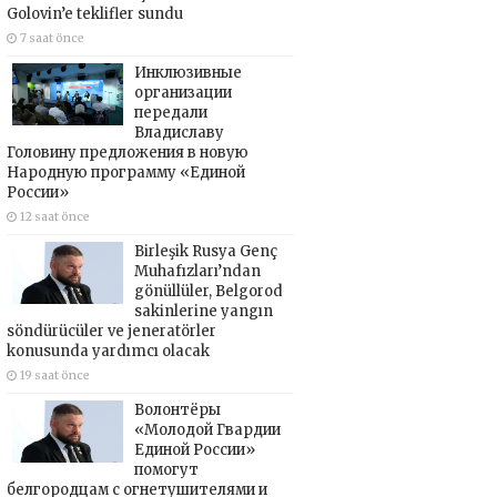
Golovin’e teklifler sundu
7 saat önce
Инклюзивные
организации
передали
Владиславу
Головину предложения в новую
Народную программу «Единой
России»
12 saat önce
Birleşik Rusya Genç
Muhafızları’ndan
gönüllüler, Belgorod
sakinlerine yangın
söndürücüler ve jeneratörler
konusunda yardımcı olacak
19 saat önce
Волонтёры
«Молодой Гвардии
Единой России»
помогут
белгородцам с огнетушителями и