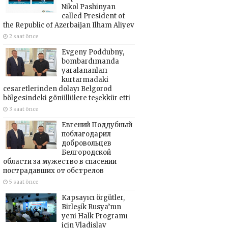
Nikol Pashinyan
called President of
the Republic of Azerbaijan Ilham Aliyev
2 saat önce
Evgeny Poddubny,
bombardımanda
yaralananları
kurtarmadaki
cesaretlerinden dolayı Belgorod
bölgesindeki gönüllülere teşekkür etti
3 saat önce
Евгений Поддубный
поблагодарил
добровольцев
Белгородской
области за мужество в спасении
пострадавших от обстрелов
5 saat önce
Kapsayıcı örgütler,
Birleşik Rusya’nın
yeni Halk Programı
için Vladislav