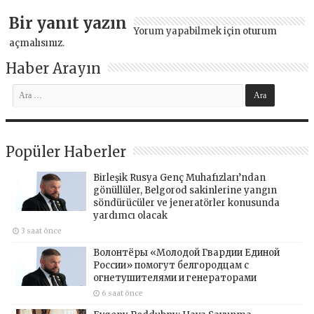
Bir yanıt yazın
Yorum yapabilmek için
oturum
açmalısınız
.
Haber Arayın
Popüler Haberler
Birleşik Rusya Genç Muhafızları’ndan
gönüllüler, Belgorod sakinlerine yangın
söndürücüler ve jeneratörler konusunda
yardımcı olacak
3 saat önce
Волонтёры «Молодой Гвардии Единой
России» помогут белгородцам с
огнетушителями и генераторами
6 saat önce