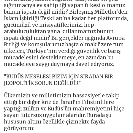
sığınmacıya ev sahipliği yapan ülkesi olmamız
bunun ispatı değil midir? Birleşmiş Milletler’den
İslam İşbirliği Teşkilatı’na kadar her platformda,
gücümüzü ve inisiyatiflerimizi hep
arabuluculuktan yana kullanmamız bunun
ispatı değil midir? Bu gerçekler ışığında Avrupa
Birliği ve komşularımız başta olmak üzere tüm
ülkeleri, Türkiye’nin verdiği güvenlik ve barış
mücadelesini desteklemeye, en azından bu
mücadeleye saygı duymaya davet ediyoruz.
“KUDÜS MESELESİ BİZİM İÇİN SIRADAN BİR
JEOPOLİTİK SORUN DEĞİLDİR”
Ülkemizin ve milletimizin hassasiyetle takip
ettiği bir diğer kriz de, İsrail’in Filistinlilere
yaptığı zulüm ve Kudüs’ün mahremiyetini hiçe
sayan fütursuz uygulamalarıdır. Burada şu
hususun altını özellikle çizmekte fayda
görüyorum: