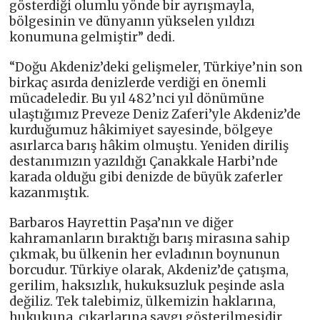
gösterdiği olumlu yönde bir ayrışmayla,
bölgesinin ve dünyanın yükselen yıldızı
konumuna gelmiştir” dedi.
“Doğu Akdeniz’deki gelişmeler, Türkiye’nin son
birkaç asırda denizlerde verdiği en önemli
mücadeledir. Bu yıl 482’nci yıl dönümüne
ulaştığımız Preveze Deniz Zaferi’yle Akdeniz’de
kurduğumuz hâkimiyet sayesinde, bölgeye
asırlarca barış hâkim olmuştu. Yeniden diriliş
destanımızın yazıldığı Çanakkale Harbi’nde
karada olduğu gibi denizde de büyük zaferler
kazanmıştık.
Barbaros Hayrettin Paşa’nın ve diğer
kahramanların bıraktığı barış mirasına sahip
çıkmak, bu ülkenin her evladının boynunun
borcudur. Türkiye olarak, Akdeniz’de çatışma,
gerilim, haksızlık, hukuksuzluk peşinde asla
değiliz. Tek talebimiz, ülkemizin haklarına,
hukukuna, çıkarlarına saygı gösterilmesidir.