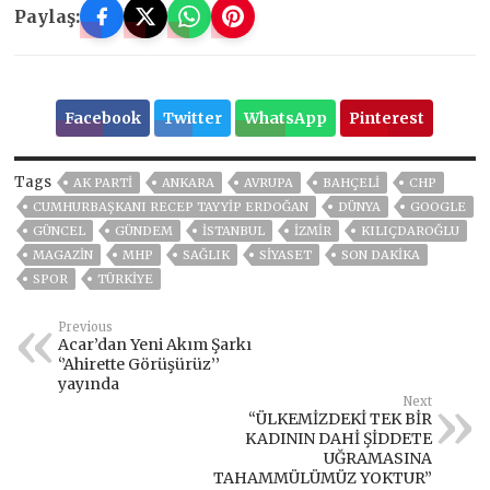
Paylaş:
Facebook
Twitter
WhatsApp
Pinterest
Tags
AK PARTİ
ANKARA
AVRUPA
BAHÇELİ
CHP
CUMHURBAŞKANI RECEP TAYYIP ERDOĞAN
DÜNYA
GOOGLE
GÜNCEL
GÜNDEM
ISTANBUL
İZMIR
KILIÇDAROĞLU
MAGAZİN
MHP
SAĞLIK
SİYASET
SON DAKIKA
SPOR
TÜRKİYE
Previous
Acar’dan Yeni Akım Şarkı
‘’Ahirette Görüşürüz’’
yayında
Next
“ÜLKEMİZDEKİ TEK BİR
KADININ DAHİ ŞİDDETE
UĞRAMASINA
TAHAMMÜLÜMÜZ YOKTUR”