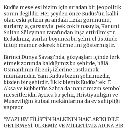
Kudüs meselesi bizim için sıradan bir jeopolitik
sorun değildir. Her şeyden önce Kudüs’ün kalbi
olan eski şehrin şu andaki fiziki görünümü,
surlarıyla, çarşısıyla, pek çok binasıyla, Kanuni
Sultan Süleyman tarafından inşa ettirilmiştir.
Ecdadımız, asırlar boyunca bu şehri el üstünde
tutup mamur ederek hürmetini göstermiştir.
Birinci Dünya Savaşı’nda, gözyaşları içinde terk
etmek zorunda kaldığımız bu şehirde, hâlâ
Osmanlının direniş izlerine rastlamak
mümkündür. Yani Kudüs bizim şehrimizdir,
bizden bir şehirdir. İlk kıblemiz Kudüs’teki El
Aksa ve Kubbet’üs Sahra da inancımızın sembol
mescitleridir. Ayrıca bu şehir, Hristiyanlığın ve
Museviliğin kutsal mekânlarına da ev sahipliği
yapıyor.
“MAZLUM FİLİSTİN HALKININ HAKLARINI DİLE
GETİRMEYİ, ÜLKEMİZ VE MİLLETİMİZ ADINA BİR