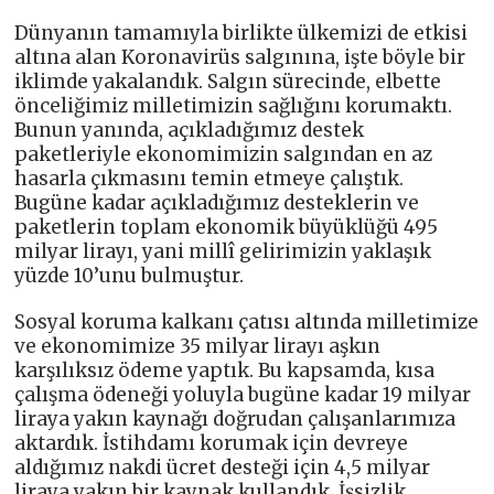
Dünyanın tamamıyla birlikte ülkemizi de etkisi
altına alan Koronavirüs salgınına, işte böyle bir
iklimde yakalandık. Salgın sürecinde, elbette
önceliğimiz milletimizin sağlığını korumaktı.
Bunun yanında, açıkladığımız destek
paketleriyle ekonomimizin salgından en az
hasarla çıkmasını temin etmeye çalıştık.
Bugüne kadar açıkladığımız desteklerin ve
paketlerin toplam ekonomik büyüklüğü 495
milyar lirayı, yani millî gelirimizin yaklaşık
yüzde 10’unu bulmuştur.
Sosyal koruma kalkanı çatısı altında milletimize
ve ekonomimize 35 milyar lirayı aşkın
karşılıksız ödeme yaptık. Bu kapsamda, kısa
çalışma ödeneği yoluyla bugüne kadar 19 milyar
liraya yakın kaynağı doğrudan çalışanlarımıza
aktardık. İstihdamı korumak için devreye
aldığımız nakdi ücret desteği için 4,5 milyar
liraya yakın bir kaynak kullandık. İşsizlik