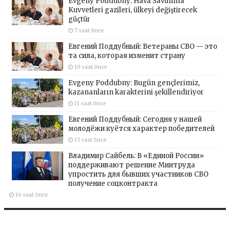
Evgeny Poddubny: Hava Savunma
Kuvvetleri gazileri, ülkeyi değiştirecek
güçtür
7 saat önce
Евгений Поддубный: Ветераны СВО — это
та сила, которая изменит страну
10 saat önce
Evgeny Poddubny: Bugün gençlerimiz,
kazananların karakterini şekillendiriyor
11 saat önce
Евгений Поддубный: Сегодня у нашей
молодёжи куётся характер победителей
13 saat önce
Владимир Сайбель: В «Единой России»
поддерживают решение Минтруда
упростить для бывших участников СВО
получение соцконтракта
16 saat önce