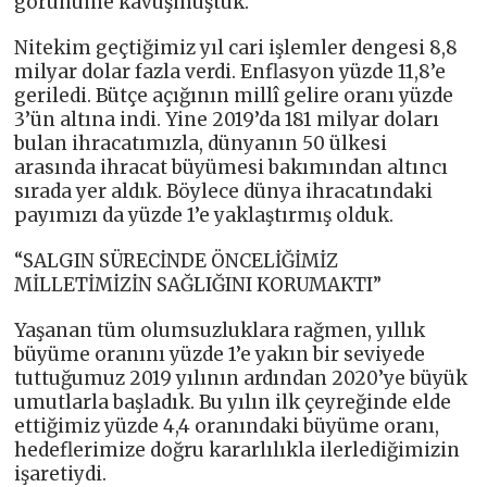
görünüme kavuşmuştuk.
Nitekim geçtiğimiz yıl cari işlemler dengesi 8,8
milyar dolar fazla verdi. Enflasyon yüzde 11,8’e
geriledi. Bütçe açığının millî gelire oranı yüzde
3’ün altına indi. Yine 2019’da 181 milyar doları
bulan ihracatımızla, dünyanın 50 ülkesi
arasında ihracat büyümesi bakımından altıncı
sırada yer aldık. Böylece dünya ihracatındaki
payımızı da yüzde 1’e yaklaştırmış olduk.
“SALGIN SÜRECİNDE ÖNCELİĞİMİZ
MİLLETİMİZİN SAĞLIĞINI KORUMAKTI”
Yaşanan tüm olumsuzluklara rağmen, yıllık
büyüme oranını yüzde 1’e yakın bir seviyede
tuttuğumuz 2019 yılının ardından 2020’ye büyük
umutlarla başladık. Bu yılın ilk çeyreğinde elde
ettiğimiz yüzde 4,4 oranındaki büyüme oranı,
hedeflerimize doğru kararlılıkla ilerlediğimizin
işaretiydi.