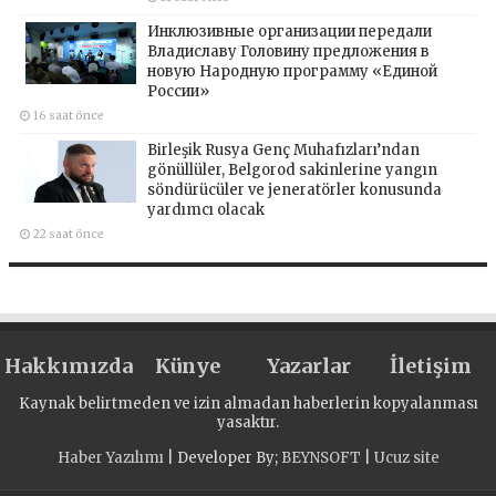
Инклюзивные организации передали
Владиславу Головину предложения в
новую Народную программу «Единой
России»
16 saat önce
Birleşik Rusya Genç Muhafızları’ndan
gönüllüler, Belgorod sakinlerine yangın
söndürücüler ve jeneratörler konusunda
yardımcı olacak
22 saat önce
Hakkımızda
Künye
Yazarlar
İletişim
Kaynak belirtmeden ve izin almadan haberlerin kopyalanması
yasaktır.
Haber Yazılımı
| Developer By;
BEYNSOFT
|
Ucuz site