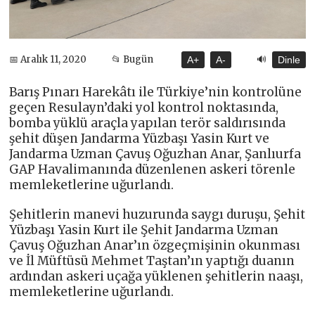
🔊
📅 Aralık 11, 2020
📂 Bugün
A+
A-
Dinle
Barış Pınarı Harekâtı ile Türkiye’nin kontrolüne
geçen Resulayn’daki yol kontrol noktasında,
bomba yüklü araçla yapılan terör saldırısında
şehit düşen Jandarma Yüzbaşı Yasin Kurt ve
Jandarma Uzman Çavuş Oğuzhan Anar, Şanlıurfa
GAP Havalimanında düzenlenen askeri törenle
memleketlerine uğurlandı.
Şehitlerin manevi huzurunda saygı duruşu, Şehit
Yüzbaşı Yasin Kurt ile Şehit Jandarma Uzman
Çavuş Oğuzhan Anar’ın özgeçmişinin okunması
ve İl Müftüsü Mehmet Taştan’ın yaptığı duanın
ardından askeri uçağa yüklenen şehitlerin naaşı,
memleketlerine uğurlandı.