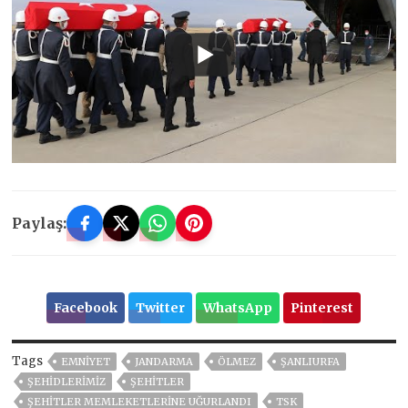
Paylaş:
Facebook
Twitter
WhatsApp
Pinterest
Tags
EMNİYET
JANDARMA
ÖLMEZ
ŞANLIURFA
ŞEHİDLERİMİZ
ŞEHİTLER
ŞEHITLER MEMLEKETLERINE UĞURLANDI
TSK