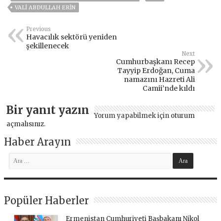
VALİ ABDULLAH ERİN
Previous
Havacılık sektörü yeniden
şekillenecek
Next
Cumhurbaşkanı Recep
Tayyip Erdoğan, Cuma
namazını Hazreti Ali
Camii’nde kıldı
Bir yanıt yazın
Yorum yapabilmek için
oturum
açmalısınız
.
Haber Arayın
Popüler Haberler
Ermenistan Cumhuriyeti Başbakanı Nikol