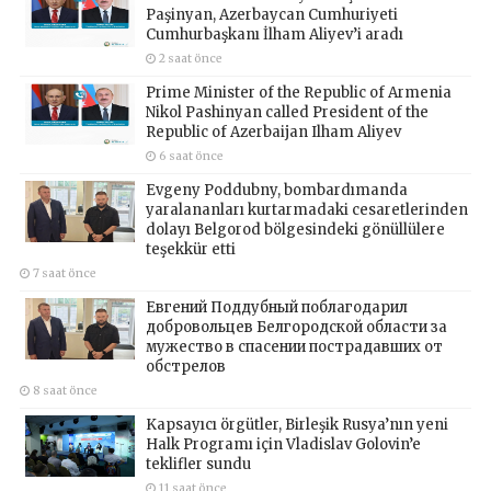
Paşinyan, Azerbaycan Cumhuriyeti
Cumhurbaşkanı İlham Aliyev’i aradı
2 saat önce
Prime Minister of the Republic of Armenia
Nikol Pashinyan called President of the
Republic of Azerbaijan Ilham Aliyev
6 saat önce
Evgeny Poddubny, bombardımanda
yaralananları kurtarmadaki cesaretlerinden
dolayı Belgorod bölgesindeki gönüllülere
teşekkür etti
7 saat önce
Евгений Поддубный поблагодарил
добровольцев Белгородской области за
мужество в спасении пострадавших от
обстрелов
8 saat önce
Kapsayıcı örgütler, Birleşik Rusya’nın yeni
Halk Programı için Vladislav Golovin’e
teklifler sundu
11 saat önce