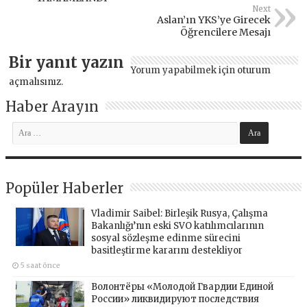
Next
Aslan’ın YKS’ye Girecek
Öğrencilere Mesajı
Bir yanıt yazın
Yorum yapabilmek için
oturum
açmalısınız
.
Haber Arayın
Popüler Haberler
Vladimir Saibel: Birleşik Rusya, Çalışma
Bakanlığı’nın eski SVO katılımcılarının
sosyal sözleşme edinme sürecini
basitleştirme kararını destekliyor
5 saat önce
Волонтёры «Молодой Гвардии Единой
России» ликвидируют последствия