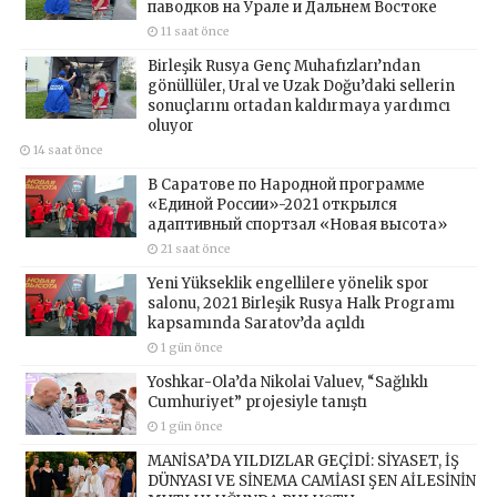
паводков на Урале и Дальнем Востоке
11 saat önce
Birleşik Rusya Genç Muhafızları’ndan
gönüllüler, Ural ve Uzak Doğu’daki sellerin
sonuçlarını ortadan kaldırmaya yardımcı
oluyor
14 saat önce
В Саратове по Народной программе
«Единой России»-2021 открылся
адаптивный спортзал «Новая высота»
21 saat önce
Yeni Yükseklik engellilere yönelik spor
salonu, 2021 Birleşik Rusya Halk Programı
kapsamında Saratov’da açıldı
1 gün önce
Yoshkar-Ola’da Nikolai Valuev, “Sağlıklı
Cumhuriyet” projesiyle tanıştı
1 gün önce
MANİSA’DA YILDIZLAR GEÇİDİ: SİYASET, İŞ
DÜNYASI VE SİNEMA CAMİASI ŞEN AİLESİNİN