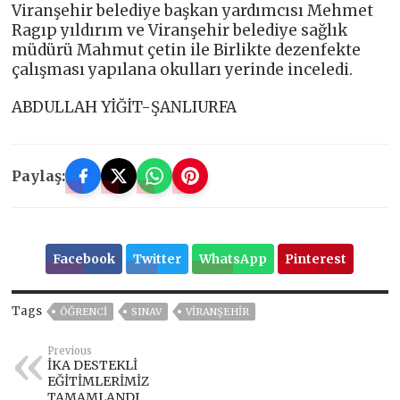
Viranşehir belediye başkan yardımcısı Mehmet
Ragıp yıldırım ve Viranşehir belediye sağlık
müdürü Mahmut çetin ile Birlikte dezenfekte
çalışması yapılana okulları yerinde inceledi.
ABDULLAH YİĞİT-ŞANLIURFA
Paylaş:
Facebook
Twitter
WhatsApp
Pinterest
Tags
ÖĞRENCI
SINAV
VIRANŞEHIR
Previous
İKA DESTEKLİ
EĞİTİMLERİMİZ
TAMAMLANDI