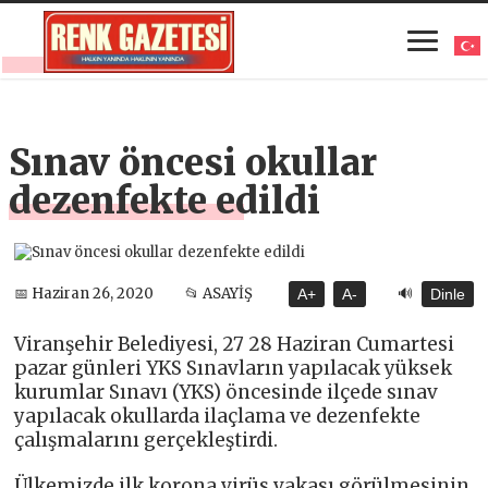
Sınav öncesi okullar
dezenfekte edildi
🔊
📅 Haziran 26, 2020
📂 ASAYİŞ
A+
A-
Dinle
Viranşehir Belediyesi, 27 28 Haziran Cumartesi
pazar günleri YKS Sınavların yapılacak yüksek
kurumlar Sınavı (YKS) öncesinde ilçede sınav
yapılacak okullarda ilaçlama ve dezenfekte
çalışmalarını gerçekleştirdi.
Ülkemizde ilk korona virüs vakası görülmesinin