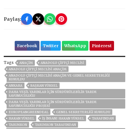
Paylaş:
Facebook
Twitter
WhatsApp
Pinterest
Tags
ANAÇİM
ANADOLU ÇİFTÇİ MECLİSİ
ANADOLU ÇİFTÇİ MECLİSİ ANAÇİM
ANADOLU ÇİFTÇİ MECLİSİ ANAÇİM VE GENEL SEKRETERLİĞİ
KURULDU
ANKARA
BAŞKAN YÜKSEL
DAHA YEŞIL YARINLAR İÇIN SÜRDÜRÜLEBILIR TARIM
SAVUNUCULUĞU
DAHA YEŞIL YARINLAR İÇIN SÜRDÜRÜLEBILIR TARIM
SAVUNUCULUĞU PROJESI
EUROPEANGREENDEAL
GENEL SEKRETERLİĞİ KURULDU
HAKAN YÜKSEL
IŞ INSANI HAKAN YÜKSEL
TARAFINDAN
TARIMKON
TARIMKON TARAFINDAN