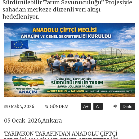
Sürdürülebilir Tarım Savunuculuğu” Projesiyle
sahadan merkeze düzenli veri akışı
hedefleniyor.
🔊
📅 Ocak 5, 2026
📂 GÜNDEM
A+
A-
Dinle
05 Ocak 2026,Ankara
TARIMKON TARAFINDAN ANADOLU ÇİFTÇİ