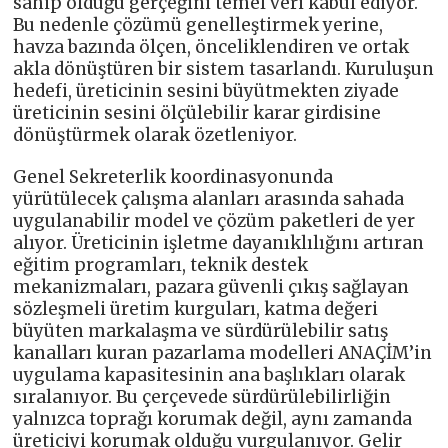
sahip olduğu gerçeğini temel veri kabul ediyor.
Bu nedenle çözümü genelleştirmek yerine,
havza bazında ölçen, önceliklendiren ve ortak
akla dönüştüren bir sistem tasarlandı. Kuruluşun
hedefi, üreticinin sesini büyütmekten ziyade
üreticinin sesini ölçülebilir karar girdisine
dönüştürmek olarak özetleniyor.
Genel Sekreterlik koordinasyonunda
yürütülecek çalışma alanları arasında sahada
uygulanabilir model ve çözüm paketleri de yer
alıyor. Üreticinin işletme dayanıklılığını artıran
eğitim programları, teknik destek
mekanizmaları, pazara güvenli çıkış sağlayan
sözleşmeli üretim kurguları, katma değeri
büyüten markalaşma ve sürdürülebilir satış
kanalları kuran pazarlama modelleri ANAÇİM’in
uygulama kapasitesinin ana başlıkları olarak
sıralanıyor. Bu çerçevede sürdürülebilirliğin
yalnızca toprağı korumak değil, aynı zamanda
üreticiyi korumak olduğu vurgulanıyor. Gelir