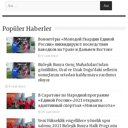
Popüler Haberler
Волонтёры «Молодой Гвардии Единой
России» ликвидируют последствия
паводков на Урале и Дальнем Востоке
6 saat önce
Birleşik Rusya Genç Muhafızları’ndan
gönüllüler, Ural ve Uzak Doğu’daki sellerin
sonuçlarını ortadan kaldırmaya yardımcı
oluyor
8 saat önce
В Саратове по Народной программе
«Единой России»-2021 открылся
адаптивный спортзал «Новая высота»
16 saat önce
Yeni Yükseklik engellilere yönelik spor
salonu, 2021 Birleşik Rusya Halk Programı