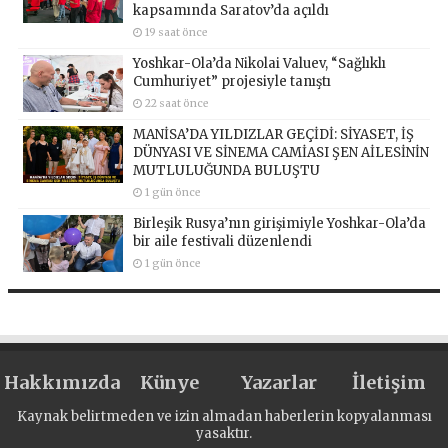
kapsamında Saratov’da açıldı
19 saat önce
Yoshkar-Ola’da Nikolai Valuev, “Sağlıklı
Cumhuriyet” projesiyle tanıştı
22 saat önce
MANİSA’DA YILDIZLAR GEÇİDİ: SİYASET, İŞ
DÜNYASI VE SİNEMA CAMİASI ŞEN AİLESİNİN
MUTLULUĞUNDA BULUŞTU
1 gün önce
Birleşik Rusya’nın girişimiyle Yoshkar-Ola’da
bir aile festivali düzenlendi
1 gün önce
Hakkımızda
Künye
Yazarlar
İletişim
Kaynak belirtmeden ve izin almadan haberlerin kopyalanması
yasaktır.