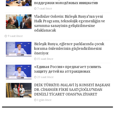
поддержки молодёжных инициатив
7 saat önce
Vladislav Golovin: Birleşik Rusya’nın yeni
Halk Programı, teknolojik egemenliğin ve
savunma sanayinin geliştirilmesine
odaklanacak
9 saat önce
Birleşik Rusya, eğlence parklarında çocuk
koruma önlemlerinin güçlendirilmesini
öneriyor
15 saat önce
«Единая Россия» предлагает усилить
защиту детей на аттракционах
23 saat önce
DEİK TÜRKİYE-MALAVİ İŞ KONSEYİ BAŞKANI
DR. CİHANGİR FİKRİ SAATÇİOĞLU’NDAN
DENİZLİ TİCARET ODASI’NA ZİYARET
1 gün önce