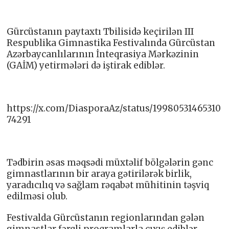
Gürcüstanın paytaxtı Tbilisidə keçirilən III
Respublika Gimnastika Festivalında Gürcüstan
Azərbaycanlılarının İnteqrasiya Mərkəzinin
(GAİM) yetirmələri də iştirak ediblər.
https://x.com/DiasporaAz/status/19980531465310
74291
Tədbirin əsas məqsədi müxtəlif bölgələrin gənc
gimnastlarının bir araya gətirilərək birlik,
yaradıcılıq və sağlam rəqabət mühitinin təşviq
edilməsi olub.
Festivalda Gürcüstanın regionlarından gələn