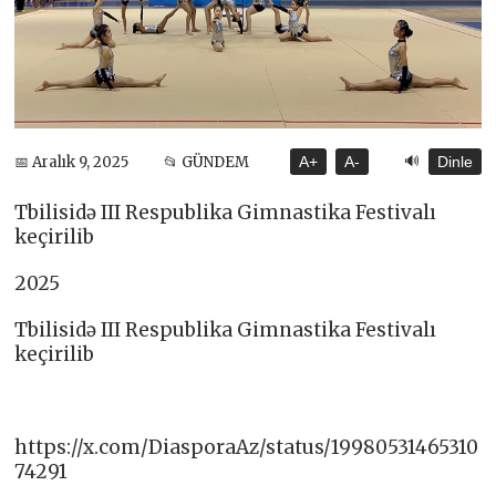
🔊
📅 Aralık 9, 2025
📂 GÜNDEM
A+
A-
Dinle
Tbilisidə III Respublika Gimnastika Festivalı
keçirilib
2025
Tbilisidə III Respublika Gimnastika Festivalı
keçirilib
https://x.com/DiasporaAz/status/19980531465310
74291