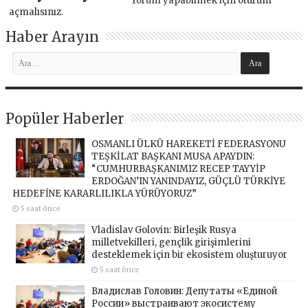
Yorum yapabilmek için
oturum
açmalısınız
.
Haber Arayın
Popüler Haberler
OSMANLI ÜLKÜ HAREKETİ FEDERASYONU
TEŞKİLAT BAŞKANI MUSA APAYDIN:
“CUMHURBAŞKANIMIZ RECEP TAYYİP
ERDOĞAN’IN YANINDAYIZ, GÜÇLÜ TÜRKİYE
HEDEFİNE KARARLILIKLA YÜRÜYORUZ”
5 saat önce
Vladislav Golovin: Birleşik Rusya
milletvekilleri, gençlik girişimlerini
desteklemek için bir ekosistem oluşturuyor
5 saat önce
Владислав Головин: Депутаты «Единой
России» выстраивают экосистему