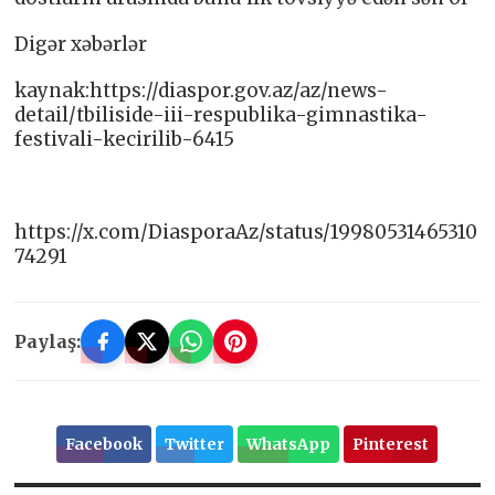
Digər xəbərlər
kaynak:https://diaspor.gov.az/az/news-
detail/tbiliside-iii-respublika-gimnastika-
festivali-kecirilib-6415
https://x.com/DiasporaAz/status/19980531465310
74291
Paylaş:
Facebook
Twitter
WhatsApp
Pinterest