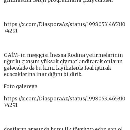
gimnastlar fərqli proqramlarla çıxış ediblər.
https://x.com/DiasporaAz/status/19980531465310
74291
GAİM-in məşqçisi İnessa Rodina yetirmələrinin
uğurlu çıxışını yüksək qiymətləndirərək onların
gələcəkdə də bu kimi layihələrdə fəal iştirak
edəcəklərinə inandığını bildirib.
Foto qalereya
https://x.com/DiasporaAz/status/19980531465310
74291
dostların arasında bunu ilk tövsiyyə edən sən ol