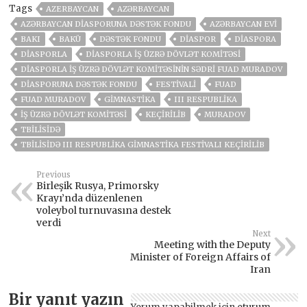
Tags
AZERBAYCAN
AZƏRBAYCAN
AZƏRBAYCAN DIASPORUNA DƏSTƏK FONDU
AZƏRBAYCAN EVI
BAKI
BAKÜ
DƏSTƏK FONDU
DIASPOR
DIASPORA
DIASPORLA
DIASPORLA İŞ ÜZRƏ DÖVLƏT KOMITƏSI
DIASPORLA İŞ ÜZRƏ DÖVLƏT KOMITƏSININ SƏDRI FUAD MURADOV
DIASPORUNA DƏSTƏK FONDU
FESTIVALI
FUAD
FUAD MURADOV
GIMNASTIKA
III RESPUBLIKA
İŞ ÜZRƏ DÖVLƏT KOMITƏSI
KEÇIRILIB
MURADOV
TBILISIDƏ
TBILISIDƏ III RESPUBLIKA GIMNASTIKA FESTIVALI KEÇIRILIB
Previous
Birleşik Rusya, Primorsky
Krayı’nda düzenlenen
voleybol turnuvasına destek
verdi
Next
Meeting with the Deputy
Minister of Foreign Affairs of
Iran
Bir yanıt yazın