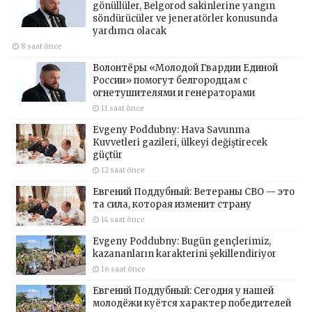
gönüllüler, Belgorod sakinlerine yangın
söndürücüler ve jeneratörler konusunda
yardımcı olacak
8 saat önce
Волонтёры «Молодой Гвардии Единой
России» помогут белгородцам с
огнетушителями и генераторами
11 saat önce
Evgeny Poddubny: Hava Savunma
Kuvvetleri gazileri, ülkeyi değiştirecek
güçtür
12 saat önce
Евгений Поддубный: Ветераны СВО — это
та сила, которая изменит страну
14 saat önce
Evgeny Poddubny: Bugün gençlerimiz,
kazananların karakterini şekillendiriyor
16 saat önce
Евгений Поддубный: Сегодня у нашей
молодёжи куётся характер победителей