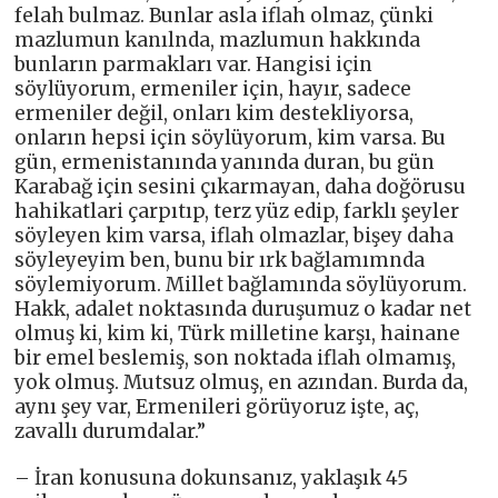
felah bulmaz. Bunlar asla iflah olmaz, çünki
mazlumun kanılnda, mazlumun hakkında
bunların parmakları var. Hangisi için
söylüyorum, ermeniler için, hayır, sadece
ermeniler değil, onları kim destekliyorsa,
onların hepsi için söylüyorum, kim varsa. Bu
gün, ermenistanında yanında duran, bu gün
Karabağ için sesini çıkarmayan, daha doğörusu
hahikatlari çarpıtıp, terz yüz edip, farklı şeyler
söyleyen kim varsa, iflah olmazlar, bişey daha
söyleyeyim ben, bunu bir ırk bağlamımnda
söylemiyorum. Millet bağlamında söylüyorum.
Hakk, adalet noktasında duruşumuz o kadar net
olmuş ki, kim ki, Türk milletine karşı, hainane
bir emel beslemiş, son noktada iflah olmamış,
yok olmuş. Mutsuz olmuş, en azından. Burda da,
aynı şey var, Ermenileri görüyoruz işte, aç,
zavallı durumdalar.”
– İran konusuna dokunsanız, yaklaşık 45