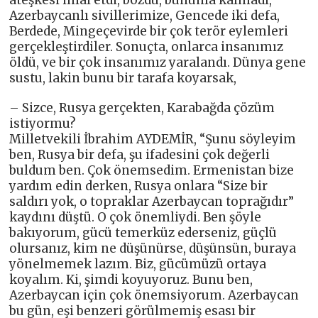
ateşkesi ihlal etdi, bozdu, bununla kalmadı,
Azerbaycanlı sivillerimize, Gencede iki defa,
Berdede, Mingeçevirde bir çok terör eylemleri
gerçekleştirdiler. Sonuçta, onlarca insanımız
öldü, ve bir çok insanımız yaralandı. Dünya gene
sustu, lakin bunu bir tarafa koyarsak,
– Sizce, Rusya gerçekten, Karabağda çözüm
istiyormu?
Milletvekili İbrahim AYDEMİR, “Şunu söyleyim
ben, Rusya bir defa, şu ifadesini çok değerli
buldum ben. Çok önemsedim. Ermenistan bize
yardım edin derken, Rusya onlara “Size bir
saldırı yok, o topraklar Azerbaycan toprağıdır”
kaydını düştü. O çok önemliydi. Ben şöyle
bakıyorum, gücü temerküz ederseniz, güçlü
olursanız, kim ne düşünürse, düşünsün, buraya
yönelmemek lazım. Biz, gücümüzü ortaya
koyalım. Ki, şimdi koyuyoruz. Bunu ben,
Azerbaycan için çok önemsiyorum. Azerbaycan
bu gün, eşi benzeri görülmemiş esası bir