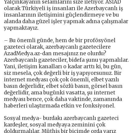
Yalçınkayanın selamlarını size iletiyor. ASİAD
olarak Türkiyeli iş insanları ile Azerbaycanlı iş
insanlarının iletişimini güçlendirmeye ve bu
alanda daha güzel işler yapmak adına çalışmalar
yapmaktayız.
– Bu önemli günde, hem de bir profösyönel
gazeteci olarak, azerbaycanlı gazetecilere
AzadMedya.az-dan mesajınız ne olurdu?
Azerbaycanlı gazeteciler, bidefa şunu yapmalılar.
Yani, iletişim kanalları o kadar arttı ki, bu gün,
siz mesela, çok değerli bir iş yapıyorsunuz. Bir
internet medyası çok çok önemli, elbet yazılı
basın değerlidir, elbet sözlü basın, görsel basın
değerlidir, ama bugünki vasatta, şu internet
medyası bence, çok daha vaktinde, zamanında
haberleri ulaştırmada etkin ve fonksiyonel.
Sosyal medya- burdakı azerbaycanlı gazeteci
kardeşler, sosyal medyaya zeminini çok
doldurmalılar. Müthiş bir biçimde orda varız