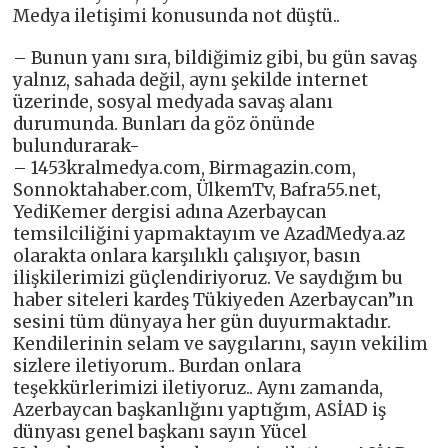
Medya iletişimi konusunda not düştü..
– Bunun yanı sıra, bildiğimiz gibi, bu gün savaş
yalnız, sahada değil, aynı şekilde internet
üzerinde, sosyal medyada savaş alanı
durumunda. Bunları da göz önünde
bulundurarak-
– 1453kralmedya.com, Birmagazin.com,
Sonnoktahaber.com, ÜlkemTv, Bafra55.net,
YediKemer dergisi adına Azerbaycan
temsilciliğini yapmaktayım ve AzadMedya.az
olarakta onlara karşılıklı çalışıyor, basın
ilişkilerimizi güçlendiriyoruz. Ve saydığım bu
haber siteleri kardeş Tükiyeden Azerbaycan”ın
sesini tüm dünyaya her gün duyurmaktadır.
Kendilerinin selam ve saygılarını, sayın vekilim
sizlere iletiyorum.. Burdan onlara
teşekkürlerimizi iletiyoruz.. Aynı zamanda,
Azerbaycan başkanlığını yaptığım, ASİAD iş
dünyası genel başkanı sayın Yücel