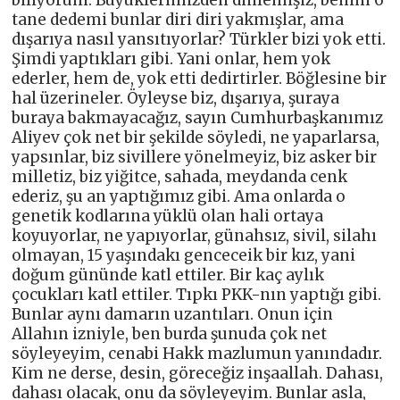
biliyorum. Büyüklerimizden dinlemişiz, benim 6
tane dedemi bunlar diri diri yakmışlar, ama
dışarıya nasıl yansıtıyorlar? Türkler bizi yok etti.
Şimdi yaptıkları gibi. Yani onlar, hem yok
ederler, hem de, yok etti dedirtirler. Böğlesine bir
hal üzerineler. Öyleyse biz, dışarıya, şuraya
buraya bakmayacağız, sayın Cumhurbaşkanımız
Aliyev çok net bir şekilde söyledi, ne yaparlarsa,
yapsınlar, biz sivillere yönelmeyiz, biz asker bir
milletiz, biz yiğitce, sahada, meydanda cenk
ederiz, şu an yaptığımız gibi. Ama onlarda o
genetik kodlarına yüklü olan hali ortaya
koyuyorlar, ne yapıyorlar, günahsız, sivil, silahı
olmayan, 15 yaşındakı genceceik bir kız, yani
doğum gününde katl ettiler. Bir kaç aylık
çocukları katl ettiler. Tıpkı PKK-nın yaptığı gibi.
Bunlar aynı damarın uzantıları. Onun için
Allahın izniyle, ben burda şunuda çok net
söyleyeyim, cenabi Hakk mazlumun yanındadır.
Kim ne derse, desin, göreceğiz inşaallah. Dahası,
dahası olacak, onu da söyleyeyim. Bunlar asla,