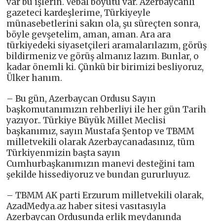
var bu işlerin. Vebal boyutu var. Azerbaycanlı
gazeteci kardeşlerime, Türkiyeyle
münasebetlerini sakın ola, şu süreçten sonra,
böyle gevşetelim, aman, aman. Ara ara
türkiyedeki siyasetçileri aramalarılazım, görüş
bildirmeniz ve görüş almanız lazım. Bunlar, o
kadar önemli ki. Çünkü bir birimizi besliyoruz,
Ülker hanım.
– Bu gün, Azerbaycan Ordusu Sayın
başkomutanımızın rehberliyi ile her gün Tarih
yazıyor.. Türkiye Büyük Millet Meclisi
başkanımız, sayın Mustafa Şentop ve TBMM
milletvekili olarak Azerbaycanadasınız, tüm
Türkiyenmizin başta sayın
Cumhurbaşkanımızın manevi desteğini tam
şekilde hissediyoruz ve bundan gururluyuz.
– TBMM AK parti Erzurum milletvekili olarak,
AzadMedya.az haber sitesi vasıtasıyla
Azerbaycan Ordusunda erlik meydanında