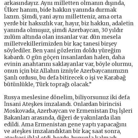
arkasındayız. Aynı milletten olmanın dışında,
Ülker hanım, bide hakkın yanında durmak
lazım. Şimdi, yani aynı milletteniz, ama orta
yerde bir haksızlık var, hayır, biz hakkın, adaletin
yanında olmuşuz, şimdi Azerbaycan, 30 yıldır
zulüm altında olan insanlar var. dün mesela
milletvekillerimizden bir kaç tanesi birşey
söylediler. Ben yani gözlerim doldu yüreğim
kabardı. O gün göçen insanlardan halen, daha
evinin anahtarını saklayanlar var, böyle olurmu,
onun için biz Allahın izniyle Azerbaycanımızın
Şanlı ordusu, bu defa bitirecek o işi ve Karabağ
bütünlükle, Türk toprağı olacak.”
Rusya meslesine dönelim, biliyorsunuz iki defa
İnsani Ateşkes imzalandı. Onlardan birincisi
Moskovada, Azerbaycan ve Ermenistan Dış İşleri
Bakanları arasında, diğeri de yakınlarda ilan
edildi. Ama Ermenistan gene yaptı yapacağını
ve ateşkes imzalandıktan bir kaç saat sonra,