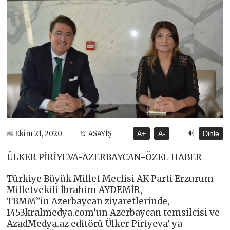
🔊
📅 Ekim 21, 2020
📂 ASAYİŞ
A+
A-
Dinle
ÜLKER PİRİYEVA-AZERBAYCAN-ÖZEL HABER
Türkiye Büyük Millet Meclisi AK Parti Erzurum
Milletvekili İbrahim AYDEMİR,
TBMM”in Azerbaycan ziyaretlerinde,
1453kralmedya.com’un Azerbaycan temsilcisi ve
AzadMedya.az editörü Ülker Piriyeva’ ya