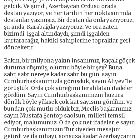
geldik. Ve şimdi, Azerbaycan Ordusu orada
destan yazıyor, ve her tarihin her noktasınmda
destanlar yazmışız. Bir destan da orda yazıyoruz,
şu anda, Karabağda yazıyoruz. Ve ora zaten
bizimdi, işgal altındaydı, şimdi işgalden
kurtaracağız, hakiki sahiplerine topraklar geri
dönceketir.
Bakın, bir milyona yakın insanımız, kaçak göçek
duruma düşmüş, olurmu böyle bir şey? Buna
sabr, sabr nereye kadar sabr. bu gün, sayın
Cumhurbaşkanımızla görüşdük, sayın Aliyev”le
görüştük. Orda çok yüreğimi ferahlatan ifadeler
gördüm. Sayın Cumhurbaşkanımızın huzura
dönük böyle yüksek çok kat sayısını gördüm. Ve
bundan çok mutlu olduk biz, Meclis başkanımız
sayın Mustafa Şentop saolsun, milleti temsil
ediyor, malumunuz. O da çok net ifadelerle sayın
Cumhurbaşkanımızın Türkiyeden mesajını
getirdi ve ila nihayi, sonsuza kadar Azerbaycanın