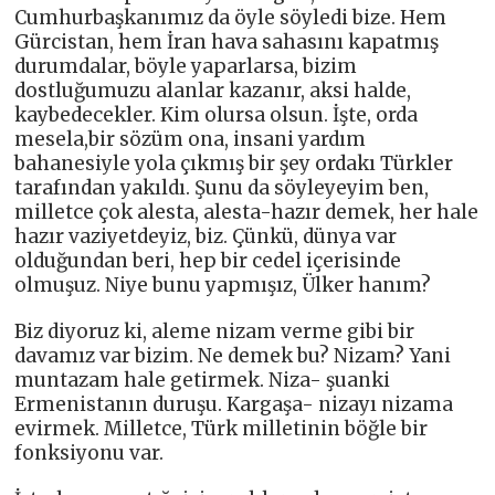
Cumhurbaşkanımız da öyle söyledi bize. Hem
Gürcistan, hem İran hava sahasını kapatmış
durumdalar, böyle yaparlarsa, bizim
dostluğumuzu alanlar kazanır, aksi halde,
kaybedecekler. Kim olursa olsun. İşte, orda
mesela,bir sözüm ona, insani yardım
bahanesiyle yola çıkmış bir şey ordakı Türkler
tarafından yakıldı. Şunu da söyleyeyim ben,
milletce çok alesta, alesta-hazır demek, her hale
hazır vaziyetdeyiz, biz. Çünkü, dünya var
olduğundan beri, hep bir cedel içerisinde
olmuşuz. Niye bunu yapmışız, Ülker hanım?
Biz diyoruz ki, aleme nizam verme gibi bir
davamız var bizim. Ne demek bu? Nizam? Yani
muntazam hale getirmek. Niza- şuanki
Ermenistanın duruşu. Kargaşa- nizayı nizama
evirmek. Milletce, Türk milletinin böğle bir
fonksiyonu var.