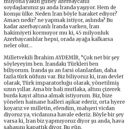
milyona yakın güney azerbaycanlı
soydaşlarımız şu anda İranda yaşıyor. Hem de
komşu ülke. Neden İran böyle haraket ediyor?
Amacı nedir? ne yapmak istiyor, aslında? Bu
kadar azerbaycanlı İranda varken, İran
hakimiyeti kormuyor mu ki, 45 milyonluk
Azerbaycanlılar hepsi, orada ayağa kalkarsa
neler olur…
Milletvekili İbrahim AYDEMİR, “Çok net bir şey
söyleyeyim ben. İrandakı Türkleri ben
biliyorum. İranda şu an farsi olanlardan, daha
fazla türk nüfuzu var. Biz biliyoruz ki, iran devlet
olarak, Türk imparatorluğu olarak, yönetilmiş
uzun yıllar. Ama bir hali mutlaka, altını çizerek
burda kayıt altına almak istiyorum. Biz, bize
yönelen hainane halleri aşikar ederiz, orta hyere
koyarız ve milletin, efendim, mahşeri vicdan
diyoruz ya, vicdanına havale ederiz. Böyle bir şey
varsa ki, İran biz yapmıyoruz diyor şu anda, hava
sahasını kapattık diyor. Bu gün,