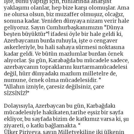
İşte, bunu yaptığı için, ruhlarında anarşist
yaklaşımı olanlar, hep bize karşı olomuşlar. Ama
ne olursa olsun, biz muzaffer olmuşuz, olcağız,
sonuna kadar. Yeniden dünyaya nizam verir hale
geliyoruz. Sayın Cumhurbaşkanımızın “Dünya
beşten büyüktür”! ifadesi öyle bir hale geldi ki,
Azerbaycanın burda ruhuyla, işte o cengaver
askerleriyle, bu hali sahaya sürmesi noktasına
kadar geldi. Ve bütün mazlumlar burdan örnek
alıyorlar. Şu gün, Karabağda bu mücadele sadece,
azerbaycanın topraklarını kurtarmamücadelesi
değil, hürr dünyadakı mazlum milletelre de,
numune, örnek olma mücadelesidir. “
“Allahın izniyle, çaresiz değilsiniz, çare
SİZSİNİZ!”
Dolayısıyla, Azerbaycan bu gün, Karbağdakı
mücadelesiyle hakikaten,tarihe eşsiz bir sayfa
ekliyor, bu sayfada bizim de katkımız varsa ki, şu
ziyareti, o katkı bağlamakta. “
Ülker Piriyeva, sayın Milletvekiline iki ülkenin