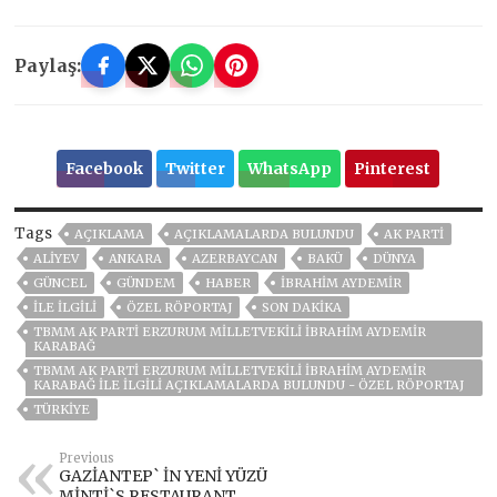
Paylaş:
Facebook
Twitter
WhatsApp
Pinterest
Tags
AÇIKLAMA
AÇIKLAMALARDA BULUNDU
AK PARTİ
ALIYEV
ANKARA
AZERBAYCAN
BAKÜ
DÜNYA
GÜNCEL
GÜNDEM
HABER
İBRAHİM AYDEMİR
İLE İLGİLİ
ÖZEL RÖPORTAJ
SON DAKIKA
TBMM AK PARTİ ERZURUM MİLLETVEKİLİ İBRAHİM AYDEMİR
KARABAĞ
TBMM AK PARTİ ERZURUM MİLLETVEKİLİ İBRAHİM AYDEMİR
KARABAĞ İLE İLGİLİ AÇIKLAMALARDA BULUNDU - ÖZEL RÖPORTAJ
TÜRKİYE
Previous
GAZİANTEP` İN YENİ YÜZÜ
MİNTİ`S RESTAURANT