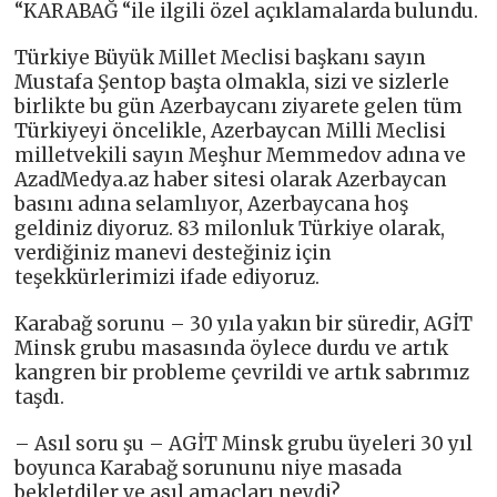
“KARABAĞ “ile ilgili özel açıklamalarda bulundu.
Türkiye Büyük Millet Meclisi başkanı sayın
Mustafa Şentop başta olmakla, sizi ve sizlerle
birlikte bu gün Azerbaycanı ziyarete gelen tüm
Türkiyeyi öncelikle, Azerbaycan Milli Meclisi
milletvekili sayın Meşhur Memmedov adına ve
AzadMedya.az haber sitesi olarak Azerbaycan
basını adına selamlıyor, Azerbaycana hoş
geldiniz diyoruz. 83 milonluk Türkiye olarak,
verdiğiniz manevi desteğiniz için
teşekkürlerimizi ifade ediyoruz.
Karabağ sorunu – 30 yıla yakın bir süredir, AGİT
Minsk grubu masasında öylece durdu ve artık
kangren bir probleme çevrildi ve artık sabrımız
taşdı.
– Asıl soru şu – AGİT Minsk grubu üyeleri 30 yıl
boyunca Karabağ sorununu niye masada
bekletdiler ve asıl amaçları neydi?