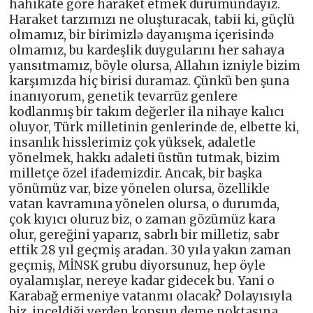
hahikate göre haraket etmek durumundayız.
Haraket tarzımızı ne oluşturacak, tabii ki, güçlü
olmamız, bir birimizlə dayanışma içerisində
olmamız, bu kardeşlik duygularını her sahaya
yansıtmamız, böyle olursa, Allahın izniyle bizim
karşımızda hiç birisi duramaz. Çünkü ben şuna
inanıyorum, genetik tevarrüz genlere
kodlanmış bir takım değerler ila nihaye kalıcı
oluyor, Türk milletinin genlerinde de, elbette ki,
insanlık hisslerimiz çok yüksek, adaletle
yönelmek, hakkı adaleti üstün tutmak, bizim
milletçe özel ifademizdir. Ancak, bir başka
yönümüz var, bize yönelen olursa, özellikle
vatan kavramına yönelen olursa, o durumda,
çok kıyıcı oluruz biz, o zaman gözümüz kara
olur, gereğini yaparız, sabrlı bir milletiz, sabr
ettik 28 yıl geçmiş aradan. 30 yıla yakın zaman
geçmiş, MİNSK grubu diyorsunuz, hep öyle
oyalamışlar, nereye kadar gidecek bu. Yani o
Karabağ ermeniye vatanmı olacak? Dolayısıyla
biz, inceldiği yerden kopsun deme noktasına