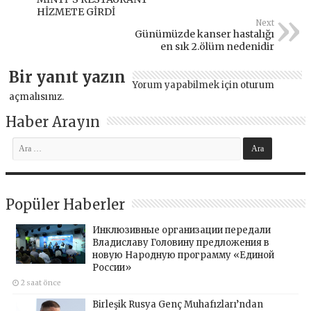
HİZMETE GİRDİ
Next
Günümüzde kanser hastalığı
en sık 2.ölüm nedenidir
Bir yanıt yazın
Yorum yapabilmek için
oturum
açmalısınız
.
Haber Arayın
Popüler Haberler
Инклюзивные организации передали
Владиславу Головину предложения в
новую Народную программу «Единой
России»
2 saat önce
Birleşik Rusya Genç Muhafızları’ndan