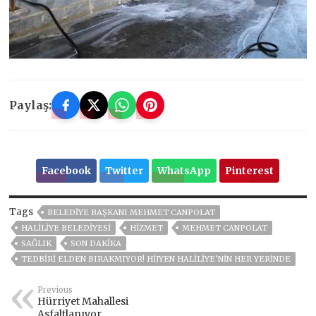
Paylaş:
Facebook
Twitter
WhatsApp
Pinterest
Tags
BELEDIYE BAŞKANI MEHMET CANPOLAT
HALİLİYE BELEDİYESİ
HİZMET
MEHMET CANPOLAT
SAĞLIK
SON DAKIKA
TEDBİRİ ELDEN BIRAKMIYOR! HİJYEN HALİLİYE’NİN HER YERİNDE
Previous
Hürriyet Mahallesi
Asfaltlanıyor