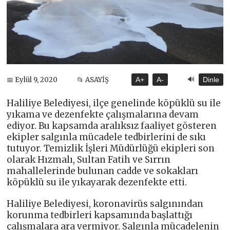
🔊
📅 Eylül 9, 2020
📂 ASAYİŞ
A+
A-
Dinle
Haliliye Belediyesi, ilçe genelinde köpüklü su ile
yıkama ve dezenfekte çalışmalarına devam
ediyor. Bu kapsamda aralıksız faaliyet gösteren
ekipler salgınla mücadele tedbirlerini de sıkı
tutuyor. Temizlik İşleri Müdürlüğü ekipleri son
olarak Hızmalı, Sultan Fatih ve Sırrın
mahallelerinde bulunan cadde ve sokakları
köpüklü su ile yıkayarak dezenfekte etti.
Haliliye Belediyesi, koronavirüs salgınından
korunma tedbirleri kapsamında başlattığı
çalışmalara ara vermiyor. Salgınla mücadelenin