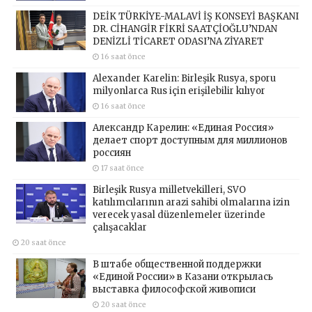
DEİK TÜRKİYE-MALAVİ İŞ KONSEYİ BAŞKANI
DR. CİHANGİR FİKRİ SAATÇİOĞLU’NDAN
DENİZLİ TİCARET ODASI’NA ZİYARET
16 saat önce
Alexander Karelin: Birleşik Rusya, sporu
milyonlarca Rus için erişilebilir kılıyor
16 saat önce
Александр Карелин: «Единая Россия»
делает спорт доступным для миллионов
россиян
17 saat önce
Birleşik Rusya milletvekilleri, SVO
katılımcılarının arazi sahibi olmalarına izin
verecek yasal düzenlemeler üzerinde
çalışacaklar
20 saat önce
В штабе общественной поддержки
«Единой России» в Казани открылась
выставка философской живописи
20 saat önce