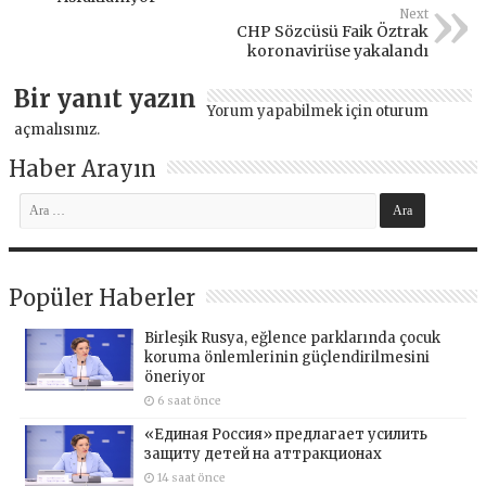
Next
CHP Sözcüsü Faik Öztrak
koronavirüse yakalandı
Bir yanıt yazın
Yorum yapabilmek için
oturum
açmalısınız
.
Haber Arayın
Popüler Haberler
Birleşik Rusya, eğlence parklarında çocuk
koruma önlemlerinin güçlendirilmesini
öneriyor
6 saat önce
«Единая Россия» предлагает усилить
защиту детей на аттракционах
14 saat önce