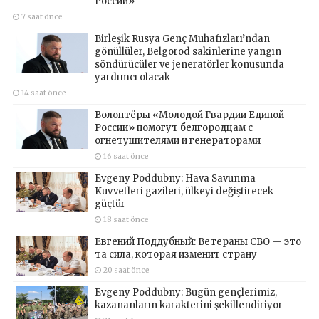
России»
7 saat önce
Birleşik Rusya Genç Muhafızları’ndan
gönüllüler, Belgorod sakinlerine yangın
söndürücüler ve jeneratörler konusunda
yardımcı olacak
14 saat önce
Волонтёры «Молодой Гвардии Единой
России» помогут белгородцам с
огнетушителями и генераторами
16 saat önce
Evgeny Poddubny: Hava Savunma
Kuvvetleri gazileri, ülkeyi değiştirecek
güçtür
18 saat önce
Евгений Поддубный: Ветераны СВО — это
та сила, которая изменит страну
20 saat önce
Evgeny Poddubny: Bugün gençlerimiz,
kazananların karakterini şekillendiriyor