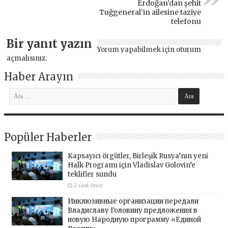
Erdoğan’dan şehit
Tuğgeneral’in ailesine taziye
telefonu
Bir yanıt yazın
Yorum yapabilmek için
oturum
açmalısınız
.
Haber Arayın
Popüler Haberler
Kapsayıcı örgütler, Birleşik Rusya’nın yeni
Halk Programı için Vladislav Golovin’e
teklifler sundu
2 saat önce
Инклюзивные организации передали
Владиславу Головину предложения в
новую Народную программу «Единой