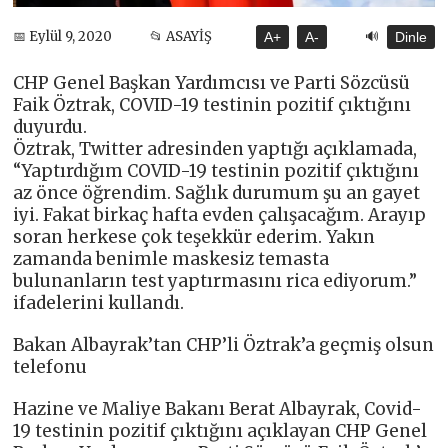
🔊
📅 Eylül 9, 2020
📂 ASAYİŞ
A+
A-
Dinle
CHP Genel Başkan Yardımcısı ve Parti Sözcüsü
Faik Öztrak, COVID-19 testinin pozitif çıktığını
duyurdu.
Öztrak, Twitter adresinden yaptığı açıklamada,
“Yaptırdığım COVID-19 testinin pozitif çıktığını
az önce öğrendim. Sağlık durumum şu an gayet
iyi. Fakat birkaç hafta evden çalışacağım. Arayıp
soran herkese çok teşekkür ederim. Yakın
zamanda benimle maskesiz temasta
bulunanların test yaptırmasını rica ediyorum.”
ifadelerini kullandı.
Bakan Albayrak’tan CHP’li Öztrak’a geçmiş olsun
telefonu
Hazine ve Maliye Bakanı Berat Albayrak, Covid-
19 testinin pozitif çıktığını açıklayan CHP Genel