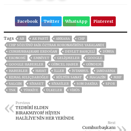
Facebook
Twitter
WhatsApp
Pinterest
Tags
AB
AK PARTİ
ANKARA
CHP
CHP SÖZCÜSÜ FAIK ÖZTRAK KORONAVIRÜSE YAKALANDI
CUMHURBAŞKANI ERDOĞAN
DEVLET BAHÇELİ
DÜNYA
EKONOMİ
EMNİYET
GELIŞMELER
GOOGLE
GOOGLE HABERLER
GÜNCEL HABER
GÜNDEM
HABERLER
HAYAT
İLLER
ISTANBUL
JANDARMA
KEMAL KILIÇDAROĞLU
KÜLTÜR SANAT
MAGAZİN
MHP
SALGIN
SİYASET
SİYASİLER
SON DAKIKA
SPOR
TSK
TÜRKİYE
ÜLKELER
VIRÜS
Previous
TEDBİRİ ELDEN
BIRAKMIYOR! HİJYEN
HALİLİYE’NİN HER YERİNDE
Next
Cumhurbaşkanı