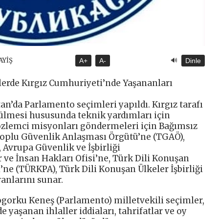
🔊
AYİŞ
A+
A-
Dinle
rde Kırgız Cumhuriyeti’nde Yaşananları
an’da Parlamento seçimleri yapıldı. Kırgız tarafı
ülmesi hususunda teknik yardımları için
gözlemci misyonları göndermeleri için Bağımsız
Toplu Güvenlik Anlaşması Örgütü’ne (TGAÖ),
, Avrupa Güvenlik ve İşbirliği
ve İnsan Hakları Ofisi’ne, Türk Dili Konuşan
ne (TÜRKPA), Türk Dili Konuşan Ülkeler İşbirliği
anlarını sunar.
ogorku Keneş (Parlamento) milletvekili seçimler,
e yaşanan ihlaller iddiaları, tahrifatlar ve oy