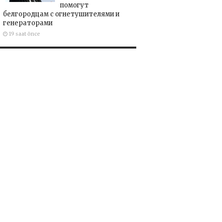
помогут
белгородцам с огнетушителями и
генераторами
19 saat önce