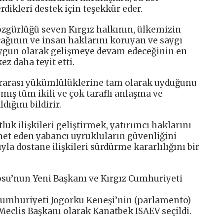
rdikleri destek için teşekkür eder.
özgürlüğü seven Kırgız halkının, ülkemizin
ının ve insan haklarını koruyan ve saygı
gun olarak gelişmeye devam edeceğinin en
z daha teyit etti.
ararası yükümlülüklerine tam olarak uyduğunu
ış tüm ikili ve çok taraflı anlaşma ve
dığını bildirir.
luk ilişkileri geliştirmek, yatırımcı haklarını
et eden yabancı uyrukluların güvenliğini
la dostane ilişkileri sürdürme kararlılığını bir
su’nun Yeni Başkanı ve Kırgız Cumhuriyeti
Cumhuriyeti Jogorku Keneşi’nin (parlamento)
Meclis Başkanı olarak Kanatbek ISAEV seçildi.