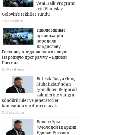
yeni Halk Programı
için Vladislav
Golovin’e teklifler sundu
5 saat önce
Инклюзивные
организации
передали
Владиславу
Головину предложения в новую
Народную программу «Единой
России»
10 saat önce
Birleşik Rusya Genç
Muhafızları’ndan
gönüllüler, Belgorod
sakinlerine yangın
söndürücüler ve jeneratörler
konusunda yardımcı olacak
17 saat önce
Волонтёры
«Молодой Гвардии
Единой России»