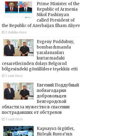
Prime Minister of the
Republic of Armenia
Nikol Pashinyan
called President of
the Republic of Azerbaijan Ilham Aliyev
2 dakika önce
Evgeny Poddubny,
bombardımanda
yaralananları
kurtarmadaki
cesaretlerinden dolayı Belgorod
bölgesindeki gönüllülere teşekkür etti
1 saat önce
Евгений Поддубный
поблагодарил
добровольцев
Белгородской
области за мужество в спасении
пострадавших от обстрелов
3 saat önce
Kapsayıcı örgütler,
Birleşik Rusya’nın