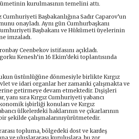
ümetinin kurulmasının temelini attı.
ız Cumhuriyeti Başbakanlığına Sadır Caparov’un
umunu onayladı. Aynı gün Cumhurbaşkanı
Cumhuriyeti Başbakanı ve Hükümeti üyelerinin
me imzaladı.
onbay Ceenbekov istifasını açıkladı.
orku Kenesh’in 16 Ekim’deki toplantısında
ukun üstünlüğüne dönmesiyle birlikte Kırgız
let ve idari organlar her zamanki çalışmakta ve
yerine getirmeye devam etmektedir. Dışişleri
ar, yanı sıra Kırgız Cumhuriyeti yabancı
ekonomik işbirliği konuları ve Kırgız
bancı ülkelerdeki haklarının ve çıkarlarının
r şekilde çalışmalarınıyürütmetedir.
rarası topluma, bölgedeki dost ve kardeş
ına ve uluslararası kuruluşlara, bu zor