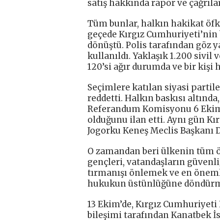
satış hakkında rapor ve çağrıla
Tüm bunlar, halkın hakikat öfke
geçede Kırgız Cumhuriyeti’nin 
dönüştü. Polis tarafından göz y
kullanıldı. Yaklaşık 1.200 sivil 
120’si ağır durumda ve bir kişi 
Seçimlere katılan siyasi partil
reddetti. Halkın baskısı altınd
Referandum Komisyonu 6 Ekim 
olduğunu ilan etti. Aynı gün K
Jogorku Keneş Meclis Başkanı D
O zamandan beri ülkenin tüm önd
gençleri, vatandaşların güvenl
tırmanışı önlemek ve en önemlis
hukukun üstünlüğüne döndürmek 
13 Ekim’de, Kırgız Cumhuriyeti
bileşimi tarafından Kanatbek İs