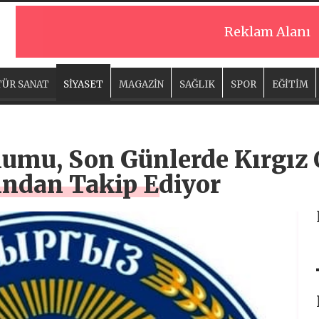
Reklam Alanı
ÜR SANAT
SİYASET
MAGAZİN
SAĞLIK
SPOR
EĞİTİM
umu, Son Günlerde Kırgız 
ından Takip Ediyor