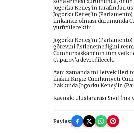
sona ermesi durumunda, onun y
Jogorku Keneş’in tarafından üs
Jogorku Keneş’in (Parlamento) 
imkansız olması durumunda Cu
yürütülecektir.
Jogorku Keneş’in (Parlamento)
görevini üstlenemediğini resmi
Cumhurbaşkanı’nın tüm yetkile
Caparov’a devredilecek.
Aynı zamanda milletvekilleri t
ilişkin Kırgız Cumhuriyeti Cu
hakkında Jogorku Keneş’in (Parl
Kaynak: Uluslararası Sivil İnisi
Paylaş: