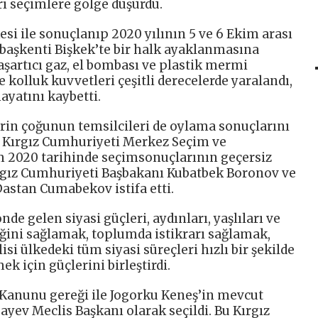
rı seçimlere gölge düşürdü.
si ile sonuçlanıp 2020 yılının 5 ve 6 Ekim arası
başkenti Bişkek’te bir halk ayaklanmasına
aşartıcı gaz, el bombası ve plastik mermi
ve kolluk kuvvetleri çeşitli derecelerde yaralandı,
hayatını kaybetti.
erin çoğunun temsilcileri de oylama sonuçlarını
a, Kırgız Cumhuriyeti Merkez Seçim ve
2020 tarihinde seçimsonuçlarının geçersiz
ırgız Cumhuriyeti Başbakanı Kubatbek Boronov ve
astan Cumabekov istifa etti.
e gelen siyasi güçleri, aydınları, yaşlıları ve
iğini sağlamak, toplumda istikrarı sağlamak,
i ülkedeki tüm siyasi süreçleri hızlı bir şekilde
için güçlerini birleştirdi.
 Kanunu gereği ile Jogorku Keneş’in mevcut
ayev Meclis Başkanı olarak seçildi. Bu Kırgız