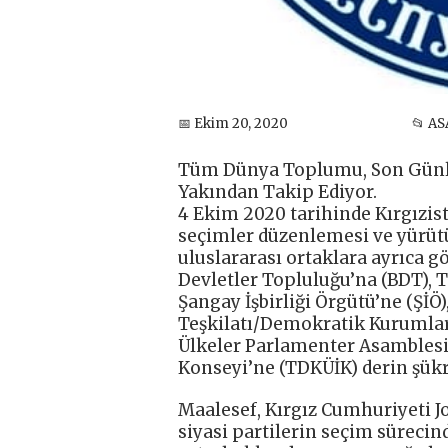
📅 Ekim 20, 2020
📂 AS
Tüm Dünya Toplumu, Son Günle
Yakından Takip Ediyor.
4 Ekim 2020 tarihinde Kırgızist
seçimler düzenlemesi ve yürüt
uluslararası ortaklara ayrıca 
Devletler Topluluğu’na (BDT), 
Şangay İşbirliği Örgütü’ne (ŞİÖ)
Teşkilatı/Demokratik Kurumlar 
Ülkeler Parlamenter Asamblesi’
Konseyi’ne (TDKÜİK) derin şükr
Maalesef, Kırgız Cumhuriyeti J
siyasi partilerin seçim sürecind