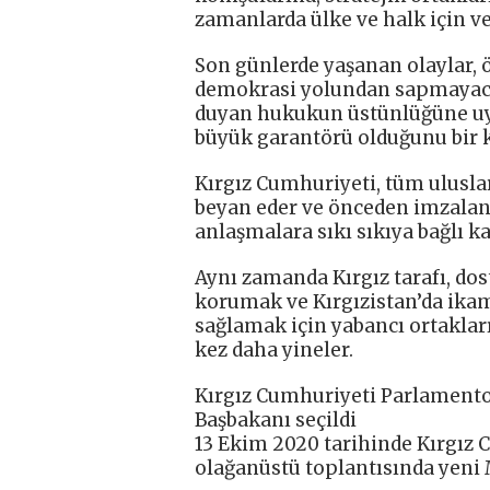
zamanlarda ülke ve halk için ve
Son günlerde yaşanan olaylar, 
demokrasi yolundan sapmayacağ
duyan hukukun üstünlüğüne uy
büyük garantörü olduğunu bir ke
Kırgız Cumhuriyeti, tüm ulusl
beyan eder ve önceden imzalanm
anlaşmalara sıkı sıkıya bağlı kal
Aynı zamanda Kırgız tarafı, dost
korumak ve Kırgızistan’da ikam
sağlamak için yabancı ortaklarıy
kez daha yineler.
Kırgız Cumhuriyeti Parlamento
Başbakanı seçildi
13 Ekim 2020 tarihinde Kırgız 
olağanüstü toplantısında yeni 