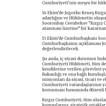
Cumhuriyeti’nin meşru bir hük
14 Ekim’de Jogorku Keneş Kırg
adaylığını ve Hükümetin oluş
Sooronbay Ceenbekov “Kırgız 
atanması üzerine” bir kararna
15 Ekim’de Cumhurbaşkanı Soor
Cumhurbaşkanın açıklaması Jog
değerlendirilecek.
Şu anda, iç siyasi durumun huk
Cumhuriyeti Hükümeti, tüm dev
kendilerine verilen görevleri 
Bakanlığı ve ona bağlı kuruluşl
misyonları da siyasi, ticari ve 
Cumhuriyeti vatandaşlarının ya
korunması hususunda düzenli bi
Kırgız Cumhuriyeti, tüm ulusla
komşularına, stratejik ortaklar