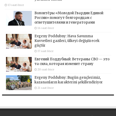
13 saat önce
Волонтёры «Молодой Гвардии Единой
России» помогут белгородцам с
огнетушителями и генераторами
16 saat önce
Evgeny Poddubny: Hava Savunma
Kuvvetleri gazileri, ülkeyi değiştirecek
güçtür
17 saat önce
Евгений Поддубный: Ветераны СВО — это
та сила, которая изменит страну
20 saat önce
Evgeny Poddubny: Bugün gençlerimiz,
kazananların karakterini şekillendiriyor
21 saat önce