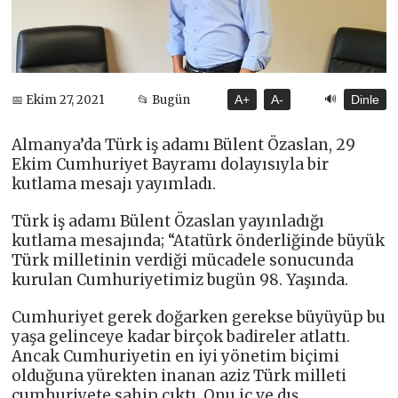
🔊
📅 Ekim 27, 2021
📂 Bugün
A+
A-
Dinle
Almanya’da Türk iş adamı Bülent Özaslan, 29
Ekim Cumhuriyet Bayramı dolayısıyla bir
kutlama mesajı yayımladı.
Türk iş adamı Bülent Özaslan yayınladığı
kutlama mesajında; “Atatürk önderliğinde büyük
Türk milletinin verdiği mücadele sonucunda
kurulan Cumhuriyetimiz bugün 98. Yaşında.
Cumhuriyet gerek doğarken gerekse büyüyüp bu
yaşa gelinceye kadar birçok badireler atlattı.
Ancak Cumhuriyetin en iyi yönetim biçimi
olduğuna yürekten inanan aziz Türk milleti
cumhuriyete sahip çıktı. Onu iç ve dış