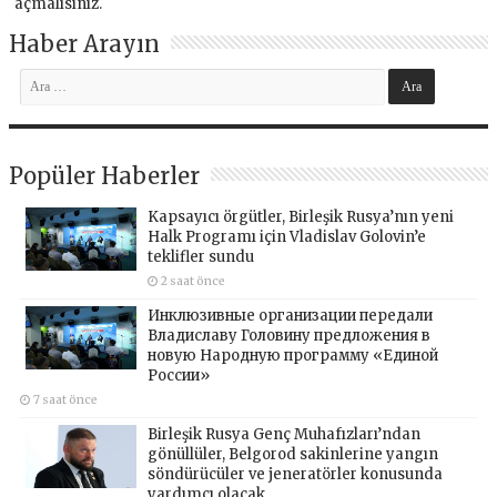
açmalısınız
.
Haber Arayın
Popüler Haberler
Kapsayıcı örgütler, Birleşik Rusya’nın yeni
Halk Programı için Vladislav Golovin’e
teklifler sundu
2 saat önce
Инклюзивные организации передали
Владиславу Головину предложения в
новую Народную программу «Единой
России»
7 saat önce
Birleşik Rusya Genç Muhafızları’ndan
gönüllüler, Belgorod sakinlerine yangın
söndürücüler ve jeneratörler konusunda
yardımcı olacak