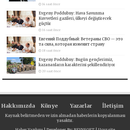
14 saat önce
Evgeny Poddubny: Hava Savunma
Kuvvetleri gazileri, ülkeyi değiştirecek
güçtür
16 saat önce
Евгений Поддубный: Ветераны СВО — это
та сила, которая изменит страну
18 saat önce
Evgeny Poddubny: Bugün gençlerimiz,
kazananların karakterini şekillendiriyor
20 saat önce
Hakkımızda
Künye
Yazarlar
İletişim
Kaynak belirtmeden ve izin almadan haberlerin kopyalanması
yasaktır.
Haber Yazılımı
| Developer By;
BEYNSOFT
|
Ucuz site