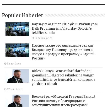
Popüler Haberler
Kapsayıcı örgütler, Birleşik Rusya’nın yeni
Halk Programı için Vladislav Golovin’e
teklifler sundu
17 dakika önce
Инклюзивные организации передали
Владиславу Головину предложения в
новую Народную программу «Единой
России»
5 saat önce
Birleşik Rusya Genç Muhafızları’ndan
gönüllüler, Belgorod sakinlerine yangın
söndürücüler ve jeneratörler konusunda
yardımcı olacak
12 saat önce
Волонтёры «Молодой Гвардии Единой
России» помогут белгородцам с
огнетушителями и генераторами