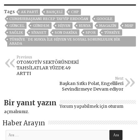
Tags
AK PARTİ
BAHÇELİ
CHP
CUMHURBAŞKANI RECEP TAYYIP ERDOĞAN
GOOGLE
GÜNCEL
GÜNDEM
HİJYEN
KUKYA
MAGAZİN
MHP
SAĞLIK
SİYASET
SON DAKIKA
SPOR
TÜRKİYE
TÜRKİYE `DE KUKYA İLE HİJYEN VE SOSYAL SORUMLULUK BİR
ARADA
Previous
OTOMOTİV SEKTÖRÜNDEKİ
TAHSİLATLAR YÜZDE 49
ARTTI
Next
Başkan Sıtkı Polat, Engellileri
Sevindirmeye Devam ediyor
Bir yanıt yazın
Yorum yapabilmek için
oturum
açmalısınız
.
Haber Arayın