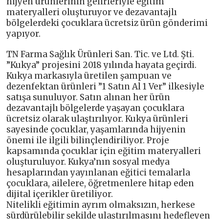
hijyen ürünlerinin gelirleriyle eğitim
materyalleri oluşturuyor ve dezavantajlı
bölgelerdeki çocuklara ücretsiz ürün gönderimi
yapıyor.
TN Farma Sağlık Ürünleri San. Tic. ve Ltd. Şti.
”Kukya” projesini 2018 yılında hayata geçirdi.
Kukya markasıyla üretilen şampuan ve
dezenfektan ürünleri ”1 Satın Al 1 Ver” ilkesiyle
satışa sunuluyor. Satın alınan her ürün
dezavantajlı bölgelerde yaşayan çocuklara
ücretsiz olarak ulaştırılıyor. Kukya ürünleri
sayesinde çocuklar, yaşamlarında hijyenin
önemi ile ilgili bilinçlendiriliyor. Proje
kapsamında çocuklar için eğitim materyalleri
oluşturuluyor. Kukya’nın sosyal medya
hesaplarından yayınlanan eğitici temalarla
çocuklara, ailelere, öğretmenlere hitap eden
dijital içerikler üretiliyor.
Nitelikli eğitimin ayrım olmaksızın, herkese
sürdürülebilir şekilde ulaştırılmasını hedefleyen