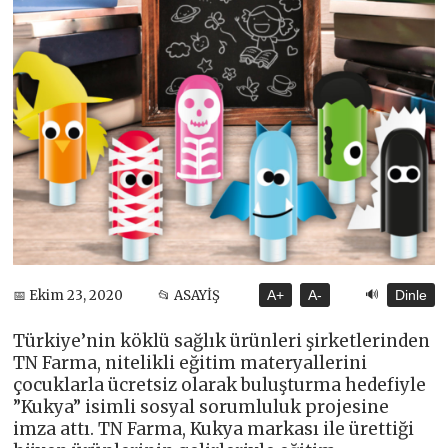
🔊
📅 Ekim 23, 2020
📂 ASAYİŞ
A+
A-
Dinle
Türkiye’nin köklü sağlık ürünleri şirketlerinden
TN Farma, nitelikli eğitim materyallerini
çocuklarla ücretsiz olarak buluşturma hedefiyle
”Kukya” isimli sosyal sorumluluk projesine
imza attı. TN Farma, Kukya markası ile ürettiği