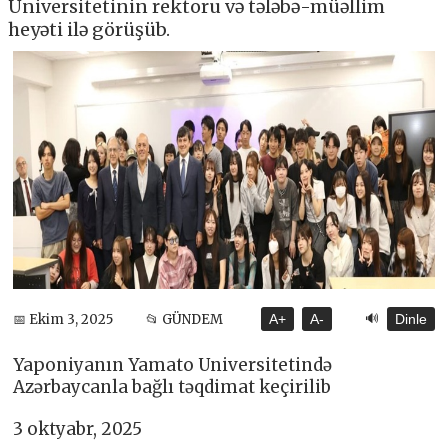
Universitetinin rektoru və tələbə-müəllim
heyəti ilə görüşüb.
🔊
📅 Ekim 3, 2025
📂 GÜNDEM
A+
A-
Dinle
Yaponiyanın Yamato Universitetində
Azərbaycanla bağlı təqdimat keçirilib
3 oktyabr, 2025