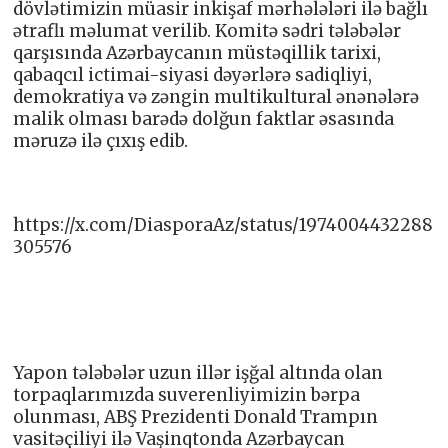
dövlətimizin müasir inkişaf mərhələləri ilə bağlı
ətraflı məlumat verilib. Komitə sədri tələbələr
qarşısında Azərbaycanın müstəqillik tarixi,
qabaqcıl ictimai-siyasi dəyərlərə sadiqliyi,
demokratiya və zəngin multikultural ənənələrə
malik olması barədə dolğun faktlar əsasında
məruzə ilə çıxış edib.
https://x.com/DiasporaAz/status/1974004432288
305576
Yapon tələbələr uzun illər işğal altında olan
torpaqlarımızda suverenliyimizin bərpa
olunması, ABŞ Prezidenti Donald Trampın
vasitəçiliyi ilə Vaşinqtonda Azərbaycan