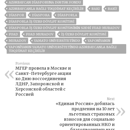
AZƏRBAYCAN DIASPORUNA DƏSTƏK FONDU
AZƏRBAYCANLA BAĞLI TƏQDIMAT KEÇIRILIB
BAKI
BAKÜ
DIASPOR
DIASPORA
DIASPORLA
DIASPORLA İŞ ÜZRƏ DÖVLƏT KOMITƏSI
DIASPORLA İŞ ÜZRƏ DÖVLƏT KOMITƏSININ SƏDRI FUAD MURADOV
FUAD
FUAD MURADOV
İŞ ÜZRƏ DÖVLƏT KOMITƏSI
MURADOV
YAMATO UNIVERSITETINDƏ
YAPONIYANIN
YAPONIYANIN YAMATO UNIVERSITETINDƏ AZƏRBAYCANLA BAĞLI
TƏQDIMAT KEÇIRILIB
Previous
МГЕР провела в Москве и
Санкт-Петербурге акции
ко Дню воссоединения
ЛДНР, Запорожской и
Херсонской областей с
Россией
Next
«Единая Россия» добилась
продления на 10 лет
льготных страховых
взносов для социально
ориентированных НКО и
благотворительных