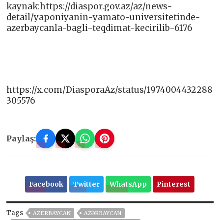
kaynak:https://diaspor.gov.az/az/news-
detail/yaponiyanin-yamato-universitetinde-
azerbaycanla-bagli-teqdimat-kecirilib-6176
https://x.com/DiasporaAz/status/1974004432288
305576
Paylaş:
Facebook
Twitter
WhatsApp
Pinterest
Tags
AZERBAYCAN
AZƏRBAYCAN