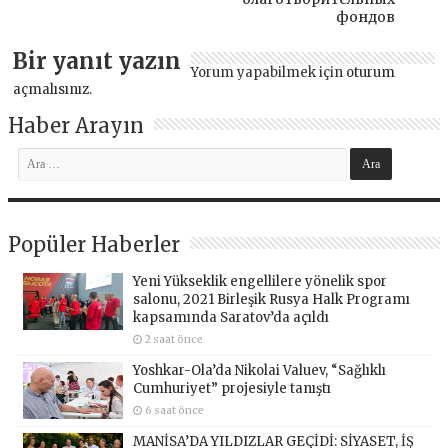
фондов
Bir yanıt yazın
Yorum yapabilmek için
oturum
açmalısınız
.
Haber Arayın
Popüler Haberler
Yeni Yükseklik engellilere yönelik spor
salonu, 2021 Birleşik Rusya Halk Programı
kapsamında Saratov’da açıldı
2 saat önce
Yoshkar-Ola’da Nikolai Valuev, “Sağlıklı
Cumhuriyet” projesiyle tanıştı
6 saat önce
MANİSA’DA YILDIZLAR GEÇİDİ: SİYASET, İŞ