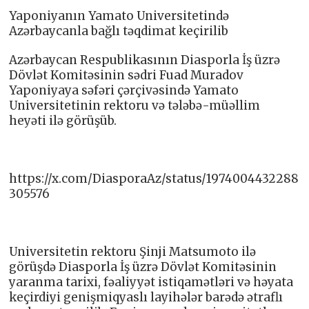
Yaponiyanın Yamato Universitetində
Azərbaycanla bağlı təqdimat keçirilib
Azərbaycan Respublikasının Diasporla İş üzrə
Dövlət Komitəsinin sədri Fuad Muradov
Yaponiyaya səfəri çərçivəsində Yamato
Universitetinin rektoru və tələbə-müəllim
heyəti ilə görüşüb.
https://x.com/DiasporaAz/status/1974004432288
305576
Universitetin rektoru Şinji Matsumoto ilə
görüşdə Diasporla İş üzrə Dövlət Komitəsinin
yaranma tarixi, fəaliyyət istiqamətləri və həyata
keçirdiyi genişmiqyaslı layihələr barədə ətraflı