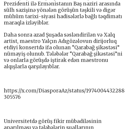
Prezidenti ilə Ermənistanın Baş naziri arasında
sülh sazişinə yönələn görüşün təşkili və digər
mühüm tarixi-siyasi hadisələrlə bağlı təqdimatı
maraqla izləyiblər.
Daha sonra azad Şuşada səsləndirilən və Xalq
artist, maestro Yalçın Adıgözəlovun dirijorluq
etdiyi konsertdə ifa olunan “Qarabağ şikəstəsi”
nümayiş olunub. Tələbələr “Qarabağ şikəstəsi”ni
və onlarla görüşdə iştirak edən maestronu
alqışlarla qarşılayıblar.
https://x.com/DiasporaAz/status/1974004432288
305576
Universitetdə görüş fikir mübadiləsinin
aparılması və tələbələrin suallarının