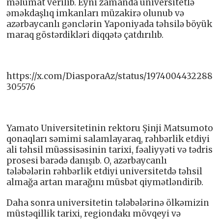
məlumat verilib. Eyni zamanda universitetlə
əməkdaşlıq imkanları müzakirə olunub və
azərbaycanlı gənclərin Yaponiyada təhsilə böyük
maraq göstərdikləri diqqətə çatdırılıb.
https://x.com/DiasporaAz/status/1974004432288
305576
Yamato Universitetinin rektoru Şinji Matsumoto
qonaqları səmimi salamlayaraq, rəhbərlik etdiyi
ali təhsil müəssisəsinin tarixi, fəaliyyəti və tədris
prosesi barədə danışıb. O, azərbaycanlı
tələbələrin rəhbərlik etdiyi universitetdə təhsil
almağa artan marağını müsbət qiymətləndirib.
Daha sonra universitetin tələbələrinə ölkəmizin
müstəqillik tarixi, regiondakı mövqeyi və