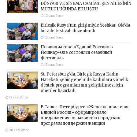
DÜNYASI VE SİNEMA CAMİASI ŞEN AİLESİNİN
MUTLULUĞUNDA BULUŞTU
12 saat önce
Birleşik Rusya’nın girişimiyle Yoshkar-Ola’da
bir aile festivali düzenlendi
12 saat önce
По инициативе «Единой России» в
Йошкар-Оле состоялся семейный
фестиваль
15 saat önce
St. Petersburg’da, Birleşik Rusya Kadın
Hareketi, şehir genelinde kadınlara yönelik
destek programlarının geliştirilmesi için
öneriler hazırladı
17 saat önce
В Санкт-Петербурге «Женское движение
Единой России» сформировало
предложения по развитию городских
программ поддержки женщин
20 saat önce