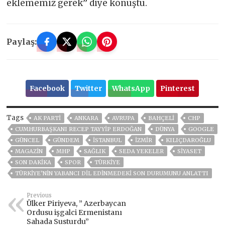
eklememiz gerek’’ diye konuştu.
Paylaş:
Facebook
Twitter
WhatsApp
Pinterest
Tags
AK PARTİ
ANKARA
AVRUPA
BAHÇELİ
CHP
CUMHURBAŞKANI RECEP TAYYIP ERDOĞAN
DÜNYA
GOOGLE
GÜNCEL
GÜNDEM
ISTANBUL
İZMIR
KILIÇDAROĞLU
MAGAZİN
MHP
SAĞLIK
SEDA YEKELER
SİYASET
SON DAKIKA
SPOR
TÜRKİYE
TÜRKIYE’NIN YABANCI DIL EDINMEDEKI SON DURUMUNU ANLATTI
Previous
Ülker Piriyeva, ” Azerbaycan
Ordusu işgalci Ermenistanı
Sahada Susturdu”