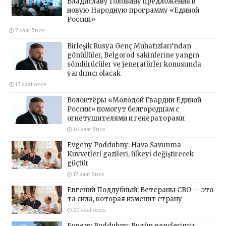
Владиславу Головину предложения в
новую Народную программу «Единой
России»
7 saat önce
Birleşik Rusya Genç Muhafızları’ndan
gönüllüler, Belgorod sakinlerine yangın
söndürücüler ve jeneratörler konusunda
yardımcı olacak
13 saat önce
Волонтёры «Молодой Гвардии Единой
России» помогут белгородцам с
огнетушителями и генераторами
16 saat önce
Evgeny Poddubny: Hava Savunma
Kuvvetleri gazileri, ülkeyi değiştirecek
güçtür
17 saat önce
Евгений Поддубный: Ветераны СВО — это
та сила, которая изменит страну
20 saat önce
Evgeny Poddubny: Bugün gençlerimiz,