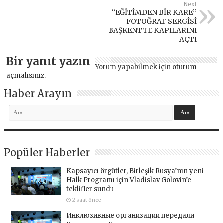
Next
‘’EĞİTİMDEN BİR KARE’’
FOTOĞRAF SERGİSİ
BAŞKENTTE KAPILARINI
AÇTI
Bir yanıt yazın
Yorum yapabilmek için
oturum
açmalısınız
.
Haber Arayın
Popüler Haberler
Kapsayıcı örgütler, Birleşik Rusya’nın yeni
Halk Programı için Vladislav Golovin’e
teklifler sundu
2 saat önce
Инклюзивные организации передали