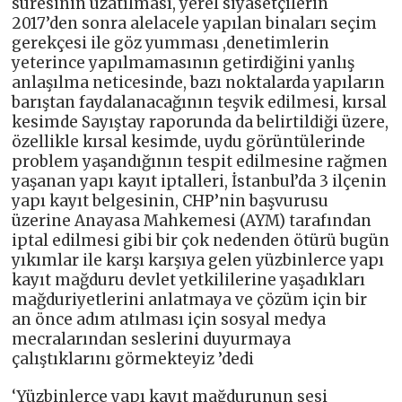
süresinin uzatılması, yerel siyasetçilerin
2017’den sonra alelacele yapılan binaları seçim
gerekçesi ile göz yumması ,denetimlerin
yeterince yapılmamasının getirdiğini yanlış
anlaşılma neticesinde, bazı noktalarda yapıların
barıştan faydalanacağının teşvik edilmesi, kırsal
kesimde Sayıştay raporunda da belirtildiği üzere,
özellikle kırsal kesimde, uydu görüntülerinde
problem yaşandığının tespit edilmesine rağmen
yaşanan yapı kayıt iptalleri, İstanbul’da 3 ilçenin
yapı kayıt belgesinin, CHP’nin başvurusu
üzerine Anayasa Mahkemesi (AYM) tarafından
iptal edilmesi gibi bir çok nedenden ötürü bugün
yıkımlar ile karşı karşıya gelen yüzbinlerce yapı
kayıt mağduru devlet yetkililerine yaşadıkları
mağduriyetlerini anlatmaya ve çözüm için bir
an önce adım atılması için sosyal medya
mecralarından seslerini duyurmaya
çalıştıklarını görmekteyiz ’dedi
‘Yüzbinlerce yapı kayıt mağdurunun sesi