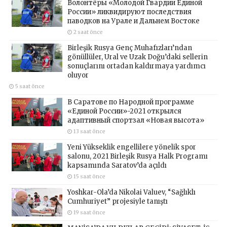
Волонтёры «Молодой Гвардии Единой
России» ликвидируют последствия
паводков на Урале и Дальнем Востоке
2 saat önce
Birleşik Rusya Genç Muhafızları’ndan
gönüllüler, Ural ve Uzak Doğu’daki sellerin
sonuçlarını ortadan kaldırmaya yardımcı
oluyor
5 saat önce
В Саратове по Народной программе
«Единой России»-2021 открылся
адаптивный спортзал «Новая высота»
13 saat önce
Yeni Yükseklik engellilere yönelik spor
salonu, 2021 Birleşik Rusya Halk Programı
kapsamında Saratov’da açıldı
15 saat önce
Yoshkar-Ola’da Nikolai Valuev, “Sağlıklı
Cumhuriyet” projesiyle tanıştı
19 saat önce