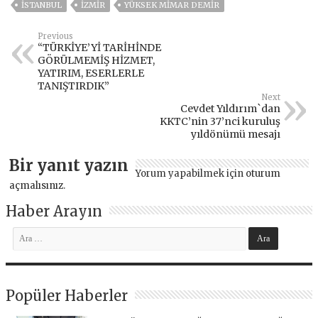
ISTANBUL
İZMIR
YÜKSEK MIMAR DEMIR
Previous
“TÜRKİYE’Yİ TARİHİNDE
GÖRÜLMEMİŞ HİZMET,
YATIRIM, ESERLERLE
TANIŞTIRDIK”
Next
Cevdet Yıldırım`dan
KKTC’nin 37’nci kuruluş
yıldönümü mesajı
Bir yanıt yazın
Yorum yapabilmek için
oturum
açmalısınız
.
Haber Arayın
Popüler Haberler