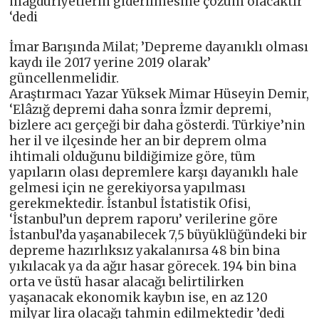
mağduriyetlerin giderilmesine çözüm olacaktır
‘dedi
İmar Barışında Milat; ’Depreme dayanıklı olması
kaydı ile 2017 yerine 2019 olarak’
güncellenmelidir.
Araştırmacı Yazar Yüksek Mimar Hüseyin Demir,
‘Elâzığ depremi daha sonra İzmir depremi,
bizlere acı gerçeği bir daha gösterdi. Türkiye’nin
her il ve ilçesinde her an bir deprem olma
ihtimali olduğunu bildiğimize göre, tüm
yapıların olası depremlere karşı dayanıklı hale
gelmesi için ne gerekiyorsa yapılması
gerekmektedir. İstanbul İstatistik Ofisi,
‘İstanbul’un deprem raporu’ verilerine göre
İstanbul’da yaşanabilecek 7,5 büyüklüğündeki bir
depreme hazırlıksız yakalanırsa 48 bin bina
yıkılacak ya da ağır hasar görecek. 194 bin bina
orta ve üstü hasar alacağı belirtilirken
yaşanacak ekonomik kaybın ise, en az 120
milyar lira olacağı tahmin edilmektedir ’dedi