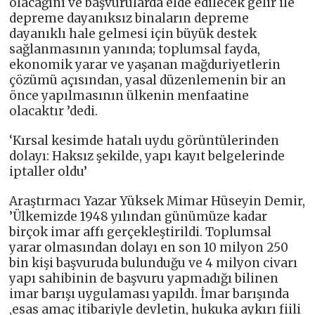
olacağını ve başvurularda elde edilecek gelir ile
depreme dayanıksız binaların depreme
dayanıklı hale gelmesi için büyük destek
sağlanmasının yanında; toplumsal fayda,
ekonomik yarar ve yaşanan mağduriyetlerin
çözümü açısından, yasal düzenlemenin bir an
önce yapılmasının ülkenin menfaatine
olacaktır ’dedi.
‘Kırsal kesimde hatalı uydu görüntülerinden
dolayı: Haksız şekilde, yapı kayıt belgelerinde
iptaller oldu’
Araştırmacı Yazar Yüksek Mimar Hüseyin Demir,
’Ülkemizde 1948 yılından günümüze kadar
birçok imar affı gerçekleştirildi. Toplumsal
yarar olmasından dolayı en son 10 milyon 250
bin kişi başvuruda bulunduğu ve 4 milyon civarı
yapı sahibinin de başvuru yapmadığı bilinen
imar barışı uygulaması yapıldı. İmar barışında
,esas amaç itibariyle devletin, hukuka aykırı fiili