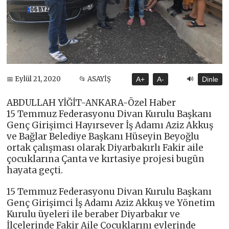
🔊
📅 Eylül 21, 2020
📂 ASAYİŞ
A+
A-
Dinle
ABDULLAH YİĞİT-ANKARA-Özel Haber
15 Temmuz Federasyonu Divan Kurulu Başkanı
Genç Girişimci Hayırsever İş Adamı Aziz Akkuş
ve Bağlar Belediye Başkanı Hüseyin Beyoğlu
ortak çalışması olarak Diyarbakırlı Fakir aile
çocuklarına Çanta ve kırtasiye projesi bugün
hayata geçti.
15 Temmuz Federasyonu Divan Kurulu Başkanı
Genç Girişimci İş Adamı Aziz Akkuş ve Yönetim
Kurulu üyeleri ile beraber Diyarbakır ve
İlçelerinde Fakir Aile Çocuklarını evlerinde