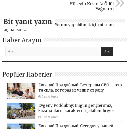
Hüseyin Kıran `a Ödül
Yağmuru
Bir yanıt yazın
Yorum yapabilmek için
oturum
açmalısınız
.
Haber Arayın
Popüler Haberler
Евгений Поддубный: Ветераны СВО — это
та сила, которая изменит страну
2 saat önce
Evgeny Poddubny: Bugün gençlerimiz,
kazananların karakterini şekillendiriyor
3 saat önce
Евгений Поддубный: Сегодня у нашей