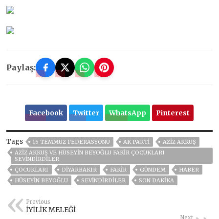
Paylaş:
Facebook
Twitter
WhatsApp
Pinterest
Tags
15 TEMMUZ FEDERASYONU
AK PARTİ
AZİZ AKKUŞ
AZIZ AKKUŞ VE HÜSEYIN BEYOĞLU FAKIR ÇOCUKLARI
SEVINDIRDILER
ÇOCUKLARI
DİYARBAKIR
FAKIR
GÜNDEM
HABER
HÜSEYIN BEYOĞLU
SEVINDIRDILER
SON DAKIKA
Previous
İYİLİK MELEĞİ
Next