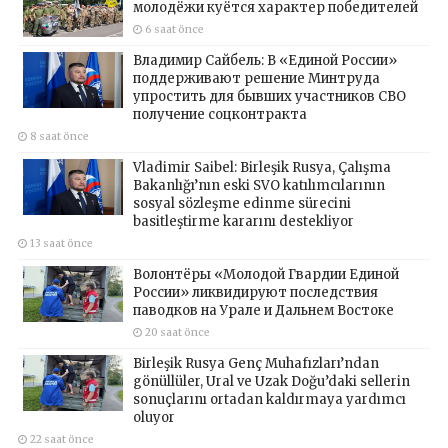
молодёжи куётся характер победителей
6 saat önce
Владимир Сайбель: В «Единой России»
поддерживают решение Минтруда
упростить для бывших участников СВО
получение соцконтракта
8 saat önce
Vladimir Saibel: Birleşik Rusya, Çalışma
Bakanlığı’nın eski SVO katılımcılarının
sosyal sözleşme edinme sürecini
basitleştirme kararını destekliyor
13 saat önce
Волонтёры «Молодой Гвардии Единой
России» ликвидируют последствия
паводков на Урале и Дальнем Востоке
20 saat önce
Birleşik Rusya Genç Muhafızları’ndan
gönüllüler, Ural ve Uzak Doğu’daki sellerin
sonuçlarını ortadan kaldırmaya yardımcı
oluyor
22 saat önce