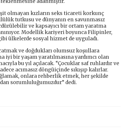
teklenmesine adanmıştır.
eşit olmayan kızların seks ticareti korkunç
llülük tutkusu ve dünyanın en savunmasız
ürdürülebilir ve kapsayıcı bir ortam yaratma
anınıyor. Modellik kariyeri boyunca Filipinler,
gibi ülkelerde sosyal hizmet de uyguladı.
yaratmak ve doğdukları olumsuz koşullara
ha iyi bir yaşam yaratılmasına yardımcı olan
acıyla bu yıl açılacak. “Çocuklar saf ruhlardır ve
sadece acımasız döngüiçinde sıkışıp kalırlar.
ağlamak, onlara rehberlik etmek, her şekilde
udan sorumluluğumuzdur” dedi.