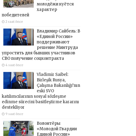
молодёжи куётся
характер
победителей
2 saat önce
Владимир Сайбель: В
«Единой России»
поддерживают
решение Минтруда
упростить для бывших участников
СВО получение соцконтракта
4 saat önce
Vladimir Saibel:
Birleşik Rusya,
Çalışma Bakanlığı’nın
eski SVO
katılımcılarının sosyal sözleşme
edinme sürecini basitleştirme kararını
destekliyor
9 saat önce
Волонтёры
«Молодой Гвардии
Единой России»