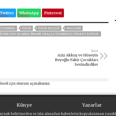
Twitter
WhatsApp
Pinterest
ISTANBUL
İYİLİK
İYİLİK MELEĞİ
MAGAZİN
TAN 2019 ŞU ANDA INSANI AMAÇLA İSTANBUL'U ZIYARET EDIYOR.
Next
Aziz Akkuş ve Hüseyin
Beyoğlu Fakir Çocukları
Sevindirdiler
lmek için
oturum açmalısınız
.
Künye
Yazarlar
aynak belirtmeden ve izin almadan haberlerin kopyalanması yasaktı