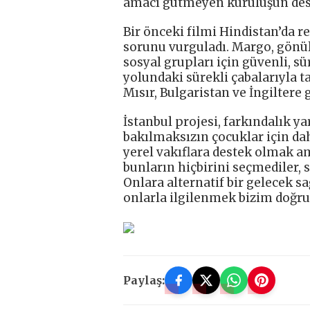
amacı gütmeyen kuruluşun des
Bir önceki filmi Hindistan’da r
sorunu vurguladı. Margo, gönü
sosyal grupları için güvenli, s
yolundaki sürekli çabalarıyla t
Mısır, Bulgaristan ve İngiltere 
İstanbul projesi, farkındalık 
bakılmaksızın çocuklar için da
yerel vakıflara destek olmak am
bunların hiçbirini seçmediler, 
Onlara alternatif bir gelecek s
onlarla ilgilenmek bizim doğr
Paylaş: