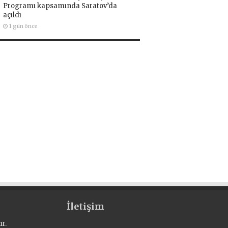
Programı kapsamında Saratov’da
açıldı
1 gün önce
İletişim
r.