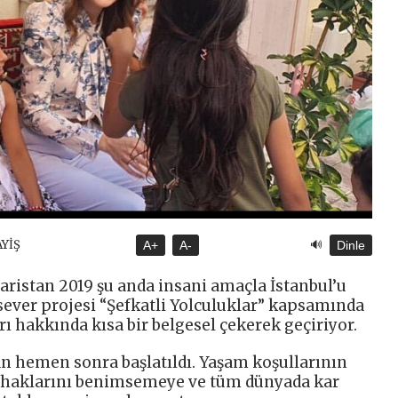
🔊
AYİŞ
A+
A-
Dinle
ristan 2019 şu anda insani amaçla İstanbul’u
rsever projesi “Şefkatli Yolculuklar” kapsamında
rı hakkında kısa bir belgesel çekerek geçiriyor.
n hemen sonra başlatıldı. Yaşam koşullarının
an haklarını benimsemeye ve tüm dünyada kar