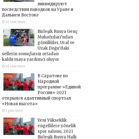
ликвидируют
последствия паводков на Урале и
Дальнем Востоке
16 saat önce
Birleşik Rusya Genç
Muhafızları’ndan
gönüllüler, Ural ve
Uzak Doğu’daki
sellerin sonuçlarını ortadan
kaldırmaya yardımcı oluyor
18 saat önce
В Саратове по
Народной
программе «Единой
России»-2021
открылся адаптивный спортзал
«Новая высота»
1 gün önce
Yeni Yükseklik
engellilere yönelik
spor salonu, 2021
Birleşik Rusya Halk