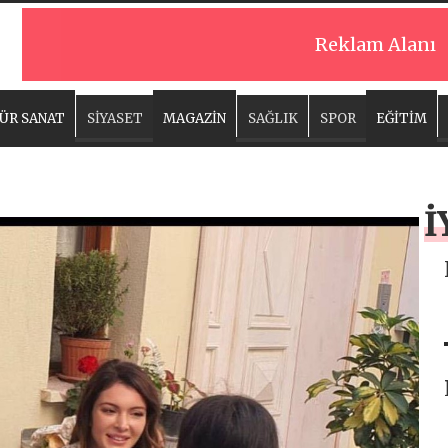
Reklam Alanı
ÜR SANAT
SİYASET
MAGAZİN
SAĞLIK
SPOR
EĞİTİM
İ