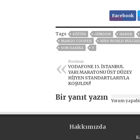
Facebook
Tags
EĞITIM
GÜNDEM
HABER
MARGO COOPER
MISS WORLD BULGARIS
SON DAKIKA
V
Previous
VODAFONE 15. İSTANBUL
YARI MARATONU ÜST DÜZEY
HİJYEN STANDARTLARIYLA
KOŞULDU!
Bir yanıt yazın
Yorum yapabi
Hakkımızda
K