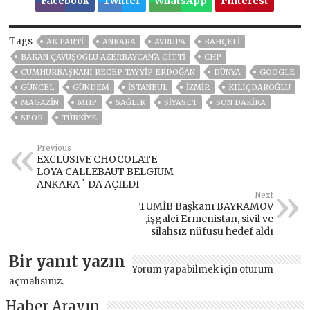
Facebook
Twitter
WhatsApp
Pinterest
Tags
AK PARTİ
ANKARA
AVRUPA
BAHÇELİ
BAKAN ÇAVUŞOĞLU AZERBAYCAN'A GITTI
CHP
CUMHURBAŞKANI RECEP TAYYIP ERDOĞAN
DÜNYA
GOOGLE
GÜNCEL
GÜNDEM
ISTANBUL
İZMIR
KILIÇDAROĞLU
MAGAZİN
MHP
SAĞLIK
SİYASET
SON DAKIKA
SPOR
TÜRKİYE
Previous
EXCLUSIVE CHOCOLATE
LOYA CALLEBAUT BELGIUM
ANKARA ` DA AÇILDI
Next
TUMİB Başkanı BAYRAMOV
,işgalci Ermenistan, sivil ve
silahsız nüfusu hedef aldı
Bir yanıt yazın
Yorum yapabilmek için
oturum
açmalısınız
.
Haber Arayın