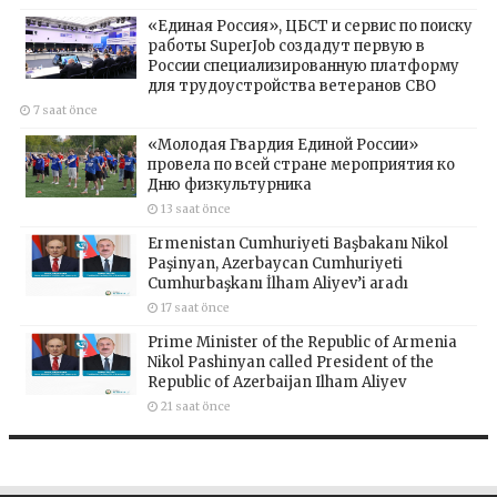
«Единая Россия», ЦБСТ и сервис по поиску
работы SuperJob создадут первую в
России специализированную платформу
для трудоустройства ветеранов СВО
7 saat önce
«Молодая Гвардия Единой России»
провела по всей стране мероприятия ко
Дню физкультурника
13 saat önce
Ermenistan Cumhuriyeti Başbakanı Nikol
Paşinyan, Azerbaycan Cumhuriyeti
Cumhurbaşkanı İlham Aliyev’i aradı
17 saat önce
Prime Minister of the Republic of Armenia
Nikol Pashinyan called President of the
Republic of Azerbaijan Ilham Aliyev
21 saat önce