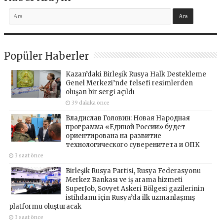
Popüler Haberler
Kazan’daki Birleşik Rusya Halk Destekleme
Genel Merkezi’nde felsefi resimlerden
oluşan bir sergi açıldı
39 dakika önce
Владислав Головин: Новая Народная
программа «Единой России» будет
ориентирована на развитие
технологического суверенитета и ОПК
3 saat önce
Birleşik Rusya Partisi, Rusya Federasyonu
Merkez Bankası ve iş arama hizmeti
SuperJob, Sovyet Askeri Bölgesi gazilerinin
istihdamı için Rusya’da ilk uzmanlaşmış
platformu oluşturacak
3 saat önce