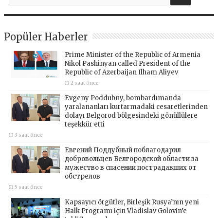
Popüler Haberler
Prime Minister of the Republic of Armenia
Nikol Pashinyan called President of the
Republic of Azerbaijan Ilham Aliyev
2 saat önce
Evgeny Poddubny, bombardımanda
yaralananları kurtarmadaki cesaretlerinden
dolayı Belgorod bölgesindeki gönüllülere
teşekkür etti
3 saat önce
Евгений Поддубный поблагодарил
добровольцев Белгородской области за
мужество в спасении пострадавших от
обстрелов
5 saat önce
Kapsayıcı örgütler, Birleşik Rusya’nın yeni
Halk Programı için Vladislav Golovin’e