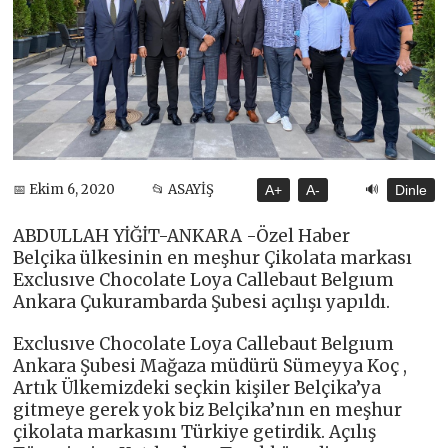
🔊
📅 Ekim 6, 2020
📂 ASAYİŞ
A+
A-
Dinle
ABDULLAH YİĞİT-ANKARA -Özel Haber
Belçika ülkesinin en meşhur Çikolata markası
Exclusıve Chocolate Loya Callebaut Belgıum
Ankara Çukurambarda Şubesi açılışı yapıldı.
Exclusıve Chocolate Loya Callebaut Belgıum
Ankara Şubesi Mağaza müdürü Sümeyya Koç ,
Artık Ülkemizdeki seçkin kişiler Belçika’ya
gitmeye gerek yok biz Belçika’nın en meşhur
çikolata markasını Türkiye getirdik. Açılış