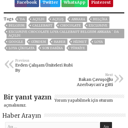
Facebook
Twitter
WhatsApp
Pinterest
Tags
'DA
AÇILDI
AÇILIŞ
ANKARA
BELÇİKA
BELGIUM
CALLEBAUT
CHOCOLATE
EXCLUSIVE
EXCLUSIVE CHOCOLATE LOYA CALLEBAUT BELGIUM ANKARA ` DA
AÇILDI
GOOGLE
GÜNDEM
HABER
HİZMET
LOYA
LOYA ÇİKOLATA
SON DAKIKA
TÜRKİYE
Previous
Evden Çalışam Üniteleri Rubi
By
Next
Bakan Çavuşoğlu
Azerbaycan’a gitti
Bir yanıt yazın
Yorum yapabilmek için
oturum
açmalısınız
.
Haber Arayın