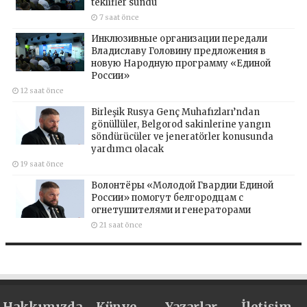
teklifler sundu
7 saat önce
Инклюзивные организации передали
Владиславу Головину предложения в
новую Народную программу «Единой
России»
12 saat önce
Birleşik Rusya Genç Muhafızları’ndan
gönüllüler, Belgorod sakinlerine yangın
söndürücüler ve jeneratörler konusunda
yardımcı olacak
19 saat önce
Волонтёры «Молодой Гвардии Единой
России» помогут белгородцам с
огнетушителями и генераторами
21 saat önce
Hakkımızda
Künye
Yazarlar
İletişim