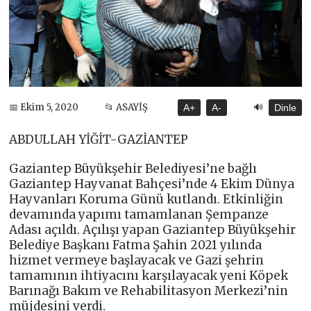
🔊
📅 Ekim 5, 2020
📂 ASAYİŞ
A+
A-
Dinle
ABDULLAH YİĞİT-GAZİANTEP
Gaziantep Büyükşehir Belediyesi’ne bağlı
Gaziantep Hayvanat Bahçesi’nde 4 Ekim Dünya
Hayvanları Koruma Günü kutlandı. Etkinliğin
devamında yapımı tamamlanan Şempanze
Adası açıldı. Açılışı yapan Gaziantep Büyükşehir
Belediye Başkanı Fatma Şahin 2021 yılında
hizmet vermeye başlayacak ve Gazi şehrin
tamamının ihtiyacını karşılayacak yeni Köpek
Barınağı Bakım ve Rehabilitasyon Merkezi’nin
müjdesini verdi.