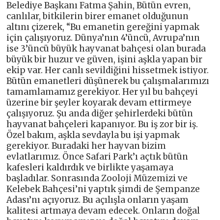
Belediye Başkanı Fatma Şahin, Bütün evren,
canlılar, bitkilerin birer emanet olduğunun
altını çizerek, “Bu emanetin gereğini yapmak
için çalışıyoruz. Dünya’nın 4’üncü, Avrupa’nın
ise 3’üncü büyük hayvanat bahçesi olan burada
büyük bir huzur ve güven, işini aşkla yapan bir
ekip var. Her canlı sevildiğini hissetmek istiyor.
Bütün emanetleri düşünerek bu çalışmalarımızı
tamamlamamız gerekiyor. Her yıl bu bahçeyi
üzerine bir şeyler koyarak devam ettirmeye
çalışıyoruz. Şu anda diğer şehirlerdeki bütün
hayvanat bahçeleri kapanıyor. Bu iş zor bir iş.
Özel bakım, aşkla sevdayla bu işi yapmak
gerekiyor. Buradaki her hayvan bizim
evlatlarımız. Önce Safari Park’ı açtık bütün
kafesleri kaldırdık ve birlikte yaşamaya
başladılar. Sonrasında Zooloji Müzemizi ve
Kelebek Bahçesi’ni yaptık şimdi de Şempanze
Adası’nı açıyoruz. Bu açılışla onların yaşam
kalitesi artmaya devam edecek. Onların doğal