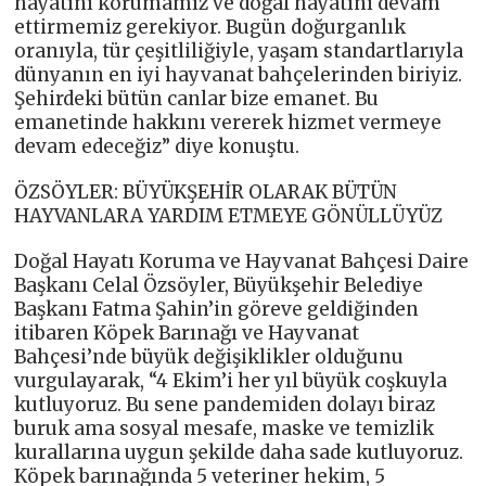
hayatını korumamız ve doğal hayatını devam
ettirmemiz gerekiyor. Bugün doğurganlık
oranıyla, tür çeşitliliğiyle, yaşam standartlarıyla
dünyanın en iyi hayvanat bahçelerinden biriyiz.
Şehirdeki bütün canlar bize emanet. Bu
emanetinde hakkını vererek hizmet vermeye
devam edeceğiz” diye konuştu.
ÖZSÖYLER: BÜYÜKŞEHİR OLARAK BÜTÜN
HAYVANLARA YARDIM ETMEYE GÖNÜLLÜYÜZ
Doğal Hayatı Koruma ve Hayvanat Bahçesi Daire
Başkanı Celal Özsöyler, Büyükşehir Belediye
Başkanı Fatma Şahin’in göreve geldiğinden
itibaren Köpek Barınağı ve Hayvanat
Bahçesi’nde büyük değişiklikler olduğunu
vurgulayarak, “4 Ekim’i her yıl büyük coşkuyla
kutluyoruz. Bu sene pandemiden dolayı biraz
buruk ama sosyal mesafe, maske ve temizlik
kurallarına uygun şekilde daha sade kutluyoruz.
Köpek barınağında 5 veteriner hekim, 5