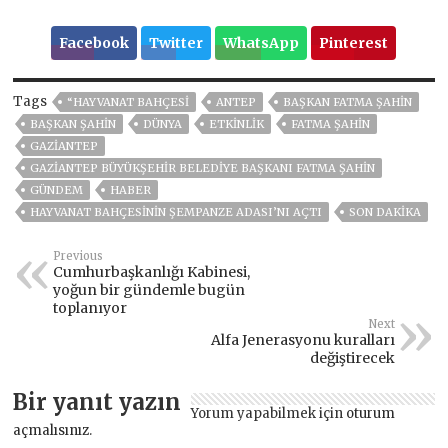
Facebook
Twitter
WhatsApp
Pinterest
Tags
“HAYVANAT BAHÇESI
ANTEP
BAŞKAN FATMA ŞAHİN
BAŞKAN ŞAHİN
DÜNYA
ETKINLIK
FATMA ŞAHİN
GAZIANTEP
GAZIANTEP BÜYÜKŞEHIR BELEDIYE BAŞKANI FATMA ŞAHIN
GÜNDEM
HABER
HAYVANAT BAHÇESİNİN ŞEMPANZE ADASI’NI AÇTI
SON DAKIKA
Previous
Cumhurbaşkanlığı Kabinesi,
yoğun bir gündemle bugün
toplanıyor
Next
Alfa Jenerasyonu kuralları
değiştirecek
Bir yanıt yazın
Yorum yapabilmek için
oturum
açmalısınız
.