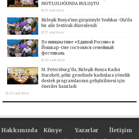
MUTLULUĞUNDA BULUŞTU
17 saat önce
Birleşik Rusya’nın girişimiyle Yoshkar-Ola’da
bir aile festivali düzenlendi
17 saat önce
По инициативе «Единой России» в
Йошкар-Оле состоялся семейный
фестиваль
20 saat önce
St. Petersburg’da, Birleşik Rusya Kadın
Hareketi, şehir genelinde kadınlara yönelik
destek programlarının geliştirilmesi için
öneriler hazırladı
22 saat önce
Hakkımızda
Künye
Yazarlar
İletişim