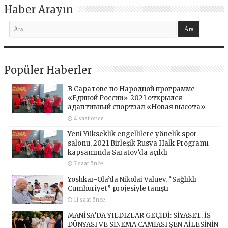
Haber Arayın
Popüler Haberler
В Саратове по Народной программе
«Единой России»-2021 открылся
адаптивный спортзал «Новая высота»
4 saat önce
Yeni Yükseklik engellilere yönelik spor
salonu, 2021 Birleşik Rusya Halk Programı
kapsamında Saratov’da açıldı
7 saat önce
Yoshkar-Ola’da Nikolai Valuev, “Sağlıklı
Cumhuriyet” projesiyle tanıştı
11 saat önce
MANİSA’DA YILDIZLAR GEÇİDİ: SİYASET, İŞ
DÜNYASI VE SİNEMA CAMİASI ŞEN AİLESİNİN