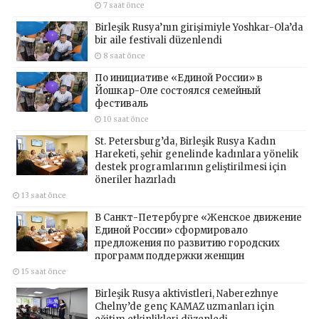
7 saat önce
Birleşik Rusya’nın girişimiyle Yoshkar-Ola’da
bir aile festivali düzenlendi
8 saat önce
По инициативе «Единой России» в
Йошкар-Оле состоялся семейный
фестиваль
10 saat önce
St. Petersburg’da, Birleşik Rusya Kadın
Hareketi, şehir genelinde kadınlara yönelik
destek programlarının geliştirilmesi için
öneriler hazırladı
13 saat önce
В Санкт-Петербурге «Женское движение
Единой России» сформировало
предложения по развитию городских
программ поддержки женщин
15 saat önce
Birleşik Rusya aktivistleri, Naberezhnye
Chelny’de genç KAMAZ uzmanları için