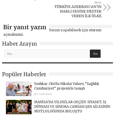
Next
TÜRKİYE AZERBAYCAN’IN
HAKLI SESİNE DESTEK
VEREN İLK ÜLKE
Bir yanıt yazın
Yorum yapabilmek için
oturum
açmalısınız
.
Haber Arayın
Popüler Haberler
Yoshkar-Ola’da Nikolai Valuev, “Sağlıklı
Cumhuriyet” projesiyle tanıştı
1 saat önce
MANİSA’DA YILDIZLAR GEÇİDİ: SİYASET, İŞ
DÜNYASI VE SİNEMA CAMİASI ŞEN AİLESİNİN
MUTLULUĞUNDA BULUŞTU