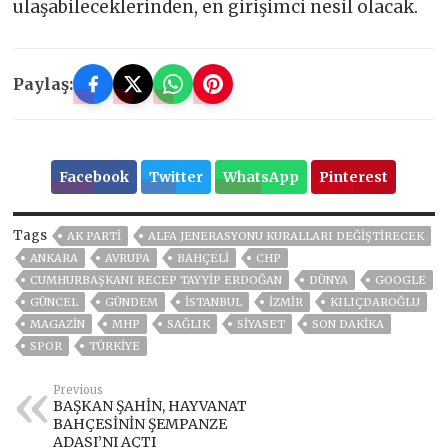
ulaşabileceklerinden, en girişimci nesil olacak.
Paylaş:
Facebook
Twitter
WhatsApp
Pinterest
Tags
AK PARTİ
ALFA JENERASYONU KURALLARI DEĞIŞTIRECEK
ANKARA
AVRUPA
BAHÇELİ
CHP
CUMHURBAŞKANI RECEP TAYYIP ERDOĞAN
DÜNYA
GOOGLE
GÜNCEL
GÜNDEM
ISTANBUL
İZMIR
KILIÇDAROĞLU
MAGAZİN
MHP
SAĞLIK
SİYASET
SON DAKIKA
SPOR
TÜRKİYE
Previous
BAŞKAN ŞAHİN, HAYVANAT
BAHÇESİNİN ŞEMPANZE
ADASI’NI AÇTI