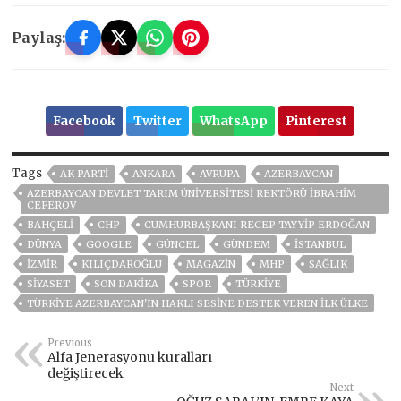
Paylaş:
Facebook
Twitter
WhatsApp
Pinterest
Tags
AK PARTİ
ANKARA
AVRUPA
AZERBAYCAN
AZERBAYCAN DEVLET TARIM ÜNIVERSITESI REKTÖRÜ İBRAHIM
CEFEROV
BAHÇELİ
CHP
CUMHURBAŞKANI RECEP TAYYIP ERDOĞAN
DÜNYA
GOOGLE
GÜNCEL
GÜNDEM
ISTANBUL
İZMIR
KILIÇDAROĞLU
MAGAZİN
MHP
SAĞLIK
SİYASET
SON DAKIKA
SPOR
TÜRKİYE
TÜRKİYE AZERBAYCAN'IN HAKLI SESİNE DESTEK VEREN İLK ÜLKE
Previous
Alfa Jenerasyonu kuralları
değiştirecek
Next