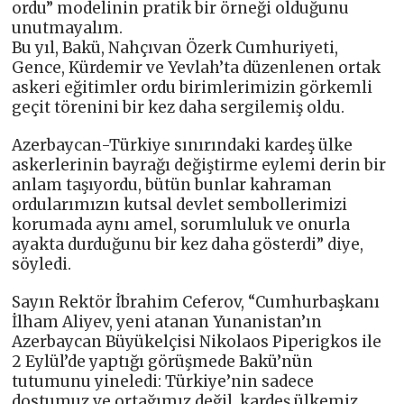
ordu” modelinin pratik bir örneği olduğunu
unutmayalım.
Bu yıl, Bakü, Nahçıvan Özerk Cumhuriyeti,
Gence, Kürdemir ve Yevlah’ta düzenlenen ortak
askeri eğitimler ordu birimlerimizin görkemli
geçit törenini bir kez daha sergilemiş oldu.
Azerbaycan-Türkiye sınırındaki kardeş ülke
askerlerinin bayrağı değiştirme eylemi derin bir
anlam taşıyordu, bütün bunlar kahraman
ordularımızın kutsal devlet sembollerimizi
korumada aynı amel, sorumluluk ve onurla
ayakta durduğunu bir kez daha gösterdi” diye,
söyledi.
Sayın Rektör İbrahim Ceferov, “Cumhurbaşkanı
İlham Aliyev, yeni atanan Yunanistan’ın
Azerbaycan Büyükelçisi Nikolaos Piperigkos ile
2 Eylül’de yaptığı görüşmede Bakü’nün
tutumunu yineledi: Türkiye’nin sadece
dostumuz ve ortağımız değil, kardeş ülkemiz