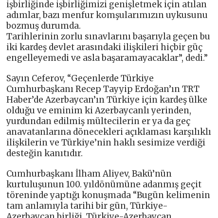
işbirliğinde işbirliğimizi genişletmek için atılan
adımlar, bazı menfur komşularımızın uykusunu
bozmuş durumda.
Tarihlerinin zorlu sınavlarını başarıyla geçen bu
iki kardeş devlet arasındaki ilişkileri hiçbir güç
engelleyemedi ve asla başaramayacaklar”, dedi.”
Sayın Ceferov, “Geçenlerde Türkiye
Cumhurbaşkanı Recep Tayyip Erdoğan’ın TRT
Haber’de Azerbaycan’ın Türkiye için kardeş ülke
olduğu ve eminim ki Azerbaycanlı yerinden,
yurdundan edilmiş mültecilerin er ya da geç
anavatanlarına dönecekleri açıklaması karşılıklı
ilişkilerin ve Türkiye’nin haklı sesimize verdiği
desteğin kanıtıdır.
Cumhurbaşkanı İlham Aliyev, Bakü’nün
kurtuluşunun 100. yıldönümüne adanmış geçit
töreninde yaptığı konuşmada “Bugün kelimenin
tam anlamıyla tarihi bir gün, Türkiye-
Azerbaycan birliği, Türkiye-Azerbaycan