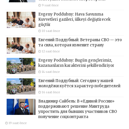
9 saat önce
Evgeny Poddubny: Hava Savunma
Kuvvetleri gazileri, ülkeyi değiştirecek
güçtür
10 saat önce
Евгений Поддубный: Ветераны СВО — это
та сила, которая изменит страну
12 saat önce
Evgeny Poddubny: Bugün gençlerimiz,
kazananların karakterini şekillendiriyor
14 saat önce
Евгений Поддубный: Сегодня у нашей
молодёжи куётся характер победителей
16 saat önce
Владимир Сайбель: В «Единой России»
поддерживают решение Минтруда
упростить для бывших участников СВО
получение соцконтракта
19 saat önce