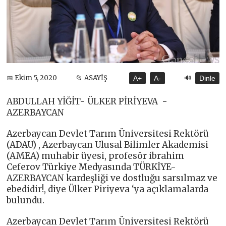
🔊
📅 Ekim 5, 2020
📂 ASAYİŞ
A+
A-
Dinle
ABDULLAH YİĞİT- ÜLKER PİRİYEVA -
AZERBAYCAN
Azerbaycan Devlet Tarım Üniversitesi Rektörü
(ADAU) , Azerbaycan Ulusal Bilimler Akademisi
(AMEA) muhabir üyesi, profesör ibrahim
Ceferov Türkiye Medyasında TÜRKİYE-
AZERBAYCAN kardeşliği ve dostluğu sarsılmaz ve
ebedidir!, diye Ülker Piriyeva ‘ya açıklamalarda
bulundu.
Azerbaycan Devlet Tarım Üniversitesi Rektörü