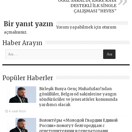
OĞUZ SARAL’IN, EMRE KAYA
DESTEKLİ İLK SİNGLE
ÇALIŞMASI “HEVES”
Bir yanıt yazın
Yorum yapabilmek için
oturum
açmalısınız
.
Haber Arayın
Popüler Haberler
Birleşik Rusya Genç Muhafızları’ndan
gönüllüler, Belgorod sakinlerine yangın
söndürücüler ve jeneratörler konusunda
yardımcı olacak
6 saat önce
Волонтёры «Молодой Гвардии Единой
России» помогут белгородцам с
огнетушителями и генераторами