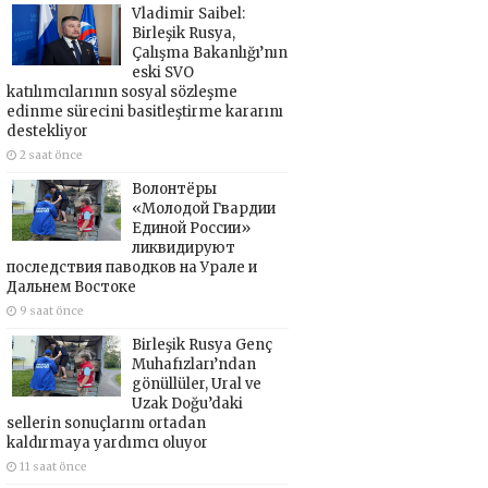
Vladimir Saibel:
Birleşik Rusya,
Çalışma Bakanlığı’nın
eski SVO
katılımcılarının sosyal sözleşme
edinme sürecini basitleştirme kararını
destekliyor
2 saat önce
Волонтёры
«Молодой Гвардии
Единой России»
ликвидируют
последствия паводков на Урале и
Дальнем Востоке
9 saat önce
Birleşik Rusya Genç
Muhafızları’ndan
gönüllüler, Ural ve
Uzak Doğu’daki
sellerin sonuçlarını ortadan
kaldırmaya yardımcı oluyor
11 saat önce