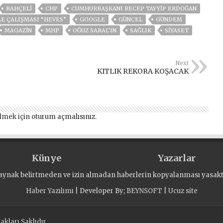
BAHÇELİ
CHP
CUMHURBAŞKANI RECEP TAYYIP ERDOĞAN
LE ÇALIŞMASI “HEVES”
GOOGLE
GÜNCEL
GÜNDEM
MAGAZİN
MHP
OĞUZ SARAL’IN
SAĞLIK
SİYASET
Next
KITLIK REKORA KOŞACAK
lmek için
oturum açmalısınız
.
Künye
Yazarlar
aynak belirtmeden ve izin almadan haberlerin kopyalanması yasaktı
Haber Yazılımı
| Developer By;
BEYNSOFT
|
Ucuz site
kları Saklıdır.