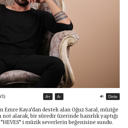
🔊
YİŞ
A+
A-
Dinle
n Emre Kaya’dan destek alan Oğuz Saral, müziğe
not alarak, bir süredir üzerinde hazırlık yaptığı
ı “HEVES” i müzik severlerin beğenisine sundu.