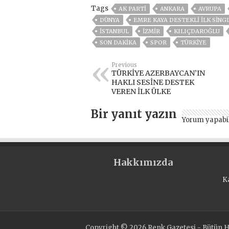
Tags
AK PARTİ
ANKARA
AVRUPA
DÜNYA
EMRE KAYA DESTEKLİ İLK SİNG
ISTANBUL
İZMIR
KILIÇDAROĞLU
SON DAKIKA
SPOR
TÜRKİYE
Previous
TÜRKİYE AZERBAYCAN’IN
HAKLI SESİNE DESTEK
VEREN İLK ÜLKE
Bir yanıt yazın
Yorum yapabi
Hakkımızda
K
Copyright © 2026 Renk Gazetesi - Bütün Ha