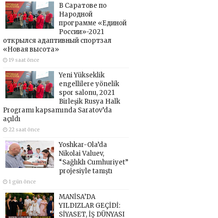
В Саратове по
Народной
программе «Единой
России»-2021
открылся адаптивный спортзал
«Новая высота»
19 saat önce
Yeni Yükseklik
engellilere yönelik
spor salonu, 2021
Birleşik Rusya Halk
Programı kapsamında Saratov’da
açıldı
22 saat önce
Yoshkar-Ola’da
Nikolai Valuev,
“Sağlıklı Cumhuriyet”
projesiyle tanıştı
1 gün önce
MANİSA’DA
YILDIZLAR GEÇİDİ:
SİYASET, İŞ DÜNYASI