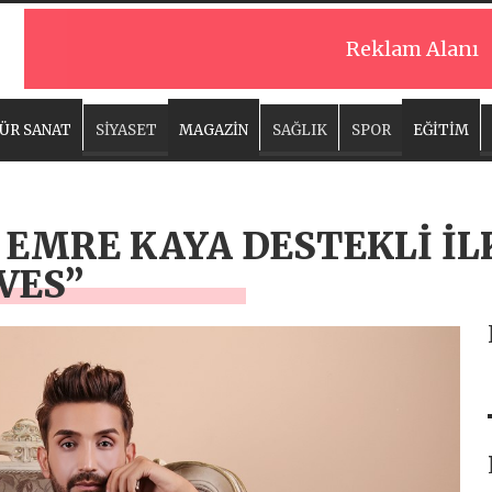
Reklam Alanı
ÜR SANAT
SİYASET
MAGAZİN
SAĞLIK
SPOR
EĞİTİM
, EMRE KAYA DESTEKLİ İL
VES”