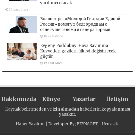
yardımcı olacak
16 saat önce
Волонтёры «Молодой Гвардии Единой
России» помогут белгородцам с
огнетушителями и генераторами
18 saat önce
Evgeny Poddubny: Hava Savunma
Kuvvetleri gazileri, ülkeyi değiştirecek
güçtür
19 saat önce
Hakkımızda
Künye
Yazarlar
İletişim
Kaynak belirtmeden ve izin almadan haberlerin kopyalanması
yasaktır.
Haber Yazılımı
| Developer By;
BEYNSOFT
|
Ucuz site