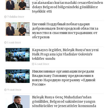
yaralananları kurtarmadaki cesaretlerinden
dolayı Belgorod bölgesindeki gönüllülere
teşekkür etti
7 dakika önce
Евгений Поддубный поблагодарил
добровольцев Белгородской области за
мужество в спасении пострадавших от
обстрелов
1 saat önce
Kapsayıcı örgütler, Birleşik Rusya’nın yeni
Halk Programı için Vladislav Golovin’e
teklifler sundu
4 saat önce
Инклюзивные организации передали
Владиславу Головину предложения в
новую Народную программу «Единой
России»
9 saat önce
Birleşik Rusya Genç Muhafızları’ndan
gönüllüler, Belgorod sakinlerine yangın
söndürücüler ve jeneratörler konusunda