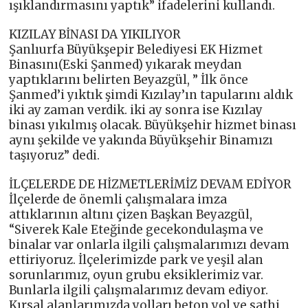
ışıklandırmasını yaptık” ifadelerini kullandı.
KIZILAY BİNASI DA YIKILIYOR
Şanlıurfa Büyükşepir Belediyesi EK Hizmet
Binasını(Eski Şanmed) yıkarak meydan
yaptıklarını belirten Beyazgül, ” İlk önce
Şanmed’i yıktık şimdi Kızılay’ın tapularını aldık
iki ay zaman verdik. iki ay sonra ise Kızılay
binası yıkılmış olacak. Büyükşehir hizmet binası
aynı şekilde ve yakında Büyükşehir Binamızı
taşıyoruz” dedi.
İLÇELERDE DE HİZMETLERİMİZ DEVAM EDİYOR
İlçelerde de önemli çalışmalara imza
attıklarının altını çizen Başkan Beyazgül,
“Siverek Kale Eteğinde gecekondulaşma ve
binalar var onlarla ilgili çalışmalarımızı devam
ettiriyoruz. İlçelerimizde park ve yeşil alan
sorunlarımız, oyun grubu eksiklerimiz var.
Bunlarla ilgili çalışmalarımız devam ediyor.
Kırsal alanlarımızda yolları beton yol ve sathi