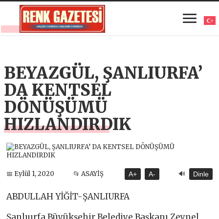
BEYAZGÜL, ŞANLIURFA’
DA KENTSEL
DÖNÜŞÜMÜ
HIZLANDIRDIK
🔊
📅 Eylül 1, 2020
📂 ASAYİŞ
A+
A-
Dinle
ABDULLAH YİĞİT-ŞANLIURFA
Şanlıurfa Büyükşehir Belediye Başkanı Zeynel