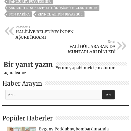
ŞANLIURFA BÜYÜKŞEHİR
ŞANLIURFA'DA KENTSEL DÖNÜŞÜMÜ HIZLANDIRDIK
SON DAKIKA
ZEYNEL ABİDİN BEYAZGÜL
Previous
HALİLİYE BELEDİYESİNDEN
AŞURE İKRAMI
Next
VALİ GÜL, ARABAN’DA
MUHTARLARI DİNLEDİ
Bir yanıt yazın
Yorum yapabilmek için
oturum
açmalısınız
.
Haber Arayın
Popüler Haberler
Evgeny Poddubny, bombardımanda