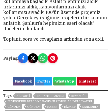
kullanmaya başladık. Asfalt plentimizi aldık,
tırlarımızı aldık, kamyonlarımızı aldık
kollarımızı sıvadık. 100’ün üzerinde projemiz
yolda. Gerçekleştirdiğimiz projelerin bir kısmını
anlattık. Şanlıurfa hepimizin eseri olacak”
ifadelerini kullandı.
Toplantı soru ve cevapların ardından sona erdi.
Paylaş:
Facebook
Twitter
WhatsApp
Pinterest
Tags
AK PARTİ
BASIN TOPLANTISI
BEYAZGÜL
BÜYÜKŞEHIR BELEDIYE BAŞKANI ZEYNEL ABIDIN BEYAZGÜ
GĞNDEM
GÜNDEM
HABER
HİZMET
ŞANLIURFA