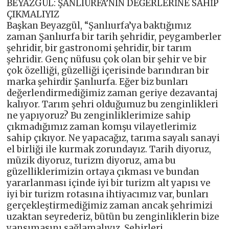
BEYAZGÜL: ŞANLIURFA’NIN DEĞERLERİNE SAHİP
ÇIKMALIYIZ
Başkan Beyazgül, “Şanlıurfa’ya baktığımız
zaman Şanlıurfa bir tarih şehridir, peygamberler
şehridir, bir gastronomi şehridir, bir tarım
şehridir. Genç nüfusu çok olan bir şehir ve bir
çok özelliği, güzelliği içerisinde barındıran bir
marka şehirdir Şanlıurfa. Eğer biz bunları
değerlendirmediğimiz zaman geriye dezavantaj
kalıyor. Tarım şehri olduğumuz bu zenginlikleri
ne yapıyoruz? Bu zenginliklerimize sahip
çıkmadığımız zaman komşu vilayetlerimiz
sahip çıkıyor. Ne yapacağız, tarıma sayalı sanayi
el birliği ile kurmak zorundayız. Tarih diyoruz,
müzik diyoruz, turizm diyoruz, ama bu
güzelliklerimizin ortaya çıkması ve bundan
yararlanması içinde iyi bir turizm alt yapısı ve
iyi bir turizm rotasına ihtiyacımız var, bunları
gerçekleştirmediğimiz zaman ancak şehrimizi
uzaktan seyrederiz, bütün bu zenginliklerin bize
yansımasını sağlamalıyız. Şehirleri