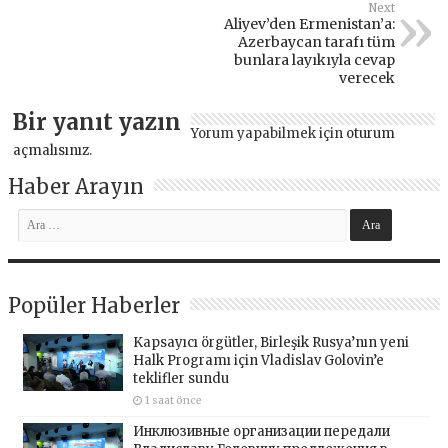
Next
Aliyev’den Ermenistan’a:
Azerbaycan tarafı tüm
bunlara layıkıyla cevap
verecek
Bir yanıt yazın
Yorum yapabilmek için
oturum
açmalısınız
.
Haber Arayın
Popüler Haberler
Kapsayıcı örgütler, Birleşik Rusya’nın yeni
Halk Programı için Vladislav Golovin’e
teklifler sundu
1 saat önce
Инклюзивные организации передали