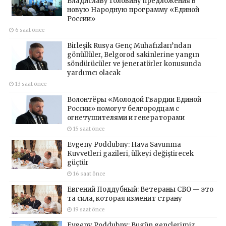
Владиславу Головину предложения в
новую Народную программу «Единой
России»
6 saat önce
Birleşik Rusya Genç Muhafızları’ndan
gönüllüler, Belgorod sakinlerine yangın
söndürücüler ve jeneratörler konusunda
yardımcı olacak
13 saat önce
Волонтёры «Молодой Гвардии Единой
России» помогут белгородцам с
огнетушителями и генераторами
15 saat önce
Evgeny Poddubny: Hava Savunma
Kuvvetleri gazileri, ülkeyi değiştirecek
güçtür
16 saat önce
Евгений Поддубный: Ветераны СВО — это
та сила, которая изменит страну
19 saat önce
Evgeny Poddubny: Bugün gençlerimiz,