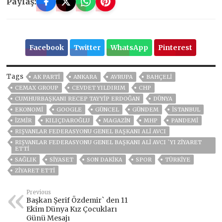
Paylaş:
Facebook
Twitter
WhatsApp
Pinterest
Tags
AK PARTİ
ANKARA
AVRUPA
BAHÇELİ
CEMAX GROUP
CEVDET YILDIRIM
CHP
CUMHURBAŞKANI RECEP TAYYIP ERDOĞAN
DÜNYA
EKONOMİ
GOOGLE
GÜNCEL
GÜNDEM
ISTANBUL
İZMIR
KILIÇDAROĞLU
MAGAZİN
MHP
PANDEMİ
RIŞVANLAR FEDERASYONU GENEL BAŞKANI ALI AVCI
RIŞVANLAR FEDERASYONU GENEL BAŞKANI ALI AVCI `YI ZIYARET
ETTI
SAĞLIK
SİYASET
SON DAKIKA
SPOR
TÜRKİYE
ZİYARET ETTİ
Previous
Başkan Şerif Özdemir` den 11
Ekim Dünya Kız Çocukları
Günü Mesajı