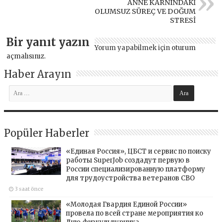
ANNE KARNINDAKİ
OLUMSUZ SÜREÇ VE DOĞUM
STRESİ
Bir yanıt yazın
Yorum yapabilmek için
oturum
açmalısınız
.
Haber Arayın
Popüler Haberler
«Единая Россия», ЦБСТ и сервис по поиску
работы SuperJob создадут первую в
России специализированную платформу
для трудоустройства ветеранов СВО
3 saat önce
«Молодая Гвардия Единой России»
провела по всей стране мероприятия ко