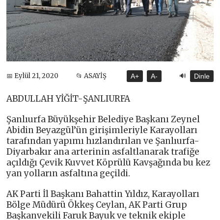
🔊
📅 Eylül 21, 2020
📂 ASAYİŞ
A+
A-
Dinle
ABDULLAH YİĞİT-ŞANLIURFA
Şanlıurfa Büyükşehir Belediye Başkanı Zeynel
Abidin Beyazgül’ün girişimleriyle Karayolları
tarafından yapımı hızlandırılan ve Şanlıurfa-
Diyarbakır ana arterinin asfaltlanarak trafiğe
açıldığı Çevik Kuvvet Köprülü Kavşağında bu kez
yan yolların asfaltına geçildi.
AK Parti İl Başkanı Bahattin Yıldız, Karayolları
Bölge Müdürü Ökkeş Ceylan, AK Parti Grup
Başkanvekili Faruk Bayuk ve teknik ekiple