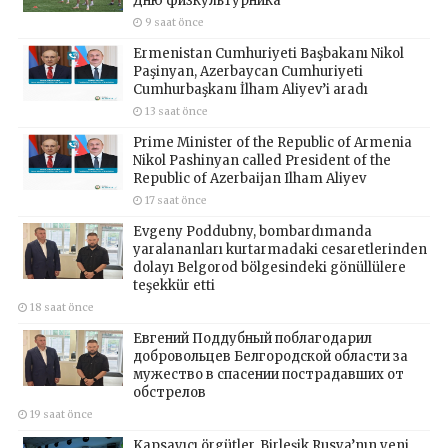
Дню физкультурника
9 saat önce
Ermenistan Cumhuriyeti Başbakanı Nikol
Paşinyan, Azerbaycan Cumhuriyeti
Cumhurbaşkanı İlham Aliyev’i aradı
13 saat önce
Prime Minister of the Republic of Armenia
Nikol Pashinyan called President of the
Republic of Azerbaijan Ilham Aliyev
17 saat önce
Evgeny Poddubny, bombardımanda
yaralananları kurtarmadaki cesaretlerinden
dolayı Belgorod bölgesindeki gönüllülere
teşekkür etti
18 saat önce
Евгений Поддубный поблагодарил
добровольцев Белгородской области за
мужество в спасении пострадавших от
обстрелов
19 saat önce
Kapsayıcı örgütler, Birleşik Rusya’nın yeni