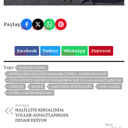
Paylaş:
Facebook
Twitter
WhatsApp
Pinterest
Tags
BAŞKAN ZEYNEL
BÜYÜKŞEHIR BELEDIYE BAŞKANI ZEYNEL ABIDIN BEYAZGÜ
ÇEVİK KUVVET KÖPRÜLÜ KAVŞAĞINDA YAN YOLLAR ASFALTLANIYOR
GÜNDEM
HABER
ŞANLIURFA BÜYÜKŞEHİR
SON DAKIKA
ZEYNEL ABİDİN BEYAZGÜL
Previous
HALİLLİYE KIRSALINDA
YOLLAR ASFALTLANMAYA
DEVAM EDİYOR
Next