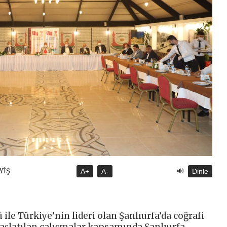
🔊
YİŞ
A+
A-
Dinle
ü ile Türkiye’nin lideri olan Şanlıurfa’da coğrafi
. Başlatılan çalışmalar kapsamında Şanlıurfa