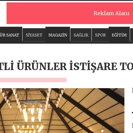
Reklam Alanı
ÜR SANAT
SİYASET
MAGAZİN
SAĞLIK
SPOR
EĞİTİM
TLİ ÜRÜNLER İSTİŞARE T