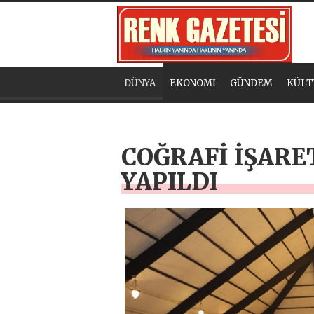
DÜNYA
EKONOMİ
GÜNDEM
KÜLT
COĞRAFİ İŞARE
YAPILDI