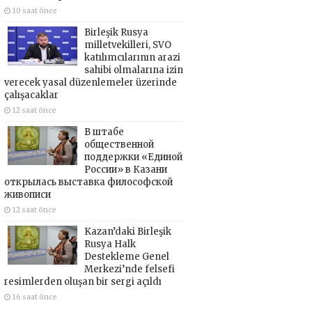
10 saat önce
Birleşik Rusya
milletvekilleri, SVO
katılımcılarının arazi
sahibi olmalarına izin
verecek yasal düzenlemeler üzerinde
çalışacaklar
12 saat önce
В штабе
общественной
поддержки «Единой
России» в Казани
открылась выставка философской
живописи
12 saat önce
Kazan’daki Birleşik
Rusya Halk
Destekleme Genel
Merkezi’nde felsefi
resimlerden oluşan bir sergi açıldı
16 saat önce