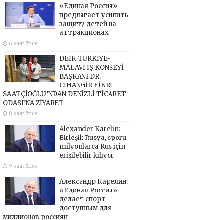
«Единая Россия»
предлагает усилить
защиту детей на
аттракционах
6 saat önce
DEİK TÜRKİYE-
MALAVİ İŞ KONSEYİ
BAŞKANI DR.
CİHANGİR FİKRİ
SAATÇİOĞLU’NDAN DENİZLİ TİCARET
ODASI’NA ZİYARET
8 saat önce
Alexander Karelin:
Birleşik Rusya, sporu
milyonlarca Rus için
erişilebilir kılıyor
9 saat önce
Александр Карелин:
«Единая Россия»
делает спорт
доступным для
миллионов россиян