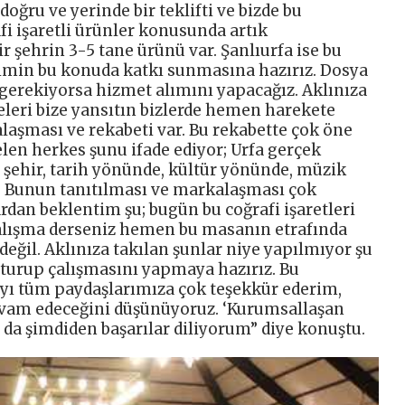
oğru ve yerinde bir teklifti ve bizde bu
afi işaretli ürünler konusunda artık
 şehrin 3-5 tane ürünü var. Şanlıurfa ise bu
simin bu konuda katkı sunmasına hazırız. Dosya
gerekiyorsa hizmet alımını yapacağız. Aklınıza
celeri bize yansıtın bizlerde hemen harekete
laşması ve rekabeti var. Bu rekabette çok öne
len herkes şunu ifade ediyor; Urfa gerçek
 şehir, tarih yönünde, kültür yönünde, müzik
 Bunun tanıtılması ve markalaşması çok
dan beklentim şu; bugün bu coğrafi işaretleri
çalışma derseniz hemen bu masanın etrafında
değil. Aklınıza takılan şunlar niye yapılmıyor şu
 oturup çalışmasını yapmaya hazırız. Bu
ayı tüm paydaşlarımıza çok teşekkür ederim,
evam edeceğini düşünüyoruz. ‘Kurumsallaşan
 da şimdiden başarılar diliyorum” diye konuştu.