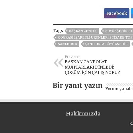
Facebook
Tags
BAŞKAN ZEYNEL
BÜYÜKŞEHIR BE
COĞRAFİ İŞARETLİ ÜRÜNLER İSTİŞARE TOP
ŞANLIURFA
ŞANLIURFA BÜYÜKŞEHİR
Previous
BAŞKAN CANPOLAT
MUHTARLARI DİNLEDİ:
ÇÖZÜM İÇİN ÇALIŞIYORUZ
Bir yanıt yazın
Yorum yapabi
Hakkımızda
K