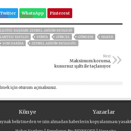
Twitter
WhatsApp
Pinterest
LEDIYE BAŞKANI ZEYNEL ABIDIN BEYAZGÜ
LANTISI YAPILDI
DÜNYA
GÜNCEL
GÜNDEM
HABER
SON DAKIKA
ZEYNEL ABİDİN BEYAZGÜL
Next
Maksimum koruma,
kusursuz ışıltı ile taçlanıyor
lmek için
oturum açmalısınız
.
Künye
Yazarlar
aynak belirtmeden ve izin almadan haberlerin kopyalanması yasaktı