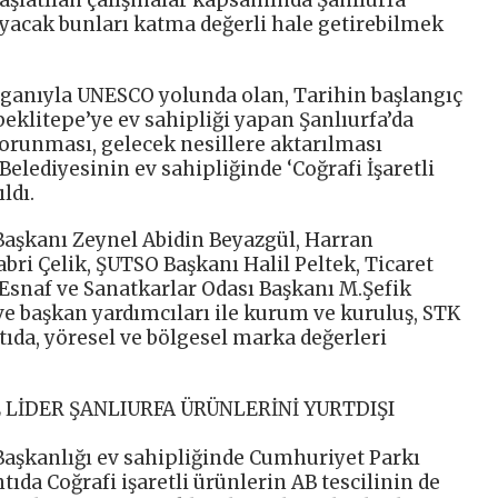
ayacak bunları katma değerli hale getirebilmek
oganıyla UNESCO yolunda olan, Tarihin başlangıç
eklitepe’ye ev sahipliği yapan Şanlıurfa’da
korunması, gelecek nesillere aktarılması
elediyesinin ev sahipliğinde ‘Coğrafi İşaretli
ldı.
Başkanı Zeynel Abidin Beyazgül, Harran
abri Çelik, ŞUTSO Başkanı Halil Peltek, Ticaret
Esnaf ve Sanatkarlar Odası Başkanı M.Şefik
 ve başkan yardımcıları ile kurum ve kuruluş, STK
ntıda, yöresel ve bölgesel marka değerleri
 LİDER ŞANLIURFA ÜRÜNLERİNİ YURTDIŞI
Başkanlığı ev sahipliğinde Cumhuriyet Parkı
ıda Coğrafi işaretli ürünlerin AB tescilinin de