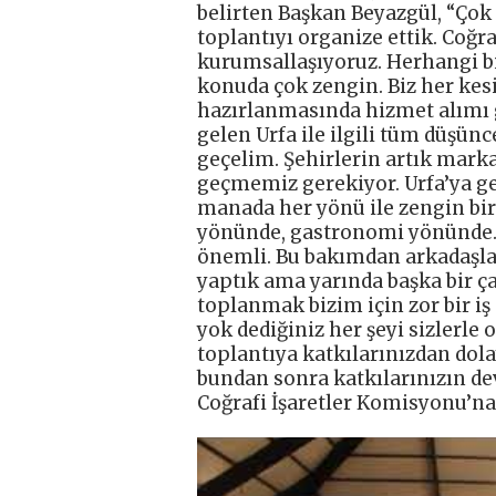
belirten Başkan Beyazgül, “Çok d
toplantıyı organize ettik. Coğr
kurumsallaşıyoruz. Herhangi bir
konuda çok zengin. Biz her ke
hazırlanmasında hizmet alımı 
gelen Urfa ile ilgili tüm düşün
geçelim. Şehirlerin artık marka
geçmemiz gerekiyor. Urfa’ya ge
manada her yönü ile zengin bir
yönünde, gastronomi yönünde.
önemli. Bu bakımdan arkadaşlar
yaptık ama yarında başka bir 
toplanmak bizim için zor bir iş 
yok dediğiniz her şeyi sizlerle
toplantıya katkılarınızdan dol
bundan sonra katkılarınızın d
Coğrafi İşaretler Komisyonu’na