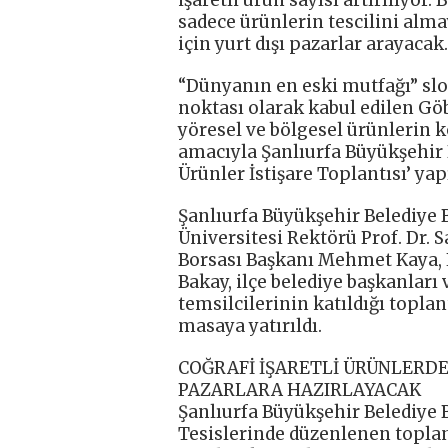
sadece ürünlerin tescilini alm
için yurt dışı pazarlar arayacak.
“Dünyanın en eski mutfağı” sl
noktası olarak kabul edilen Göb
yöresel ve bölgesel ürünlerin 
amacıyla Şanlıurfa Büyükşehir B
Ürünler İstişare Toplantısı’ yapı
Şanlıurfa Büyükşehir Belediye 
Üniversitesi Rektörü Prof. Dr. S
Borsası Başkanı Mehmet Kaya, 
Bakay, ilçe belediye başkanları
temsilcilerinin katıldığı topla
masaya yatırıldı.
COĞRAFİ İŞARETLİ ÜRÜNLERDE
PAZARLARA HAZIRLAYACAK
Şanlıurfa Büyükşehir Belediye 
Tesislerinde düzenlenen toplant