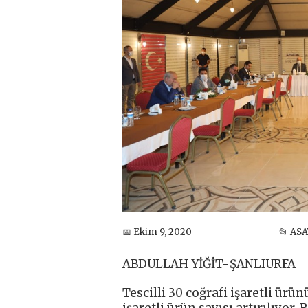
📅 Ekim 9, 2020
📂 ASA
ABDULLAH YİĞİT-ŞANLIURFA
Tescilli 30 coğrafi işaretli ürün
işaretli ürün sayısı artırılıyor