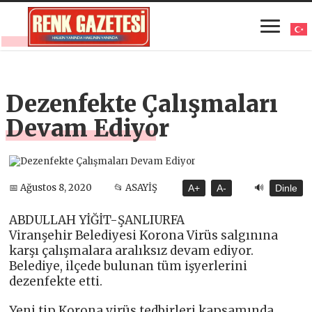
Dezenfekte Çalışmaları
Devam Ediyor
🔊
📅 Ağustos 8, 2020
📂 ASAYİŞ
A+
A-
Dinle
ABDULLAH YİĞİT-ŞANLIURFA
Viranşehir Belediyesi Korona Virüs salgınına
karşı çalışmalara aralıksız devam ediyor.
Belediye, ilçede bulunan tüm işyerlerini
dezenfekte etti.
Yeni tip Korona virüs tedbirleri kapsamında