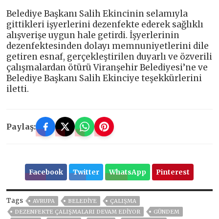
Belediye Başkanı Salih Ekincinin selamıyla
gittikleri işyerlerini dezenfekte ederek sağlıklı
alışverişe uygun hale getirdi. İşyerlerinin
dezenfektesinden dolayı memnuniyetlerini dile
getiren esnaf, gerçekleştirilen duyarlı ve özverili
çalışmalardan ötürü Viranşehir Belediyesi’ne ve
Belediye Başkanı Salih Ekinciye teşekkürlerini
iletti.
Paylaş:
Facebook
Twitter
WhatsApp
Pinterest
Tags
AVRUPA
BELEDİYE
ÇALIŞMA
DEZENFEKTE ÇALIŞMALARI DEVAM EDIYOR
GÜNDEM