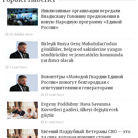
Инклюзивные организации передали
Владиславу Головину предложения в
новую Народную программу «Единой
России»
54 dakika önce
Birleşik Rusya Genç Muhafızları’ndan
gönüllüler, Belgorod sakinlerine yangın
söndürücüler ve jeneratörler konusunda
yardımcı olacak
7 saat önce
Волонтёры «Молодой Гвардии Единой
России» помогут белгородцам с
огнетушителями и генераторами
10 saat önce
Evgeny Poddubny: Hava Savunma
Kuvvetleri gazileri, ülkeyi değiştirecek
güçtür
11 saat önce
Евгений Поддубный: Ветераны СВО — это
та сила, которая изменит страну