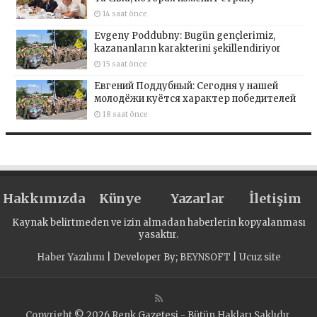
14 saat önce
Evgeny Poddubny: Bugün gençlerimiz,
kazananların karakterini şekillendiriyor
15 saat önce
Евгений Поддубный: Сегодня у нашей
молодёжи куётся характер победителей
18 saat önce
Hakkımızda
Künye
Yazarlar
İletişim
Kaynak belirtmeden ve izin almadan haberlerin kopyalanması
yasaktır.
Haber Yazılımı
| Developer By;
BEYNSOFT
|
Ucuz site
Copyright © 2026 Renk Gazetesi - Bütün Hakları Saklıdır.