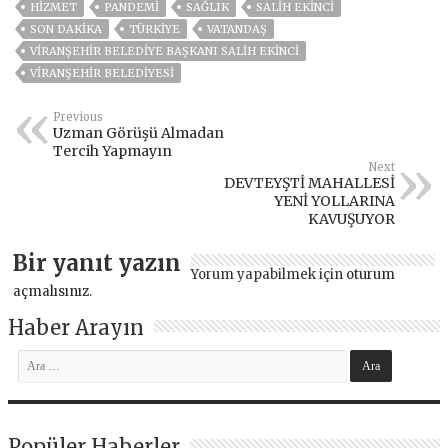
HİZMET
PANDEMİ
SAĞLIK
SALİH EKİNCİ
SON DAKIKA
TÜRKİYE
VATANDAŞ
VIRANŞEHIR BELEDIYE BAŞKANI SALİH EKINCI
VİRANŞEHİR BELEDİYESİ
Previous
Uzman Görüşü Almadan
Tercih Yapmayın
Next
DEVTEYŞTİ MAHALLESİ
YENİ YOLLARINA
KAVUŞUYOR
Bir yanıt yazın
Yorum yapabilmek için
oturum
açmalısınız
.
Haber Arayın
Popüler Haberler