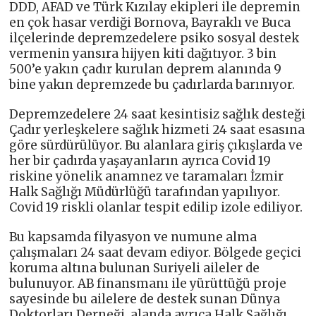
DDD, AFAD ve Türk Kızılay ekipleri ile depremin
en çok hasar verdiği Bornova, Bayraklı ve Buca
ilçelerinde depremzedelere psiko sosyal destek
vermenin yansıra hijyen kiti dağıtıyor. 3 bin
500’e yakın çadır kurulan deprem alanında 9
bine yakın depremzede bu çadırlarda barınıyor.
Depremzedelere 24 saat kesintisiz sağlık desteği
Çadır yerleşkelere sağlık hizmeti 24 saat esasına
göre sürdürülüyor. Bu alanlara giriş çıkışlarda ve
her bir çadırda yaşayanların ayrıca Covid 19
riskine yönelik anamnez ve taramaları İzmir
Halk Sağlığı Müdürlüğü tarafından yapılıyor.
Covid 19 riskli olanlar tespit edilip izole ediliyor.
Bu kapsamda filyasyon ve numune alma
çalışmaları 24 saat devam ediyor. Bölgede geçici
koruma altına bulunan Suriyeli aileler de
bulunuyor. AB finansmanı ile yürüttüğü proje
sayesinde bu ailelere de destek sunan Dünya
Doktorları Derneği, alanda ayrıca Halk Sağlığı