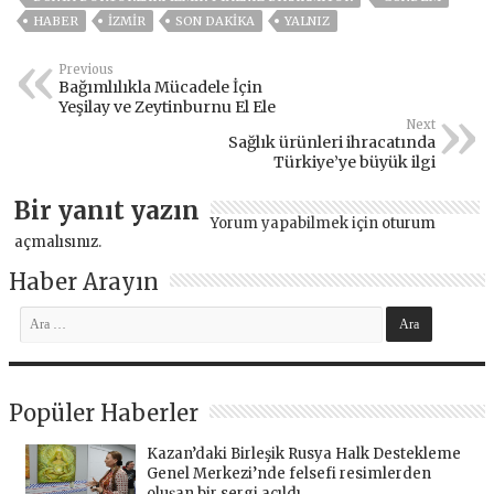
HABER
İZMIR
SON DAKIKA
YALNIZ
Previous
Bağımlılıkla Mücadele İçin
Yeşilay ve Zeytinburnu El Ele
Next
Sağlık ürünleri ihracatında
Türkiye’ye büyük ilgi
Bir yanıt yazın
Yorum yapabilmek için
oturum
açmalısınız
.
Haber Arayın
Popüler Haberler
Kazan’daki Birleşik Rusya Halk Destekleme
Genel Merkezi’nde felsefi resimlerden
oluşan bir sergi açıldı