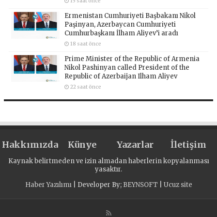
15 saat önce
Ermenistan Cumhuriyeti Başbakanı Nikol
Paşinyan, Azerbaycan Cumhuriyeti
Cumhurbaşkanı İlham Aliyev’i aradı
18 saat önce
Prime Minister of the Republic of Armenia
Nikol Pashinyan called President of the
Republic of Azerbaijan Ilham Aliyev
22 saat önce
Hakkımızda
Künye
Yazarlar
İletişim
Kaynak belirtmeden ve izin almadan haberlerin kopyalanması
yasaktır.
Haber Yazılımı
| Developer By;
BEYNSOFT
|
Ucuz site