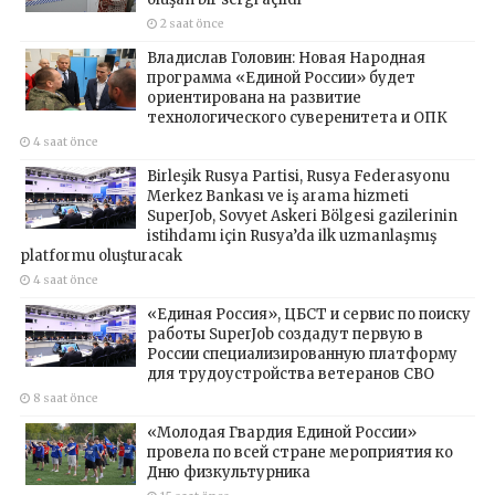
2 saat önce
Владислав Головин: Новая Народная
программа «Единой России» будет
ориентирована на развитие
технологического суверенитета и ОПК
4 saat önce
Birleşik Rusya Partisi, Rusya Federasyonu
Merkez Bankası ve iş arama hizmeti
SuperJob, Sovyet Askeri Bölgesi gazilerinin
istihdamı için Rusya’da ilk uzmanlaşmış
platformu oluşturacak
4 saat önce
«Единая Россия», ЦБСТ и сервис по поиску
работы SuperJob создадут первую в
России специализированную платформу
для трудоустройства ветеранов СВО
8 saat önce
«Молодая Гвардия Единой России»
провела по всей стране мероприятия ко
Дню физкультурника