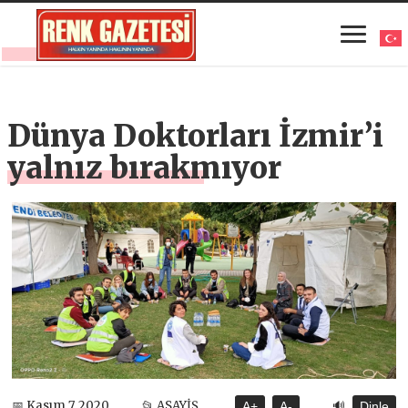
Dünya Doktorları İzmir’i
yalnız bırakmıyor
🔊
📅 Kasım 7, 2020
📂 ASAYİŞ
A+
A-
Dinle