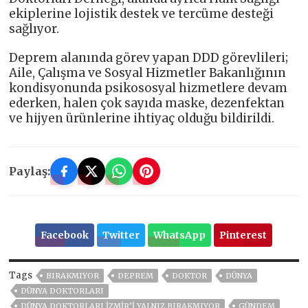
ekiplerine lojistik destek ve tercüme desteği
sağlıyor.
Deprem alanında görev yapan DDD görevlileri;
Aile, Çalışma ve Sosyal Hizmetler Bakanlığının
kondisyonunda psikososyal hizmetlere devam
ederken, halen çok sayıda maske, dezenfektan
ve hijyen ürünlerine ihtiyaç olduğu bildirildi.
Paylaş:
Facebook
Twitter
WhatsApp
Pinterest
Tags
BIRAKMIYOR
DEPREM
DOKTOR
DÜNYA
DÜNYA DOKTORLARI
DÜNYA DOKTORLARI İZMIR’I YALNIZ BIRAKMIYOR
GÜNDEM