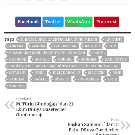
Facebook
Twitter
WhatsApp
Pinterest
Tags
21 EKIM DÜNYA GAZETECILER GÜNÜ MESAJI
AK PARTİ
ANKARA
AVRUPA
AZERBAYCAN
BAHÇELİ
CHP
CUMHURBAŞKANI RECEP TAYYIP ERDOĞAN
DÜNYA
EKONOMİ
GOOGLE
GÜNCEL
GÜNDEM
HADI ÖZTOP
HADI ÖZTOP `TAN 21 EKIM DÜNYA GAZETECILER GÜNÜ MESAJI
ISTANBUL
İZMIR
KILIÇDAROĞLU
MAGAZİN
MHP
PANDEMİ
SAĞLIK
SİYASET
SON DAKIKA
SPOR
TÜRKİYE
Previous
M. Türki Gündoğan `dan 21
Ekim Dünya Gazeteciler
Günü mesajı
Next
Başkan Samancı `dan 21
Ekim Dünya Gazeteciler