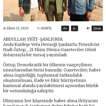
🔊
📅 Ekim 21, 2020
📂 ASAYİŞ
A+
A-
Dinle
ABDULLAH YİĞİT-ŞANLIURFA
Anda Kardeşe Vefa Derneği Şanlıurfa Temsilcisi
Hadi Öztop, , 21 Ekim Dünya Gazeteciler Günü
dolayısıyla bir mesaj yayımladı.
Öztop, Demokratik bir ülkenin vazgeçilmez
unsurlarından birisi basındır. Gazeteciler; haber
alma özgürlüğü, toplumsal farkındalık
oluşturulması, ifade ve fikir hürriyetinin
kamusal alanda yayılabilmesi açısından büyük
bir sorumluluğa sahiptir.
Dünyanın her köşesinde haber alma ihtiyacını
karşılayarak toplumun doğru bilgiye hızlı bir