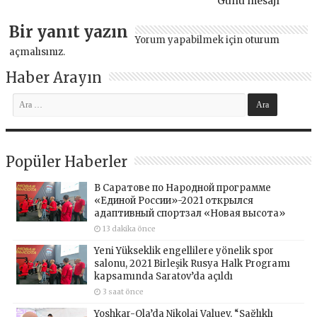
Günü mesajı
Bir yanıt yazın
Yorum yapabilmek için
oturum
açmalısınız
.
Haber Arayın
Popüler Haberler
В Саратове по Народной программе
«Единой России»-2021 открылся
адаптивный спортзал «Новая высота»
13 dakika önce
Yeni Yükseklik engellilere yönelik spor
salonu, 2021 Birleşik Rusya Halk Programı
kapsamında Saratov’da açıldı
3 saat önce
Yoshkar-Ola’da Nikolai Valuev, “Sağlıklı