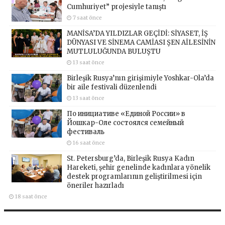
Cumhuriyet” projesiyle tanıştı
7 saat önce
MANİSA’DA YILDIZLAR GEÇİDİ: SİYASET, İŞ
DÜNYASI VE SİNEMA CAMİASI ŞEN AİLESİNİN
MUTLULUĞUNDA BULUŞTU
13 saat önce
Birleşik Rusya’nın girişimiyle Yoshkar-Ola’da
bir aile festivali düzenlendi
13 saat önce
По инициативе «Единой России» в
Йошкар-Оле состоялся семейный
фестиваль
16 saat önce
St. Petersburg’da, Birleşik Rusya Kadın
Hareketi, şehir genelinde kadınlara yönelik
destek programlarının geliştirilmesi için
öneriler hazırladı
18 saat önce