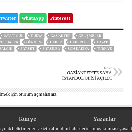
Twitter
WhatsApp
Pinterest
DAVUT GÜL
DÜNYA
GAZIANTEP
GELIŞMELER
CEL HABER
GÜNDEM
HABER
HABERLER
HAYAT
SALGIN
SİYASET
SİYASİLER
SON DAKIKA
TÜRKİYE
Next
GAZİANTEP’TE SAHA
İSTANBUL OFİSİ AÇILDI
lmek için
oturum açmalısınız
.
Künye
Yazarlar
aynak belirtmeden ve izin almadan haberlerin kopyalanması yasaktı