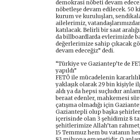
demokrasi nöbeti devam edecek
nöbetleşe devam edilecek. 50 k
kurum ve kuruluşları, sendikala
ailelerimiz, vatandaşlarımızda
katılacak. Belirli bir saat aral
da billboardlarda evlerimizde 
değerlerimize sahip çıkacak g
devam edeceğiz” dedi.
“Türkiye ve Gaziantep’te de FET
yapıldı”
FETÖ ile mücadelenin kararlılık
yaklaşık olarak 29 bin kişiyle il
aldı ya da hepsi suçludur anlam
beraat edenler, mahkemesi süren
çatışma olmadığı için Gaziant
Gaziantepli olup başka şehirl
içerisinde olan 3 şehidimiz 8 ta
şehitlerimize Allah’tan rahmet,
15 Temmuz hem bu vatanın her k
83 milyona emanetidir. O anla