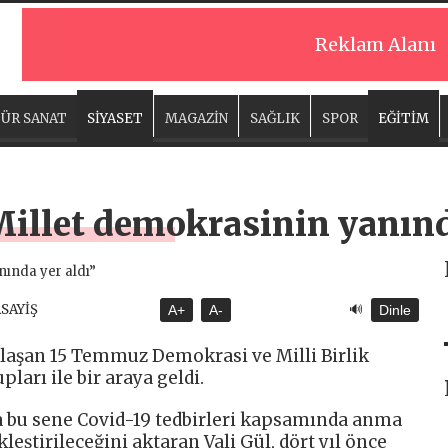
Reklam Alanı
ÜR SANAT
SİYASET
MAGAZİN
SAĞLIK
SPOR
EĞİTİM
Millet demokrasinin yanınd
🔊
ASAYİŞ
A+
A-
Dinle
klaşan 15 Temmuz Demokrasi ve Milli Birlik
rı ile bir araya geldi.
a bu sene Covid-19 tedbirleri kapsamında anma
ştirileceğini aktaran Vali Gül, dört yıl önce