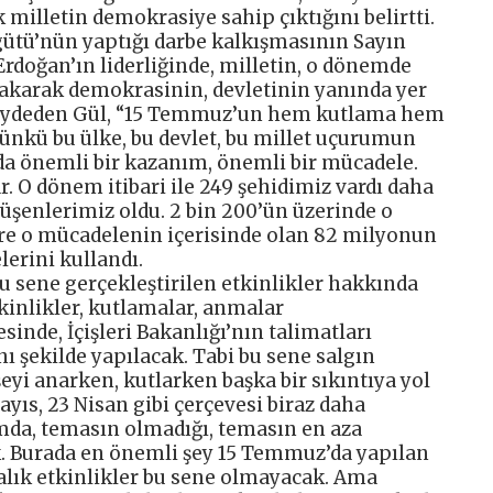
 milletin demokrasiye sahip çıktığını belirtti.
rgütü’nün yaptığı darbe kalkışmasının Sayın
doğan’ın liderliğinde, milletin, o dönemde
bırakarak demokrasinin, devletinin yanında yer
i kaydeden Gül, “15 Temmuz’un hem kutlama hem
ünkü bu ülke, bu devlet, bu millet uçurumun
 da önemli bir kazanım, önemli bir mücadele.
. O dönem itibari ile 249 şehidimiz vardı daha
üşenlerimiz oldu. 2 bin 200’ün üzerinde o
e o mücadelenin içerisinde olan 82 milyonun
erini kullandı.
u sene gerçekleştirilen etkinlikler hakkında
tkinlikler, kutlamalar, anmalar
nde, İçişleri Bakanlığı’nın talimatları
nı şekilde yapılacak. Tabi bu sene salgın
 şeyi anarken, kutlarken başka bir sıkıntıya yol
yıs, 23 Nisan gibi çerçevesi biraz daha
tamda, temasın olmadığı, temasın en aza
ak. Burada en önemli şey 15 Temmuz’da yapılan
balık etkinlikler bu sene olmayacak. Ama