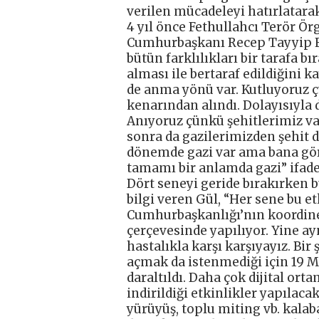
verilen mücadeleyi hatırlatarak
4 yıl önce Fethullahcı Terör Ö
Cumhurbaşkanı Recep Tayyip Er
bütün farklılıkları bir tarafa 
alması ile bertaraf edildiğin
de anma yönü var. Kutluyoruz ç
kenarından alındı. Dolayısıyla
Anıyoruz çünkü şehitlerimiz var
sonra da gazilerimizden şehit d
dönemde gazi var ama bana gör
tamamı bir anlamda gazi” ifadel
Dört seneyi geride bırakırken b
bilgi veren Gül, “Her sene bu e
Cumhurbaşkanlığı’nın koordinesi
çerçevesinde yapılıyor. Yine ay
hastalıkla karşı karşıyayız. Bir
açmak da istenmediği için 19 Ma
daraltıldı. Daha çok dijital or
indirildiği etkinlikler yapılac
yürüyüş, toplu miting vb. kala