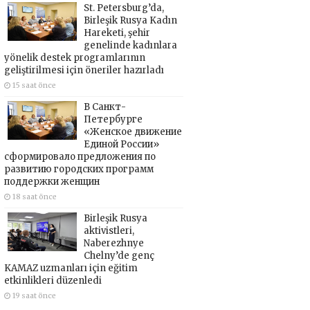
St. Petersburg’da,
Birleşik Rusya Kadın
Hareketi, şehir
genelinde kadınlara
yönelik destek programlarının
geliştirilmesi için öneriler hazırladı
15 saat önce
В Санкт-
Петербурге
«Женское движение
Единой России»
сформировало предложения по
развитию городских программ
поддержки женщин
18 saat önce
Birleşik Rusya
aktivistleri,
Naberezhnye
Chelny’de genç
KAMAZ uzmanları için eğitim
etkinlikleri düzenledi
19 saat önce