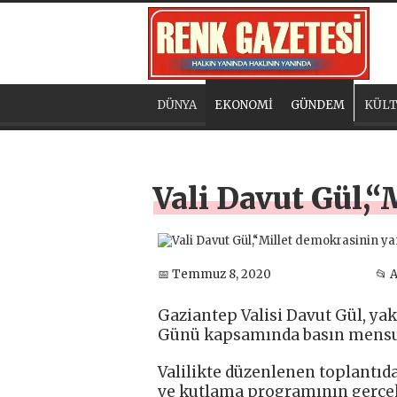
DÜNYA
EKONOMİ
GÜNDEM
KÜLT
Vali Davut Gül,“
📅 Temmuz 8, 2020
📂 
Gaziantep Valisi Davut Gül, ya
Günü kapsamında basın mensupla
Valilikte düzenlenen toplantıd
ve kutlama programının gerçekle