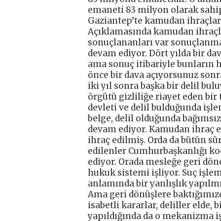
emaneti 83 milyon olarak sahip
Gaziantep’te kamudan ihraçlar
Açıklamasında kamudan ihraçlar
sonuçlananları var sonuçlanma
devam ediyor. Dört yılda bir da
ama sonuç itibariyle bunların he
önce bir dava açıyorsunuz sonra
iki yıl sonra başka bir delil bul
örgütü gizliliğe riayet eden bir
devleti ve delil bulduğunda işl
belge, delil olduğunda bağımsı
devam ediyor. Kamudan ihraç ed
ihraç edilmiş. Orda da bütün s
edilenler Cumhurbaşkanlığı k
ediyor. Orada mesleğe geri dönen
hukuk sistemi işliyor. Suç işl
anlamında bir yanlışlık yapılm
Ama geri dönüşlere baktığımızd
isabetli kararlar, deliller elde,
yapıldığında da o mekanizma iş