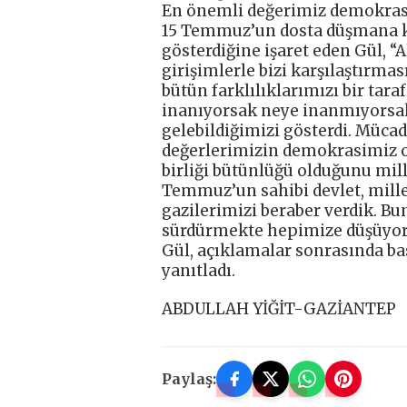
En önemli değerimiz demokras
15 Temmuz’un dosta düşmana ka
gösterdiğine işaret eden Gül, “
girişimlerle bizi karşılaştırm
bütün farklılıklarımızı bir tara
inanıyorsak neye inanmıyorsak 
gelebildiğimizi gösterdi. Mücad
değerlerimizin demokrasimiz o
birliği bütünlüğü olduğunu mil
Temmuz’un sahibi devlet, millet
gazilerimizi beraber verdik. 
sürdürmekte hepimize düşüyor
Gül, açıklamalar sonrasında b
yanıtladı.
ABDULLAH YİĞİT-GAZİANTEP
Paylaş: