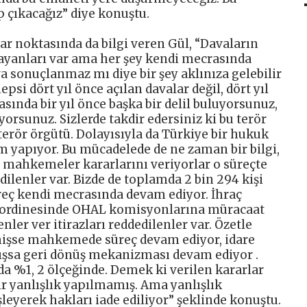
 çıkacağız” diye konuştu.
 noktasında da bilgi veren Gül, “Davaların
yanları var ama her şey kendi mecrasında
va sonuçlanmaz mı diye bir şey aklınıza gelebilir
psi dört yıl önce açılan davalar değil, dört yıl
sında bir yıl önce başka bir delil buluyorsunuz,
uyorsunuz. Sizlerde takdir edersiniz ki bu terör
 terör örgütü. Dolayısıyla da Türkiye bir hukuk
em yapıyor. Bu mücadelede de ne zaman bir bilgi,
z mahkemeler kararlarını veriyorlar o süreçte
ilenler var. Bizde de toplamda 2 bin 294 kişi
üreç kendi mecrasında devam ediyor. İhraç
oordinesinde OHAL komisyonlarına müracaat
ler ver itirazları reddedilenler var. Özetle
emişse mahkemede süreç devam ediyor, idare
ışsa geri dönüş mekanizması devam ediyor .
a %1, 2 ölçeğinde. Demek ki verilen kararlar
 bir yanlışlık yapılmamış. Ama yanlışlık
leyerek hakları iade ediliyor” şeklinde konuştu.