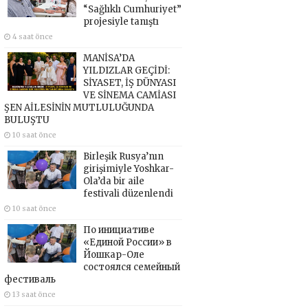
“Sağlıklı Cumhuriyet”
projesiyle tanıştı
4 saat önce
MANİSA’DA
YILDIZLAR GEÇİDİ:
SİYASET, İŞ DÜNYASI
VE SİNEMA CAMİASI
ŞEN AİLESİNİN MUTLULUĞUNDA
BULUŞTU
10 saat önce
Birleşik Rusya’nın
girişimiyle Yoshkar-
Ola’da bir aile
festivali düzenlendi
10 saat önce
По инициативе
«Единой России» в
Йошкар-Оле
состоялся семейный
фестиваль
13 saat önce