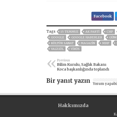
Facebook
Tags
15 TEMMUZ
AK PARTİ
CHP
GOOGLE
GOOGLE HABERLER
GÜN
KÜLTÜR SANAT
MAGAZİN
MHP
VALİGÜL
VIRÜS
Previous
Bilim Kurulu, Sağlık Bakanı
Koca başkanlığında toplandı
Bir yanıt yazın
Yorum yapabi
Hakkımızda
K