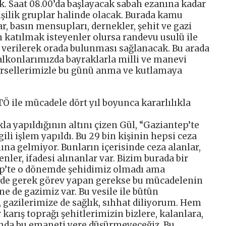
. Saat 08.00’da başlayacak sabah ezanına kadar
işilik gruplar halinde olacak. Burada kamu
r, basın mensupları, dernekler, şehit ve gazi
n katılmak isteyenler olursa randevu usulü ile
ığı verilerek orada bulunması sağlanacak. Bu arada
balkonlarımızda bayraklarla milli ve manevi
örsellerimizle bu günü anma ve kutlamaya
Ö ile mücadele dört yıl boyunca kararlılıkla
la yapıldığının altını çizen Gül, “Gaziantep’te
gili işlem yapıldı. Bu 29 bin kişinin hepsi ceza
ına gelmiyor. Bunların içerisinde ceza alanlar,
ler, ifadesi alınanlar var. Bizim burada bir
ep’te o dönemde şehidimiz olmadı ama
erde gerek görev yapan gerekse bu mücadelenin
ne de gazimiz var. Bu vesile ile bütün
 gazilerimize de sağlık, sıhhat diliyorum. Hem
arış toprağı şehitlerimizin bizlere, kalanlara,
mda bu emaneti yere düşürmeyeceğiz. Bu