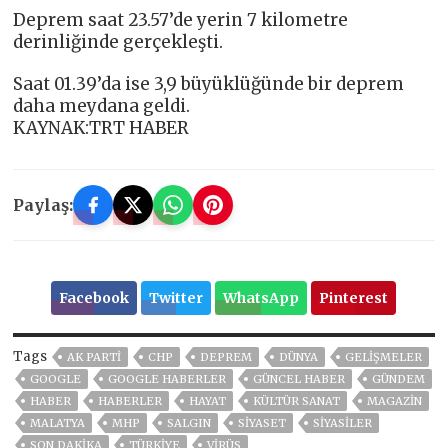
Deprem saat 23.57’de yerin 7 kilometre
derinliğinde gerçekleşti.
Saat 01.39’da ise 3,9 büyüklüğünde bir deprem
daha meydana geldi.
KAYNAK:TRT HABER
Paylaş:
Facebook
Twitter
WhatsApp
Pinterest
Tags
AK PARTİ
CHP
DEPREM
DÜNYA
GELIŞMELER
GOOGLE
GOOGLE HABERLER
GÜNCEL HABER
GÜNDEM
HABER
HABERLER
HAYAT
KÜLTÜR SANAT
MAGAZİN
MALATYA
MHP
SALGIN
SİYASET
SİYASİLER
SON DAKIKA
TÜRKİYE
VIRÜS